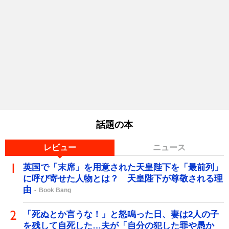
話題の本
レビュー
ニュース
英国で「末席」を用意された天皇陛下を「最前列」
に呼び寄せた人物とは？ 天皇陛下が尊敬される理
由
Book Bang
「死ぬとか言うな！」と怒鳴った日、妻は2人の子
を残して自死した…夫が「自分の犯した罪や愚か