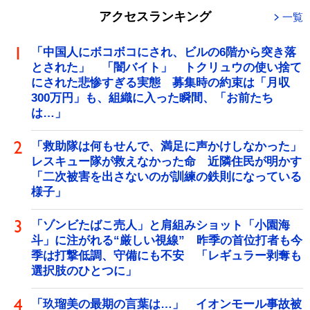
アクセスランキング
一覧
「中国人にボコボコにされ、ビルの6階から突き落
とされた」 「闇バイト」 トクリュウの使い捨て
にされた悲惨すぎる実態 募集時の約束は「月収
300万円」も、組織に入った瞬間、「お前たち
は…」
「救助隊は何もせんで、満足に声かけしなかった」
レスキュー隊が救えなかった命 近隣住民が明かす
「二次被害を出さないのが訓練の鉄則になっている
様子」
「ゾンビたばこ売人」と肩組みショット「小園海
斗」に注がれる“厳しい視線” 昨季の首位打者も今
季は打撃低調、守備にも不安 「レギュラー剥奪も
選択肢のひとつに」
「玖瑠美の最期の言葉は…」 イオンモール事故被