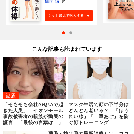
橋間 誠
著
ネット書店で購入する
こんな記事も読まれています
話題
「そもそも会社のせいで起
マスク生活で顔の下半分は
きた人災」 イオンモール
どんどん老いる？ 「ほう
事故被害者の親族が慟哭の
れい線」「二重あご」を防
証言 「最後の言葉は…」
ぐ顔トレーニング
薄毛・抜け毛の最新治療とは コロ