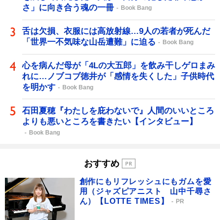
さ」に向き合う魂の一冊
Book Bang
舌は欠損、衣服には高放射線…9人の若者が死んだ
「世界一不気味な山岳遭難」に迫る
Book Bang
心を病んだ母が「4Lの大五郎」を飲み干しゲロまみ
れに…ノブコブ徳井が「感情を失くした」子供時代
を明かす
Book Bang
石田夏穂『わたしを庇わないで』人間のいいところ
よりも悪いところを書きたい【インタビュー】
Book Bang
おすすめ
創作にもリフレッシュにもガムを愛
用（ジャズピアニスト 山中千尋さ
ん）【LOTTE TIMES】
PR