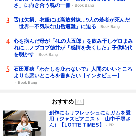
さ」に向き合う魂の一冊
Book Bang
舌は欠損、衣服には高放射線…9人の若者が死んだ
「世界一不気味な山岳遭難」に迫る
Book Bang
心を病んだ母が「4Lの大五郎」を飲み干しゲロまみ
れに…ノブコブ徳井が「感情を失くした」子供時代
を明かす
Book Bang
石田夏穂『わたしを庇わないで』人間のいいところ
よりも悪いところを書きたい【インタビュー】
Book Bang
おすすめ
創作にもリフレッシュにもガムを愛
用（ジャズピアニスト 山中千尋さ
ん）【LOTTE TIMES】
PR