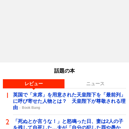
話題の本
レビュー
ニュース
英国で「末席」を用意された天皇陛下を「最前列」
に呼び寄せた人物とは？ 天皇陛下が尊敬される理
由
Book Bang
「死ぬとか言うな！」と怒鳴った日、妻は2人の子
を残して自死した…夫が「自分の犯した罪や愚か