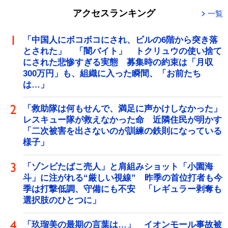
アクセスランキング
一覧
「中国人にボコボコにされ、ビルの6階から突き落
とされた」 「闇バイト」 トクリュウの使い捨て
にされた悲惨すぎる実態 募集時の約束は「月収
300万円」も、組織に入った瞬間、「お前たち
は…」
「救助隊は何もせんで、満足に声かけしなかった」
レスキュー隊が救えなかった命 近隣住民が明かす
「二次被害を出さないのが訓練の鉄則になっている
様子」
「ゾンビたばこ売人」と肩組みショット「小園海
斗」に注がれる“厳しい視線” 昨季の首位打者も今
季は打撃低調、守備にも不安 「レギュラー剥奪も
選択肢のひとつに」
「玖瑠美の最期の言葉は…」 イオンモール事故被