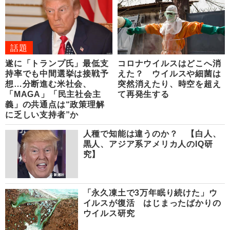
話題
遂に「トランプ氏」最低支
コロナウイルスはどこへ消
持率でも中間選挙は接戦予
えた？ ウイルスや細菌は
想…分断進む米社会、
突然消えたり、時空を超え
「MAGA」「民主社会主
て再発生する
義」の共通点は“政策理解
に乏しい支持者”か
人種で知能は違うのか？ 【白人、
黒人、アジア系アメリカ人のIQ研
究】
「永久凍土で3万年眠り続けた」ウ
イルスが復活 はじまったばかりの
ウイルス研究