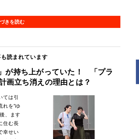
づきを読む
事も読まれています
」が持ち上がっていた！ 「プラ
計画立ち消えの理由とは？
いては引
流れを“ゆ
今後、ます
に住む長
で幸せい