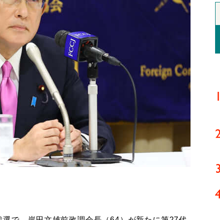
選で、岸田文雄前政調会長（64）が新たに第27代