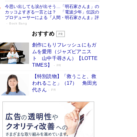
今思い出しても涙が出そう…「明石家さんま」の
カッコよすぎる一言とは？ 「電波少年」伝説の
プロデューサーによる『人間・明石家さんま』評
Book Bang
「叱って伸びるやつは、褒めたらもっと伸
おすすめ
びる」俳優・高嶋政伸が家族に教わっ
創作にもリフレッシュにもガ
た“人を育てるコツ”…芸への考え方を明か
ムを愛用（ジャズピアニス
す
Book Bang
ト 山中千尋さん）【LOTTE
「『火垂るの墓』は、大嘘である」原作者が抱き
TIMES】
PR
続けた“自責の念”とは…「自己憐憫は描きたくな
い」監督が徹底的にこだわったこと（後編） #
【特別読物】「救うこと、救
戦争の記憶
Book Bang
われること」（17） 角田光
代さん
美輪明宏 晩年の回答を集めた『ほほえんで生き
PR
るための人生相談』がランクイン［エンターテイ
メントベストセラー］
Book Bang
「宇宙兄弟」最終46巻がベストセラー1位 宇宙
開発への関心を押し上げた18年の物語に幕 特装
版には「宇宙で描かれたマンガ」も収録
Book Bang