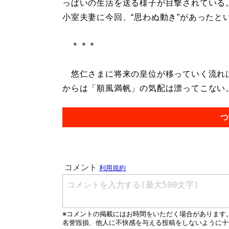
っぱいの生活を送る様子が目撃されている
小室夫妻に今回、“思わぬ動き”があったと
＊＊＊
悠仁さまに将来の皇位が移っていく流れは
からは「順風満帆」の気配は漂ってこない。.
つ