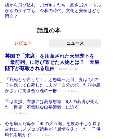
橋から飛び込む「川ガキ」たち 高さ12メートル
からのダイブも…令和の時代、文化と安全はどう
両立？
話題の本
レビュー
ニュース
英国で「末席」を用意された天皇陛下を
「最前列」に呼び寄せた人物とは？ 天皇
陛下が尊敬される理由
Book Bang
「死ぬとか言うな！」と怒鳴った日、妻は2人の
子を残して自死した…夫が「自分の犯した罪や愚
かさ」に向き合う魂の一冊
Book Bang
舌は欠損、衣服には高放射線…9人の若者が死ん
だ「世界一不気味な山岳遭難」に迫る
Book Bang
心を病んだ母が「4Lの大五郎」を飲み干しゲロま
みれに…ノブコブ徳井が「感情を失くした」子供
時代を明かす
Book Bang