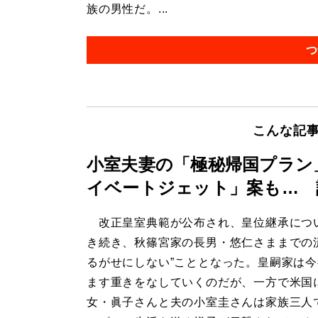
族の男性だ。...
つ
こんな記
小室夫妻の「極秘帰国プラン
イベートジェット」案も… 
改正皇室典範が公布され、皇位継承につ
き続き、秋篠宮家の長男・悠仁さままでの
るがせにしない”こととなった。皇嗣家は
ます重きをなしていくのだが、一方で米国
女・眞子さんと夫の小室圭さんは家族三人