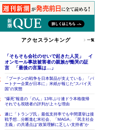
アクセスランキング
一覧
「そもそも会社のせいで起きた人災」 イ
オンモール事故被害者の親族が慟哭の証
言 「最後の言葉は…」
「プーチンの戦争を日本製品が支えている」「パ
ートナー企業が日本に」米紙が報じた“スパイ天
国”の実態
“爆死”報道の「のん」13年ぶり連ドラ本格復帰
それでも視聴者の評判が上々な理由
遂に「トランプ氏」最低支持率でも中間選挙は接
戦予想…分断進む米社会、「MAGA」「民主社会
主義」の共通点は“政策理解に乏しい支持者”か