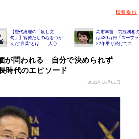
情報提供
【歴代総理の「殺し文
高市早苗・前総務相
句」】官僚たちの心をつか
は430万円「スー
んだ“言葉”とは――人心...
22年乗り続けてニ...
価が問われる 自分で決められず
長時代のエピソード
2021年10月01日