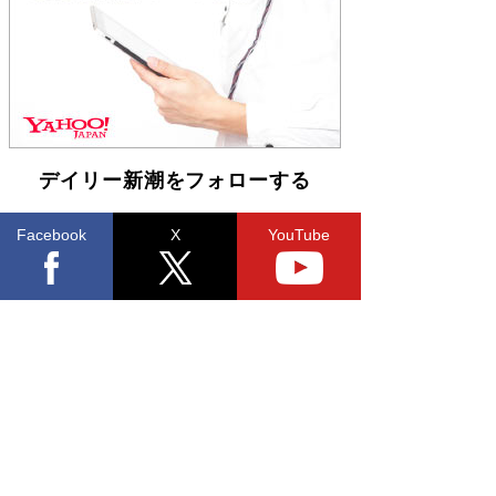
「不意に涙が出そうに…」高嶋政伸が明かし
た“13歳の娘を暴行する役”への葛藤 インティマ
シーコーディネーターに支えられたNHK『大奥』
の裏側
Book Bang
デイリー新潮をフォローする
Facebook
X
YouTube