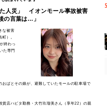
た人災」 イオンモール事故被害
後の言葉は…」
きな被害
島町）。
導が終わっ
いた専門
のおばとその娘が、避難していたモールの駐車場で
貨店ハビタ勤務・大竹玖瑠美さん（享年22）の親