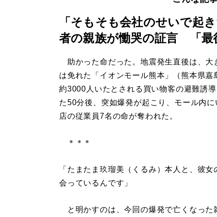
「そもそも会社のせいで起き
者の親族が慟哭の証言 「最
助かった命だった。地震発生直後は、大
は免れた「イオンモール熊本」（熊本県嘉
約3000人いたとされる買い物客の避難誘
た50分後、突如爆発が起こり、モール内に
店の従業員7名の命が奪われた。
＊＊＊
「たまたま玖瑠美（くるみ）本人と、彼女
会っているんです」
と明かすのは、今回の爆発で亡くなった雑