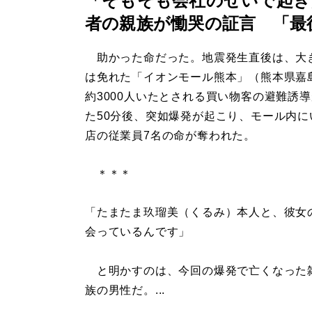
「そもそも会社のせいで起き
者の親族が慟哭の証言 「最
助かった命だった。地震発生直後は、大
は免れた「イオンモール熊本」（熊本県嘉
約3000人いたとされる買い物客の避難誘
た50分後、突如爆発が起こり、モール内に
店の従業員7名の命が奪われた。
＊＊＊
「たまたま玖瑠美（くるみ）本人と、彼女
会っているんです」
と明かすのは、今回の爆発で亡くなった雑
族の男性だ。...