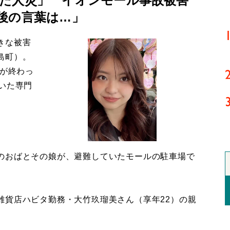
た人災」 イオンモール事故被害
後の言葉は…」
きな被害
島町）。
導が終わっ
いた専門
のおばとその娘が、避難していたモールの駐車場で
貨店ハビタ勤務・大竹玖瑠美さん（享年22）の親