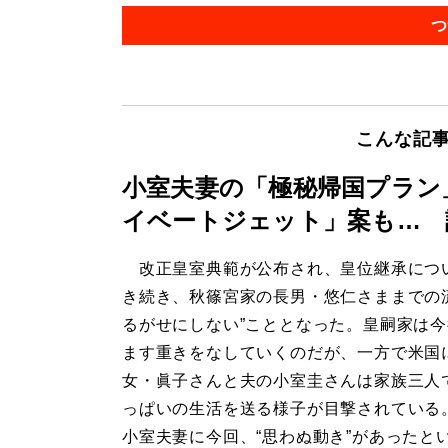
つ
こんな記
小室夫妻の「極秘帰国プラン
イベートジェット」案も… 
改正皇室典範が公布され、皇位継承につ
き続き、秋篠宮家の長男・悠仁さままでの
るがせにしない”こととなった。皇嗣家は
ます重きをなしていくのだが、一方で米国
女・眞子さんと夫の小室圭さんは家族三人
っぱいの生活を送る様子が目撃されている
小室夫妻に今回、“思わぬ動き”があったと