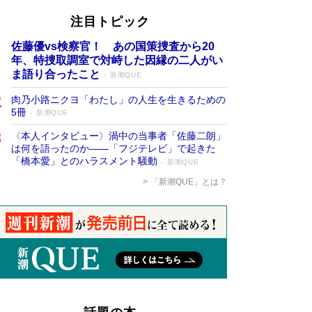
注目トピック
佐藤優vs検察官！ あの国策捜査から20
年、特捜取調室で対峙した因縁の二人がい
ま語り合ったこと
新潮QUE
肉乃小路ニクヨ「わたし」の人生を生きるための
5冊
新潮QUE
〈本人インタビュー〉渦中の当事者「佐藤二朗」
は何を語ったのか――「フジテレビ」で起きた
「橋本愛」とのハラスメント騒動
新潮QUE
「新潮QUE」とは？