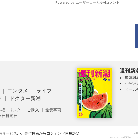
週刊新
熊本地
小室さ
ヒール
｜
エンタメ
｜
ライフ
ガ
｜
ドクター新潮
作権・リンク
｜
ご購入
｜
免責事項
会社新潮社
Co
配信サービスが、著作権者からコンテンツ使用許諾
すべての画像・