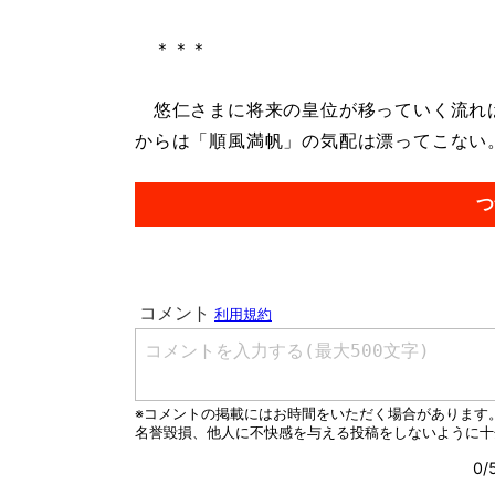
＊＊＊
悠仁さまに将来の皇位が移っていく流れは
からは「順風満帆」の気配は漂ってこない。.
つ