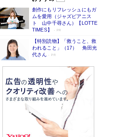
びる」俳優・高嶋政伸が家族に教わっ
創作にもリフレッシュにもガ
た“人を育てるコツ”…芸への考え方を明か
ムを愛用（ジャズピアニス
す
Book Bang
ト 山中千尋さん）【LOTTE
「『火垂るの墓』は、大嘘である」原作者が抱き
TIMES】
PR
続けた“自責の念”とは…「自己憐憫は描きたくな
い」監督が徹底的にこだわったこと（後編） #
【特別読物】「救うこと、救
戦争の記憶
Book Bang
われること」（17） 角田光
代さん
美輪明宏 晩年の回答を集めた『ほほえんで生き
PR
るための人生相談』がランクイン［エンターテイ
メントベストセラー］
Book Bang
「宇宙兄弟」最終46巻がベストセラー1位 宇宙
開発への関心を押し上げた18年の物語に幕 特装
版には「宇宙で描かれたマンガ」も収録
Book Bang
「不意に涙が出そうに…」高嶋政伸が明かし
た“13歳の娘を暴行する役”への葛藤 インティマ
シーコーディネーターに支えられたNHK『大奥』
の裏側
Book Bang