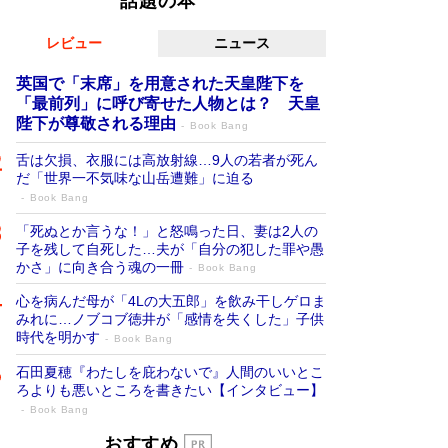
話題の本
レビュー
ニュース
英国で「末席」を用意された天皇陛下を
「最前列」に呼び寄せた人物とは？ 天皇
陛下が尊敬される理由
Book Bang
舌は欠損、衣服には高放射線…9人の若者が死ん
だ「世界一不気味な山岳遭難」に迫る
Book Bang
「死ぬとか言うな！」と怒鳴った日、妻は2人の
子を残して自死した…夫が「自分の犯した罪や愚
かさ」に向き合う魂の一冊
Book Bang
心を病んだ母が「4Lの大五郎」を飲み干しゲロま
みれに…ノブコブ徳井が「感情を失くした」子供
時代を明かす
Book Bang
石田夏穂『わたしを庇わないで』人間のいいとこ
ろよりも悪いところを書きたい【インタビュー】
Book Bang
「叱って伸びるやつは、褒めたらもっと伸
おすすめ