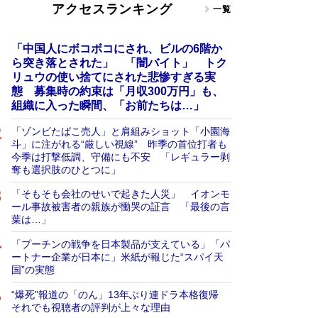
アクセスランキング
一覧
「中国人にボコボコにされ、ビルの6階か
ら突き落とされた」 「闇バイト」 トク
リュウの使い捨てにされた悲惨すぎる実
態 募集時の約束は「月収300万円」も、
組織に入った瞬間、「お前たちは…」
「ゾンビたばこ売人」と肩組みショット「小園海
斗」に注がれる“厳しい視線” 昨季の首位打者も
今季は打撃低調、守備にも不安 「レギュラー剥
奪も選択肢のひとつに」
「そもそも会社のせいで起きた人災」 イオンモ
ール事故被害者の親族が慟哭の証言 「最後の言
葉は…」
「プーチンの戦争を日本製品が支えている」「パ
ートナー企業が日本に」米紙が報じた“スパイ天
国”の実態
“爆死”報道の「のん」13年ぶり連ドラ本格復帰
それでも視聴者の評判が上々な理由