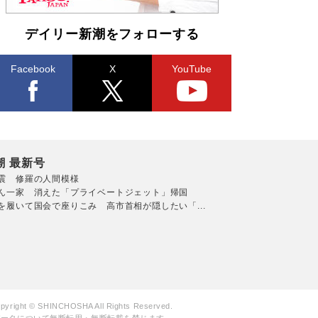
デイリー新潮をフォローする
Facebook
X
YouTube
潮 最新号
震 修羅の人間模様
ん一家 消えた「プライベートジェット」帰国
を履いて国会で座りこみ 高市首相が隠したい「...
pyright © SHINCHOSHA All Rights Reserved.
データについて無断転用・無断転載を禁じます。