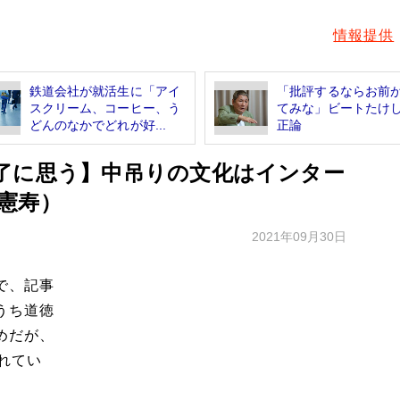
情報提供
鉄道会社が就活生に「アイ
「批評するならお前
スクリーム、コーヒー、う
てみな」ビートたけ
どんのなかでどれが好...
正論
了に思う】中吊りの文化はインター
憲寿）
2021年09月30日
で、記事
うち道徳
めだが、
れてい