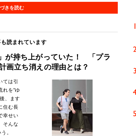
づきを読む
事も読まれています
」が持ち上がっていた！ 「プラ
計画立ち消えの理由とは？
いては引
流れを“ゆ
今後、ます
に住む長
で幸せい
。そんな
いう。