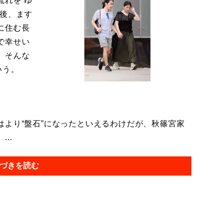
流れを“ゆ
今後、ます
に住む長
で幸せい
。そんな
いう。
より“盤石”になったといえるわけだが、秋篠宮家
..
づきを読む