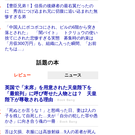
【豊臣兄弟！】信長の後継者の最右翼だったの
に 秀吉につけ込まれ兄に切腹に追い込まれた無
惨すぎる弟
「中国人にボコボコにされ、ビルの6階から突き
落とされた」 「闇バイト」 トクリュウの使い
捨てにされた悲惨すぎる実態 募集時の約束は
「月収300万円」も、組織に入った瞬間、「お前
たちは…」
話題の本
レビュー
ニュース
英国で「末席」を用意された天皇陛下を
「最前列」に呼び寄せた人物とは？ 天皇
陛下が尊敬される理由
Book Bang
「死ぬとか言うな！」と怒鳴った日、妻は2人の
子を残して自死した…夫が「自分の犯した罪や愚
かさ」に向き合う魂の一冊
Book Bang
舌は欠損、衣服には高放射線…9人の若者が死ん