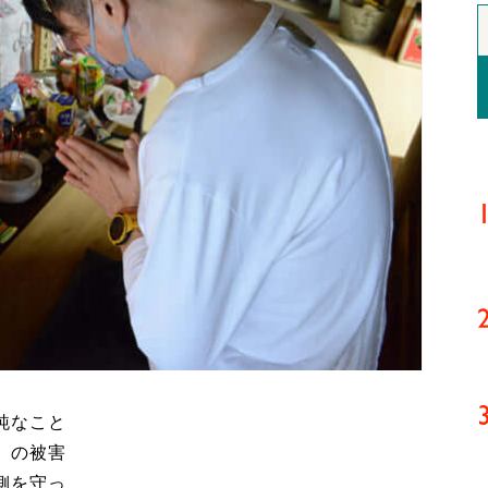
純なこと
）の被害
側を守っ