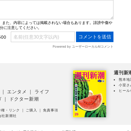
週刊新
熊本地
小室さ
ヒール
｜
エンタメ
｜
ライフ
ガ
｜
ドクター新潮
作権・リンク
｜
ご購入
｜
免責事項
会社新潮社