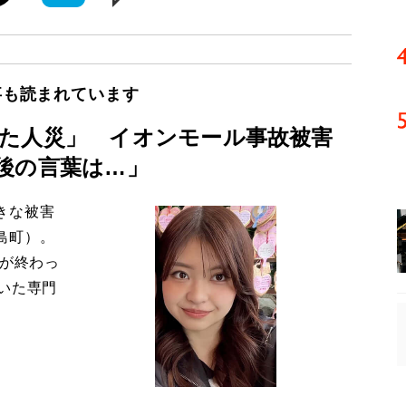
事も読まれています
た人災」 イオンモール事故被害
後の言葉は…」
きな被害
島町）。
導が終わっ
いた専門