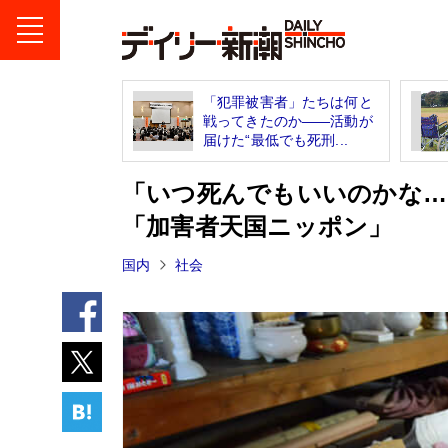
「犯罪被害者」たちは何と
戦ってきたのか――活動が
届けた“最低でも死刑...
「いつ死んでもいいのかな…
「加害者天国ニッポン」
国内
社会