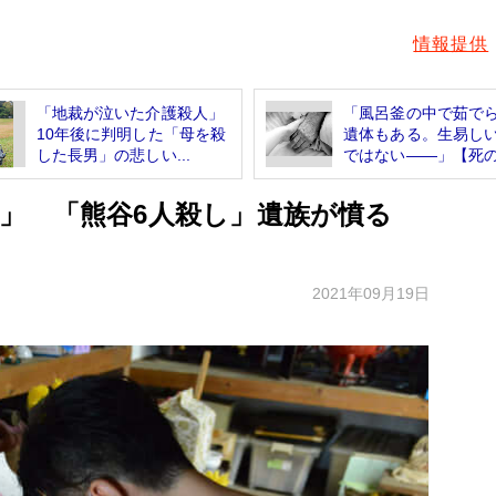
情報提供
「地裁が泣いた介護殺人」
「風呂釜の中で茹で
10年後に判明した「母を殺
遺体もある。生易し
した長男」の悲しい...
ではない――」【死の.
」 「熊谷6人殺し」遺族が憤る
2021年09月19日