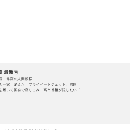
潮 最新号
震 修羅の人間模様
ん一家 消えた「プライベートジェット」帰国
を履いて国会で座りこみ 高市首相が隠したい「...