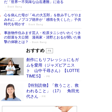
だ「世界一不気味な山岳遭難」に迫る
Book Bang
心を病んだ母が「4Lの大五郎」を飲み干しゲロま
みれに…ノブコブ徳井が「感情を失くした」子供
時代を明かす
Book Bang
事故物件住みます芸人・松原タニシがいわくつき
の部屋を大公開 漫画家・清野とおるが聞いた衝
撃の体験とは？
Book Bang
追悼・東野圭吾さん 週間ベストセラーラ
おすすめ
ンキングに『容疑者Xの献身』『白夜行』
創作にもリフレッシュにもガ
など代表作が並ぶ［文庫ベストセラー］
ムを愛用（ジャズピアニス
Book Bang
ト 山中千尋さん）【LOTTE
竹内由恵の前に現れた「テレビ観ないんだよね
TIMES】
PR
ぇ」という男性…夫を選んでテレ朝退社したワケ
Book Bang
【特別読物】「救うこと、救
われること」（17） 角田光
「『火垂るの墓』は、大嘘である」原作者が抱き
代さん
続けた“自責の念”とは…「自己憐憫は描きたくな
PR
い」監督が徹底的にこだわったこと（後編） #
戦争の記憶
Book Bang