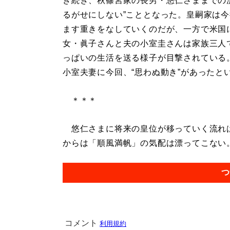
き続き、秋篠宮家の長男・悠仁さままでの
るがせにしない”こととなった。皇嗣家は
ます重きをなしていくのだが、一方で米国
女・眞子さんと夫の小室圭さんは家族三人
っぱいの生活を送る様子が目撃されている
小室夫妻に今回、“思わぬ動き”があったと
＊＊＊
悠仁さまに将来の皇位が移っていく流れは
からは「順風満帆」の気配は漂ってこない。.
つ