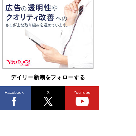
｢東大に入る子｣は、小学校入学前のお母さん次第
で決まっている 東大生に早生まれが少ない理由
は、ここにあった！
Book Bang
坂本龍一「ステージ4」のガンとの闘病を語る
Book Bang
デイリー新潮をフォローする
Facebook
X
YouTube