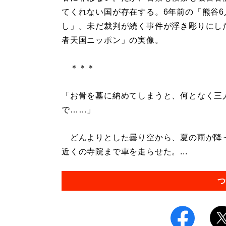
てくれない国が存在する。6年前の「熊谷6
し」。未だ裁判が続く事件が浮き彫りにし
者天国ニッポン」の実像。
＊＊＊
「お骨を墓に納めてしまうと、何となく三
で……」
どんよりとした曇り空から、夏の雨が降っ
近くの寺院まで車を走らせた。...
つ