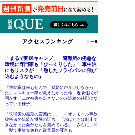
アクセスランキング
一覧
「まるで難民キャンプ」 避難所の劣悪な
環境に専門家も「びっくりした」 車中泊
にもリスクが 「熱したフライパンに飛び
込むようなもの」
「救助隊は何もせんで、満足に声かけしなかっ
た」レスキュー隊が救えなかった命 近隣住民が
明かす「二次被害を出さないのが訓練の鉄則にな
っている様子」
「玖瑠美の最期の言葉は…」 イオンモール事故
被害者の親族が慟哭の証言 「おばたちは制止で
きなかった自分たちを責めている」 さらに、間
一髪で事故を免れた従業員の証言も