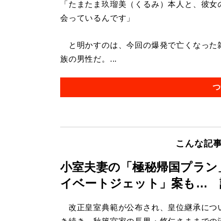
「たまたま玖瑠美（くるみ）本人と、彼女
会っているんです」
と明かすのは、今回の爆発で亡くなった雑
族の男性だ。...
つ
こんな記
小室夫妻の「極秘帰国プラン
イベートジェット」案も… 
改正皇室典範が公布され、皇位継承につ