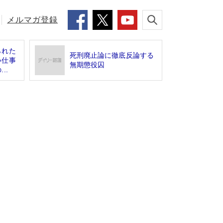
メルマガ登録
られた
死刑廃止論に徹底反論する
い仕事
無期懲役囚
..