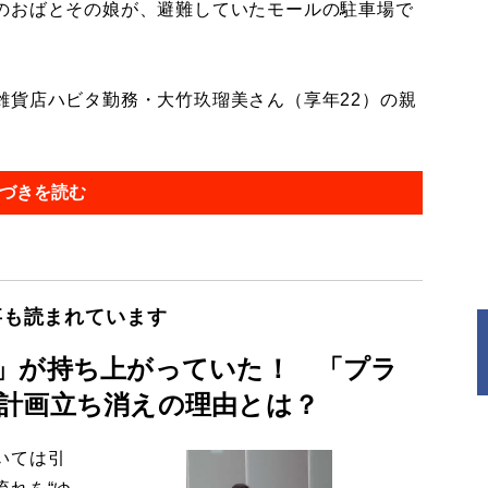
のおばとその娘が、避難していたモールの駐車場で
貨店ハビタ勤務・大竹玖瑠美さん（享年22）の親
づきを読む
事も読まれています
」が持ち上がっていた！ 「プラ
計画立ち消えの理由とは？
いては引