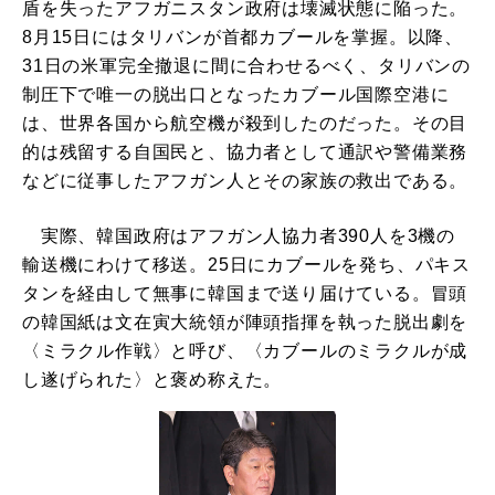
盾を失ったアフガニスタン政府は壊滅状態に陥った。
8月15日にはタリバンが首都カブールを掌握。以降、
31日の米軍完全撤退に間に合わせるべく、タリバンの
制圧下で唯一の脱出口となったカブール国際空港に
は、世界各国から航空機が殺到したのだった。その目
的は残留する自国民と、協力者として通訳や警備業務
などに従事したアフガン人とその家族の救出である。
実際、韓国政府はアフガン人協力者390人を3機の
輸送機にわけて移送。25日にカブールを発ち、パキス
タンを経由して無事に韓国まで送り届けている。冒頭
の韓国紙は文在寅大統領が陣頭指揮を執った脱出劇を
〈ミラクル作戦〉と呼び、〈カブールのミラクルが成
し遂げられた〉と褒め称えた。