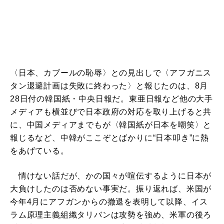
〈日本、カブールの恥辱〉との見出しで〈アフガニス
タン退避計画は失敗に終わった〉と報じたのは、8月
28日付の韓国紙・中央日報だ。東亜日報など他の大手
メディアも横並びで日本政府の対応を取り上げると共
に、中国メディアまでもが〈韓国紙が日本を嘲笑〉と
報じるなど、中韓がここぞとばかりに“日本叩き”に熱
をあげている。
情けない話だが、かの国々が喧伝するように日本が
大負けしたのは否めない事実だ。振り返れば、米国が
今年4月にアフガンからの撤退を表明して以降、イス
ラム原理主義組織タリバンは攻勢を強め、米軍の後ろ