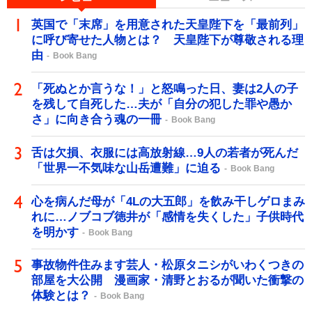
英国で「末席」を用意された天皇陛下を「最前列」
に呼び寄せた人物とは？ 天皇陛下が尊敬される理
由
Book Bang
「死ぬとか言うな！」と怒鳴った日、妻は2人の子
を残して自死した…夫が「自分の犯した罪や愚か
さ」に向き合う魂の一冊
Book Bang
舌は欠損、衣服には高放射線…9人の若者が死んだ
「世界一不気味な山岳遭難」に迫る
Book Bang
心を病んだ母が「4Lの大五郎」を飲み干しゲロまみ
れに…ノブコブ徳井が「感情を失くした」子供時代
を明かす
Book Bang
事故物件住みます芸人・松原タニシがいわくつきの
部屋を大公開 漫画家・清野とおるが聞いた衝撃の
体験とは？
Book Bang