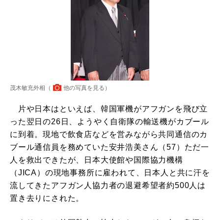
茂木敏充外相（
他の写真を見る
）
片や日本はといえば、韓国軍機がアフガンを飛び立
った翌日の26日、ようやく自衛隊の輸送機がカブール
に到着。現地で飲食店などを営みながら共同通信のカ
ブール通信員を務めていた安井浩美さん（57）ただ一
人を救出できたが、日本大使館や国際協力機構
（JICA）の現地事務所に雇われて、日本人と共に汗を
流してきたアフガン人協力者の退避希望者約500人は
置き去りにされた。