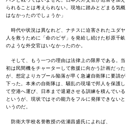
られることは考えられない。現地に踏みとどまる気概
はなかったのでしょうか」
時代や状況は異なれど、ナチスに迫害されたユダヤ
人を救うために「命のビザ」を発給し続けた杉原千畝
のような外交官はいなかったのか。
そして、もう一つの理由は法律上の限界である。当
初は民間機をチャーターして救援に向かう計画だった
が、想定よりカブール陥落が早く急遽自衛隊に要請が
下った。本来の自衛隊は、騒乱の現場で邦人を保護し
て空港へ運び、日本まで退避させる訓練を積んでいる
というが、現状ではその能力をフルに発揮できないと
いうのだ。
防衛大学校名誉教授の佐瀬昌盛氏によれば、