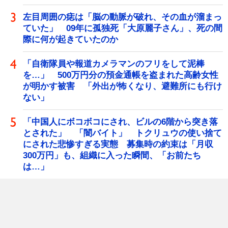
左目周囲の痣は「脳の動脈が破れ、その血が溜まっ
ていた」 09年に孤独死「大原麗子さん」、死の間
際に何が起きていたのか
「自衛隊員や報道カメラマンのフリをして泥棒
を…」 500万円分の預金通帳を盗まれた高齢女性
が明かす被害 「外出が怖くなり、避難所にも行け
ない」
「中国人にボコボコにされ、ビルの6階から突き落
とされた」 「闇バイト」 トクリュウの使い捨て
にされた悲惨すぎる実態 募集時の約束は「月収
300万円」も、組織に入った瞬間、「お前たち
は…」