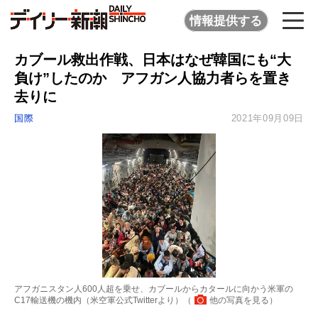
情報提供する
カブール救出作戦、日本はなぜ韓国にも“大
負け”したのか アフガン人協力者らを置き
去りに
国際
2021年09月09日
アフガニスタン人600人超を乗せ、カブールからカタールに向かう米軍の
C17輸送機の機内（米空軍公式Twitterより）（
他の写真を見る
）