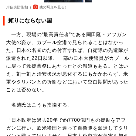
岸信夫防衛相（
他の写真を見る
）
頼りにならない国
一方、現場の“最高責任者”である岡田隆・アフガン
大使の姿が、カブール空港で見られることはなかっ
た。日本の名誉のため付言すれば、自衛隊の先遣隊が
派遣された22日以降、一部の日本大使館員がカブール
に戻って救援業務にあたったとの報道もある。とはい
え、刻一刻と治安状況が悪化するにもかかわらず、米
軍やタリバンとの折衝などにおいて空白期間があった
ことは否めない。
名越氏はこうも指摘する。
「日本政府は過去20年で約7700億円もの援助をアフ
ガンに行い、欧米諸国と違って自衛隊を派遣してタリ
バンと戦ってはいません。日本人外交官が危害を加え