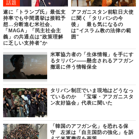
話題
遂に「トランプ氏」最低支
アフガニスタン前駐日大使
持率でも中間選挙は接戦予
に聞く「タリバンの今
想…分断進む米社会、
後」 最も気になるの
「MAGA」「民主社会主
は“イスラム教の法律の範
義」の共通点は“政策理解
囲”
に乏しい支持者”か
米軍協力者の「生体情報」を手にす
るタリバン――懸念されるアフガン
撤退に伴う情報保全
タリバン制圧でいま現地はどうなっ
ているのか 「宝塚・アフガニスタ
ン友好協会」代表に聞いた
「韓国のアフガン化」を恐れる保
守 左派は「自主国防の強化」を訴
えて米軍撤収を画策