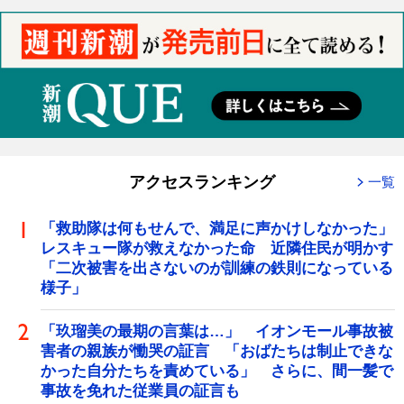
アクセスランキング
一覧
「救助隊は何もせんで、満足に声かけしなかった」
レスキュー隊が救えなかった命 近隣住民が明かす
「二次被害を出さないのが訓練の鉄則になっている
様子」
「玖瑠美の最期の言葉は…」 イオンモール事故被
害者の親族が慟哭の証言 「おばたちは制止できな
かった自分たちを責めている」 さらに、間一髪で
事故を免れた従業員の証言も