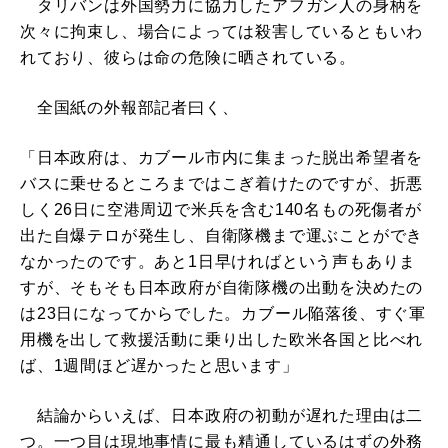
タリバンは外国勢力に協力したアフガン人の身柄を
次々に拘束し、場合によっては殺害しているともいわ
れており、彼らは命の危険に晒されている。
全国紙の外報部記者曰く、
「日本政府は、カブール市内に集まった脱出希望者を
バスに乗せるところまではこぎ着けたのですが、折悪
しく26日に空港周辺で米兵を含む140名もの死傷者が
出た自爆テロが発生し、自衛隊機まで運ぶことができ
なかったのです。あと1日早ければという声もありま
すが、そもそも日本政府が自衛隊機の出動を決めたの
は23日になってからでした。カブール陥落後、すぐ軍
用機を出して救援活動に乗り出した欧米各国と比べれ
ば、1週間ほど遅かったと思います」
結論からいえば、日本政府の初動が遅れた理由は二
つ。一つ目は現地事情に最も精通しているはずの外務