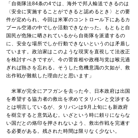
「自衛隊法84条の4では、海外で邦人輸送できるのは
〈安全に実施することができると認めるとき〉との要
件が定められ、今回は米軍のコントロール下にあるカ
ブール空港の中でしか活動できなかった。もともと自
国民が危険に晒されているから自衛隊を派遣するの
に、安全な場所でしか行動できないというのは矛盾し
ています。政治家はこのような現実を直視して法改正
を検討すべきですが、今の菅首相や政権与党は喉元過
ぎれば熱さを忘れる。そうした危機意識の欠如が、救
出作戦が難航した理由だと思います」
米軍が完全にアフガンを去った今、日本政府は出国
を希望する協力者の救出を求めてタリバンと交渉する
とは明言しているが、タリバンは9月上旬にも新政府
を樹立すると意気込む。いざという時に頼りにならな
い国だとの烙印を押されないよう、救出作戦を完遂す
る必要がある。残された時間は限りなく少ない。