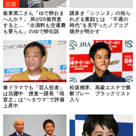
話題
板東英二さん「ゆで卵おま
謎多き「シソンヌ」の知ら
へんか？」 局が20個用意
れざる素顔とは “不遇の
すると… 「出演料も交通費
時代”を見守ったノブコブ
も要らん」のゆで卵伝説
徳井が明かす
春ドラマでも「芸人役者」
松坂桃李、高級エステで禁
は活躍中 捜査一課長「塙
断プレー ブラックリスト
宣之」は“ヘタウマ”で評価
入り
上昇中