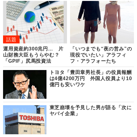
話題
運用資産約300兆円… 片
「いつまでも“夜の営み”の
山財務大臣もうらやむ？
現役でいたい」アラフィ
「GPIF」尻馬投資法
フ・アラフォーたち
トヨタ「豊田章男社長」の役員報酬
は4億4200万円 外国人役員より10
億円も安いワケ
東芝崩壊を予見した男が語る「次に
ヤバイ企業」