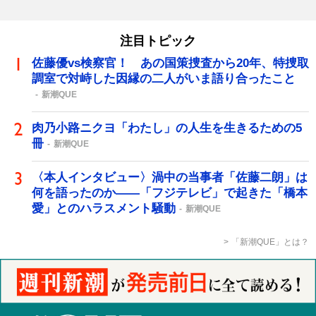
注目トピック
佐藤優vs検察官！ あの国策捜査から20年、特捜取
調室で対峙した因縁の二人がいま語り合ったこと
新潮QUE
肉乃小路ニクヨ「わたし」の人生を生きるための5
冊
新潮QUE
〈本人インタビュー〉渦中の当事者「佐藤二朗」は
何を語ったのか――「フジテレビ」で起きた「橋本
愛」とのハラスメント騒動
新潮QUE
「新潮QUE」とは？