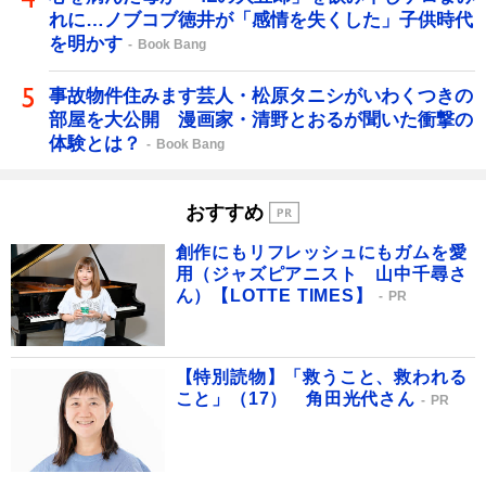
れに…ノブコブ徳井が「感情を失くした」子供時代
を明かす
Book Bang
事故物件住みます芸人・松原タニシがいわくつきの
部屋を大公開 漫画家・清野とおるが聞いた衝撃の
体験とは？
Book Bang
おすすめ
創作にもリフレッシュにもガムを愛
用（ジャズピアニスト 山中千尋さ
ん）【LOTTE TIMES】
PR
【特別読物】「救うこと、救われる
こと」（17） 角田光代さん
PR