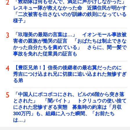
「救助隊は何もせんで、満足に声かけしなかった」
レスキュー隊が救えなかった命 近隣住民が明かす
「二次被害を出さないのが訓練の鉄則になっている
様子」
「玖瑠美の最期の言葉は…」 イオンモール事故被
害者の親族が慟哭の証言 「おばたちは制止できな
かった自分たちを責めている」 さらに、間一髪で
事故を免れた従業員の証言も
【豊臣兄弟！】信長の後継者の最右翼だったのに
秀吉につけ込まれ兄に切腹に追い込まれた無惨すぎ
る弟
「中国人にボコボコにされ、ビルの6階から突き落
とされた」 「闇バイト」 トクリュウの使い捨て
にされた悲惨すぎる実態 募集時の約束は「月収
300万円」も、組織に入った瞬間、「お前たち
は…」