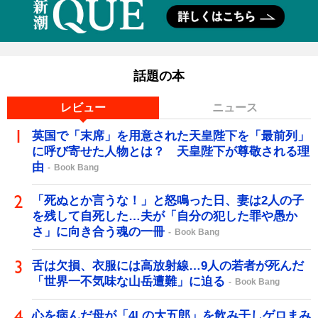
話題の本
レビュー
ニュース
英国で「末席」を用意された天皇陛下を「最前列」
に呼び寄せた人物とは？ 天皇陛下が尊敬される理
由
Book Bang
「死ぬとか言うな！」と怒鳴った日、妻は2人の子
を残して自死した…夫が「自分の犯した罪や愚か
さ」に向き合う魂の一冊
Book Bang
舌は欠損、衣服には高放射線…9人の若者が死んだ
「世界一不気味な山岳遭難」に迫る
Book Bang
心を病んだ母が「4Lの大五郎」を飲み干しゲロまみ