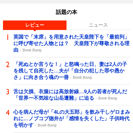
話題の本
レビュー
ニュース
英国で「末席」を用意された天皇陛下を「最前列」
に呼び寄せた人物とは？ 天皇陛下が尊敬される理
由
Book Bang
「死ぬとか言うな！」と怒鳴った日、妻は2人の子
を残して自死した…夫が「自分の犯した罪や愚か
さ」に向き合う魂の一冊
Book Bang
舌は欠損、衣服には高放射線…9人の若者が死んだ
「世界一不気味な山岳遭難」に迫る
Book Bang
心を病んだ母が「4Lの大五郎」を飲み干しゲロまみ
れに…ノブコブ徳井が「感情を失くした」子供時代
を明かす
Book Bang