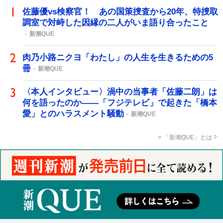
佐藤優vs検察官！ あの国策捜査から20年、特捜取
調室で対峙した因縁の二人がいま語り合ったこと
新潮QUE
肉乃小路ニクヨ「わたし」の人生を生きるための5
冊
新潮QUE
〈本人インタビュー〉渦中の当事者「佐藤二朗」は
何を語ったのか――「フジテレビ」で起きた「橋本
愛」とのハラスメント騒動
新潮QUE
「新潮QUE」とは？