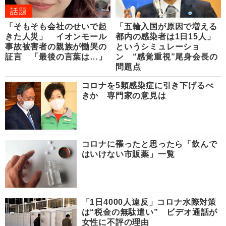
話題
「そもそも会社のせいで起
「五輪入国が原因で増える
きた人災」 イオンモール
都内の感染者は1日15人」
事故被害者の親族が慟哭の
というシミュレーショ
証言 「最後の言葉は…」
ン “感覚重視”尾身会長の
問題点
コロナを5類感染症に引き下げるべ
きか 専門家の意見は
コロナに罹ったと思ったら「飲んで
はいけない市販薬」一覧
「1日4000人違反」コロナ水際対策
は“税金の無駄遣い” ビデオ通話が
女性に不評の理由