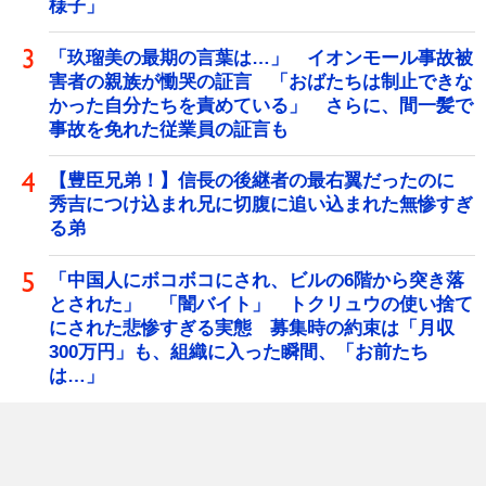
様子」
「玖瑠美の最期の言葉は…」 イオンモール事故被
害者の親族が慟哭の証言 「おばたちは制止できな
かった自分たちを責めている」 さらに、間一髪で
事故を免れた従業員の証言も
【豊臣兄弟！】信長の後継者の最右翼だったのに
秀吉につけ込まれ兄に切腹に追い込まれた無惨すぎ
る弟
「中国人にボコボコにされ、ビルの6階から突き落
とされた」 「闇バイト」 トクリュウの使い捨て
にされた悲惨すぎる実態 募集時の約束は「月収
300万円」も、組織に入った瞬間、「お前たち
は…」