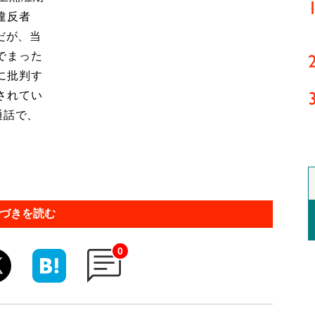
違反者
だが、当
でまった
に批判す
されてい
通話で、
づきを読む
0