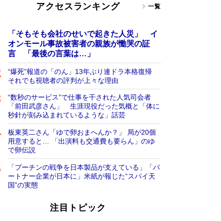
アクセスランキング
一覧
「そもそも会社のせいで起きた人災」 イ
オンモール事故被害者の親族が慟哭の証
言 「最後の言葉は…」
“爆死”報道の「のん」13年ぶり連ドラ本格復帰
それでも視聴者の評判が上々な理由
“数秒のサービス”で仕事を干された人気司会者
「前田武彦さん」 生涯現役だった気概と「体に
秒針が刻み込まれているような」話芸
板東英二さん「ゆで卵おまへんか？」 局が20個
用意すると… 「出演料も交通費も要らん」のゆ
で卵伝説
「プーチンの戦争を日本製品が支えている」「パ
ートナー企業が日本に」米紙が報じた“スパイ天
国”の実態
注目トピック