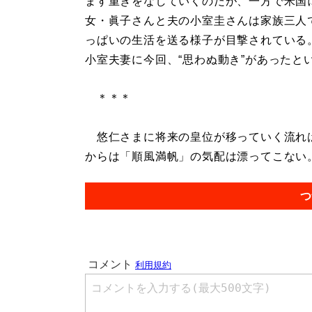
ます重きをなしていくのだが、一方で米国
女・眞子さんと夫の小室圭さんは家族三人
っぱいの生活を送る様子が目撃されている
小室夫妻に今回、“思わぬ動き”があったと
＊＊＊
悠仁さまに将来の皇位が移っていく流れは
からは「順風満帆」の気配は漂ってこない。.
つ