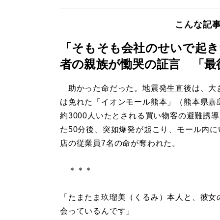
こんな記
「そもそも会社のせいで起き
者の親族が慟哭の証言 「最
助かった命だった。地震発生直後は、大
は免れた「イオンモール熊本」（熊本県嘉
約3000人いたとされる買い物客の避難誘
た50分後、突如爆発が起こり、モール内に
店の従業員7名の命が奪われた。
＊＊＊
「たまたま玖瑠美（くるみ）本人と、彼女
会っているんです」