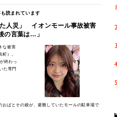
事も読まれています
た人災」 イオンモール事故被害
後の言葉は…」
きな被害
島町）。
導が終わっ
いた専門
のおばとその娘が、避難していたモールの駐車場で