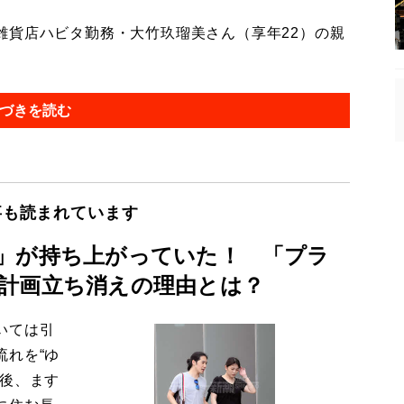
貨店ハビタ勤務・大竹玖瑠美さん（享年22）の親
づきを読む
事も読まれています
」が持ち上がっていた！ 「プラ
計画立ち消えの理由とは？
いては引
流れを“ゆ
今後、ます