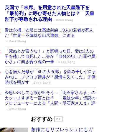
英国で「末席」を用意された天皇陛下を
「最前列」に呼び寄せた人物とは？ 天皇
陛下が尊敬される理由
Book Bang
舌は欠損、衣服には高放射線…9人の若者が死ん
だ「世界一不気味な山岳遭難」に迫る
Book Bang
「死ぬとか言うな！」と怒鳴った日、妻は2人の
子を残して自死した…夫が「自分の犯した罪や愚
かさ」に向き合う魂の一冊
Book Bang
心を病んだ母が「4Lの大五郎」を飲み干しゲロま
みれに…ノブコブ徳井が「感情を失くした」子供
時代を明かす
Book Bang
今思い出しても涙が出そう…「明石家さんま」の
カッコよすぎる一言とは？ 「電波少年」伝説の
プロデューサーによる『人間・明石家さんま』評
Book Bang
「宇宙兄弟」最終46巻がベストセラー1
おすすめ
位 宇宙開発への関心を押し上げた18年の
創作にもリフレッシュにもガ
物語に幕 特装版には「宇宙で描かれたマ