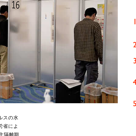
ルスの水
労省によ
主隔離期