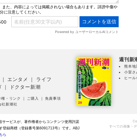
週刊新
熊本地
小室さ
ヒール
｜
エンタメ
｜
ライフ
ガ
｜
ドクター新潮
作権・リンク
｜
ご購入
｜
免責事項
会社新潮社
Co
配信サービスが、著作権者からコンテンツ使用許諾
すべての画像・
録商標（登録番号第6091713号）です。ABJ
ちら