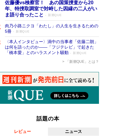
佐藤優vs検察官！ あの国策捜査から20
年、特捜取調室で対峙した因縁の二人がい
ま語り合ったこと
新潮QUE
肉乃小路ニクヨ「わたし」の人生を生きるための
5冊
新潮QUE
〈本人インタビュー〉渦中の当事者「佐藤二朗」
は何を語ったのか――「フジテレビ」で起きた
「橋本愛」とのハラスメント騒動
新潮QUE
「新潮QUE」とは？
話題の本
レビュー
ニュース