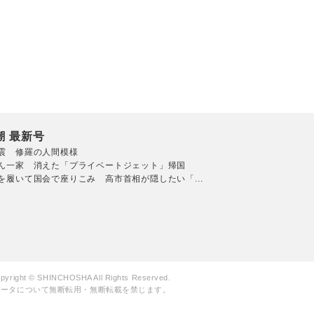
潮 最新号
震 修羅の人間模様
ん一家 消えた「プライベートジェット」帰国
を履いて国会で座りこみ 高市首相が隠したい「...
pyright © SHINCHOSHA All Rights Reserved.
データについて無断転用・無断転載を禁じます。