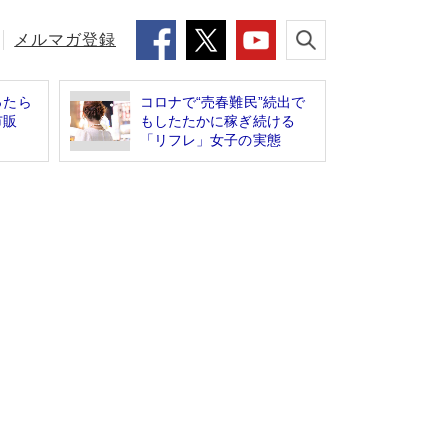
メルマガ登録
ったら
コロナで“売春難民”続出で
市販
もしたたかに稼ぎ続ける
「リフレ」女子の実態