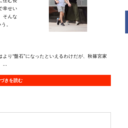
に住む長
で幸せい
。そんな
いう。
より“盤石”になったといえるわけだが、秋篠宮家
..
づきを読む