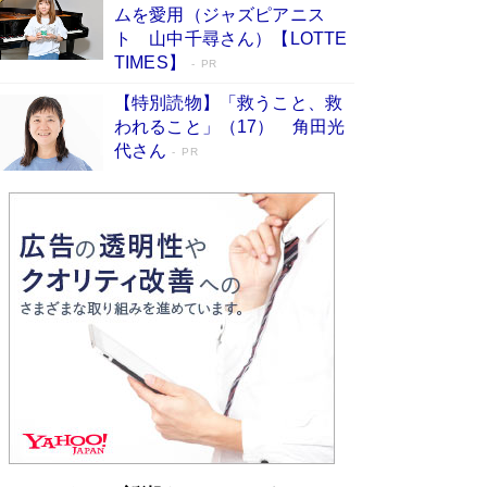
ムを愛用（ジャズピアニス
ンガ」も収録
Book Bang
ト 山中千尋さん）【LOTTE
美輪明宏 晩年の回答を集めた『ほほえんで生き
TIMES】
PR
るための人生相談』がランクイン［エンターテイ
メントベストセラー］
Book Bang
【特別読物】「救うこと、救
われること」（17） 角田光
「『火垂るの墓』は、大嘘である」原作者が抱き
代さん
続けた“自責の念”とは…「自己憐憫は描きたくな
PR
い」監督が徹底的にこだわったこと（後編） #
戦争の記憶
Book Bang
「叱って伸びるやつは、褒めたらもっと伸びる」
俳優・高嶋政伸が家族に教わった“人を育てるコ
ツ”…芸への考え方を明かす
Book Bang
東野圭吾、伊坂幸太郎の人気シリーズ最新作どち
らも文庫化 映画化された直木賞受賞作もランク
イン［文庫ベストセラー］
Book Bang