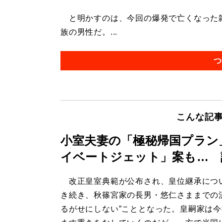
と明かすのは、今回の爆発で亡くなった雑
族の男性だ。...
つ
こんな記
小室夫妻の「極秘帰国プラン
イベートジェット」案も… 
改正皇室典範が公布され、皇位継承につ
き続き、秋篠宮家の長男・悠仁さままでの
るがせにしない”こととなった。皇嗣家は