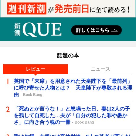
話題の本
レビュー
ニュース
英国で「末席」を用意された天皇陛下を「最前列」
に呼び寄せた人物とは？ 天皇陛下が尊敬される理
由
Book Bang
「死ぬとか言うな！」と怒鳴った日、妻は2人の子
を残して自死した…夫が「自分の犯した罪や愚か
さ」に向き合う魂の一冊
Book Bang