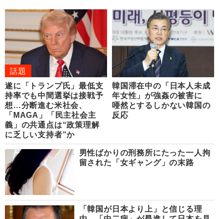
話題
遂に「トランプ氏」最低支
韓国滞在中の「日本人未成
持率でも中間選挙は接戦予
年女性」が強姦の被害に
想…分断進む米社会、
唖然とするしかない韓国の
「MAGA」「民主社会主
反応
義」の共通点は“政策理解
に乏しい支持者”か
男性ばかりの刑務所にたった一人拘
留された「女ギャング」の末路
「韓国が日本より上」と信じる理
由 「中二病」が昂進して日本を見