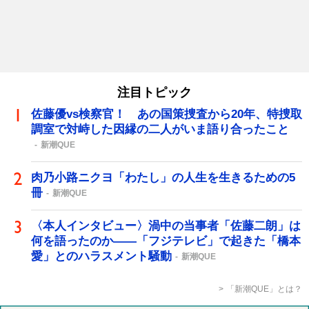
注目トピック
佐藤優vs検察官！ あの国策捜査から20年、特捜取
調室で対峙した因縁の二人がいま語り合ったこと
新潮QUE
肉乃小路ニクヨ「わたし」の人生を生きるための5
冊
新潮QUE
〈本人インタビュー〉渦中の当事者「佐藤二朗」は
何を語ったのか――「フジテレビ」で起きた「橋本
愛」とのハラスメント騒動
新潮QUE
「新潮QUE」とは？