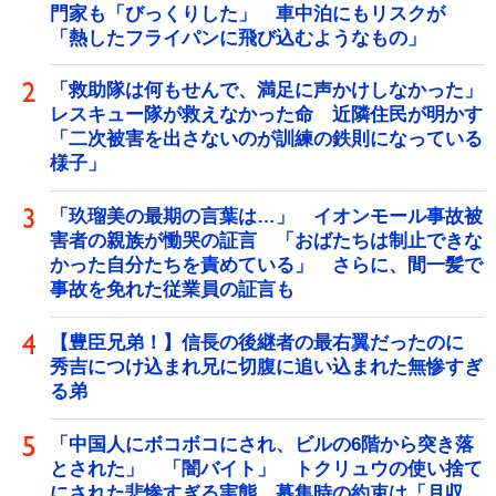
門家も「びっくりした」 車中泊にもリスクが
「熱したフライパンに飛び込むようなもの」
「救助隊は何もせんで、満足に声かけしなかった」
レスキュー隊が救えなかった命 近隣住民が明かす
「二次被害を出さないのが訓練の鉄則になっている
様子」
「玖瑠美の最期の言葉は…」 イオンモール事故被
害者の親族が慟哭の証言 「おばたちは制止できな
かった自分たちを責めている」 さらに、間一髪で
事故を免れた従業員の証言も
【豊臣兄弟！】信長の後継者の最右翼だったのに
秀吉につけ込まれ兄に切腹に追い込まれた無惨すぎ
る弟
「中国人にボコボコにされ、ビルの6階から突き落
とされた」 「闇バイト」 トクリュウの使い捨て
にされた悲惨すぎる実態 募集時の約束は「月収