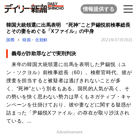
情報提供する
韓国大統領選に出馬表明 “死神”こと尹錫悦前検事総長
とその妻をめぐる「Xファイル」の中身
国際
韓国・北朝鮮
2021年07月06日
義母が詐欺罪などで実刑判決
来年の韓国大統領選に出馬を表明した尹錫悦（ユ
ン・ソクヨル）前検事総長（60）。検察官時代、彼が
捜査を担当すると被疑者は逃げきれないことが多
く、“死神”という別名もある。国民的人気が高く、そ
の勢いを快く思わない勢力は早くもネガティブ・キャ
ンペーンを仕掛けており、彼や妻などに関する疑惑が
詰まった「尹錫悦Xファイル」の存在が取り沙汰され
ている。...
Advertisement