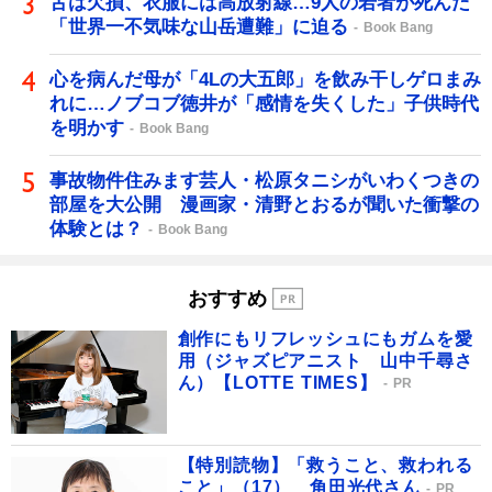
舌は欠損、衣服には高放射線…9人の若者が死んだ
「世界一不気味な山岳遭難」に迫る
Book Bang
心を病んだ母が「4Lの大五郎」を飲み干しゲロまみ
れに…ノブコブ徳井が「感情を失くした」子供時代
を明かす
Book Bang
事故物件住みます芸人・松原タニシがいわくつきの
部屋を大公開 漫画家・清野とおるが聞いた衝撃の
体験とは？
Book Bang
おすすめ
創作にもリフレッシュにもガムを愛
用（ジャズピアニスト 山中千尋さ
ん）【LOTTE TIMES】
PR
【特別読物】「救うこと、救われる
こと」（17） 角田光代さん
PR