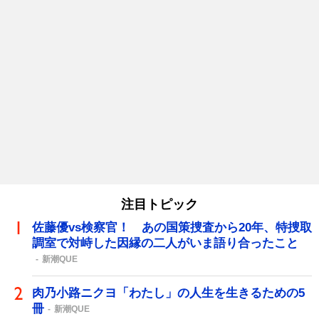
注目トピック
佐藤優vs検察官！ あの国策捜査から20年、特捜取
調室で対峙した因縁の二人がいま語り合ったこと
新潮QUE
肉乃小路ニクヨ「わたし」の人生を生きるための5
冊
新潮QUE