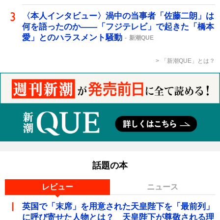
〈本人インタビュー〉渦中の当事者「佐藤二朗」は
何を語ったのか――「フジテレビ」で起きた「橋本
愛」とのハラスメント騒動
新潮QUE
「新潮QUE」とは？
話題の本
レビュー
ニュース
英国で「末席」を用意された天皇陛下を「最前列」
に呼び寄せた人物とは？ 天皇陛下が尊敬される理