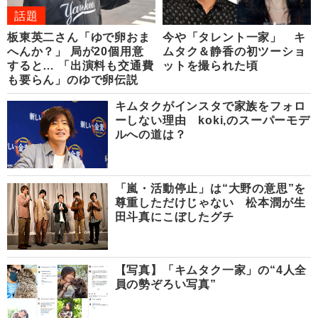
話題
板東英二さん「ゆで卵おま
今や「タレント一家」 キ
へんか？」 局が20個用意
ムタク＆静香の初ツーショ
すると… 「出演料も交通費
ットを撮られた頃
も要らん」のゆで卵伝説
キムタクがインスタで家族をフォロ
ーしない理由 koki,のスーパーモデ
ルへの道は？
「嵐・活動停止」は“大野の意思”を
尊重しただけじゃない 松本潤が生
田斗真にこぼしたグチ
【写真】「キムタク一家」の“4人全
員の勢ぞろい写真”