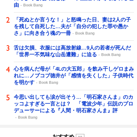
由
Book Bang
「死ぬとか言うな！」と怒鳴った日、妻は2人の子
を残して自死した…夫が「自分の犯した罪や愚か
さ」に向き合う魂の一冊
Book Bang
舌は欠損、衣服には高放射線…9人の若者が死んだ
「世界一不気味な山岳遭難」に迫る
Book Bang
心を病んだ母が「4Lの大五郎」を飲み干しゲロまみ
れに…ノブコブ徳井が「感情を失くした」子供時代
を明かす
Book Bang
今思い出しても涙が出そう…「明石家さんま」のカ
ッコよすぎる一言とは？ 「電波少年」伝説のプロ
デューサーによる『人間・明石家さんま』評
Book Bang
おすすめ