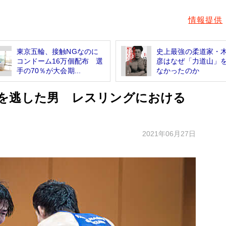
情報提供
東京五輪、接触NGなのに
史上最強の柔道家・
コンドーム16万個配布 選
彦はなぜ「力道山」
手の70％が大会期...
なかったのか
を逃した男 レスリングにおける
2021年06月27日