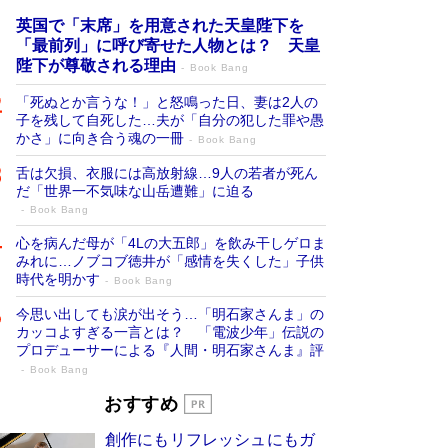
英国で「末席」を用意された天皇陛下を
「最前列」に呼び寄せた人物とは？ 天皇
陛下が尊敬される理由
Book Bang
「死ぬとか言うな！」と怒鳴った日、妻は2人の
子を残して自死した…夫が「自分の犯した罪や愚
かさ」に向き合う魂の一冊
Book Bang
舌は欠損、衣服には高放射線…9人の若者が死ん
だ「世界一不気味な山岳遭難」に迫る
Book Bang
心を病んだ母が「4Lの大五郎」を飲み干しゲロま
みれに…ノブコブ徳井が「感情を失くした」子供
時代を明かす
Book Bang
今思い出しても涙が出そう…「明石家さんま」の
カッコよすぎる一言とは？ 「電波少年」伝説の
プロデューサーによる『人間・明石家さんま』評
Book Bang
「叱って伸びるやつは、褒めたらもっと伸
おすすめ
びる」俳優・高嶋政伸が家族に教わっ
創作にもリフレッシュにもガ
た“人を育てるコツ”…芸への考え方を明か