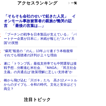
アクセスランキング
一覧
「そもそも会社のせいで起きた人災」 イ
オンモール事故被害者の親族が慟哭の証
言 「最後の言葉は…」
「プーチンの戦争を日本製品が支えている」「パ
ートナー企業が日本に」米紙が報じた“スパイ天
国”の実態
“爆死”報道の「のん」13年ぶり連ドラ本格復帰
それでも視聴者の評判が上々な理由
遂に「トランプ氏」最低支持率でも中間選挙は接
戦予想…分断進む米社会、「MAGA」「民主社会
主義」の共通点は“政策理解に乏しい支持者”か
橋から飛び込む「川ガキ」たち 高さ12メートル
からのダイブも…令和の時代、文化と安全はどう
両立？
注目トピック