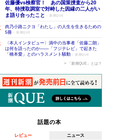
佐藤優vs検察官！ あの国策捜査から20
年、特捜取調室で対峙した因縁の二人がい
ま語り合ったこと
新潮QUE
肉乃小路ニクヨ「わたし」の人生を生きるための
5冊
新潮QUE
〈本人インタビュー〉渦中の当事者「佐藤二朗」
は何を語ったのか――「フジテレビ」で起きた
「橋本愛」とのハラスメント騒動
新潮QUE
「新潮QUE」とは？
話題の本
レビュー
ニュース