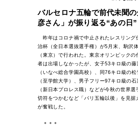
バルセロナ五輪で前代未聞の
彦さん」が振り返る“あの日”
昨年はコロナ禍で中止されたレスリング
治杯（全日本選抜選手権）が5月末、駒沢
（東京）で行われた。東京オリンピックの
者は出場しなかったが、女子53キロ級の藤
（いなべ総合学園高校）、同76キロ級の松
（至学館大学）、男子フリー97キロ級の石
（新日本プロレス職）などが今秋の世界選
切符をつかむなど「パリ五輪以後」を見据
が奮戦した。
＊＊＊