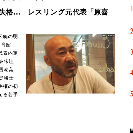
失格… レスリング元代表「原喜
伝統の明
体育館
代表内定
波朱理
雪泰葉
黒峻士
手権の初
える若手