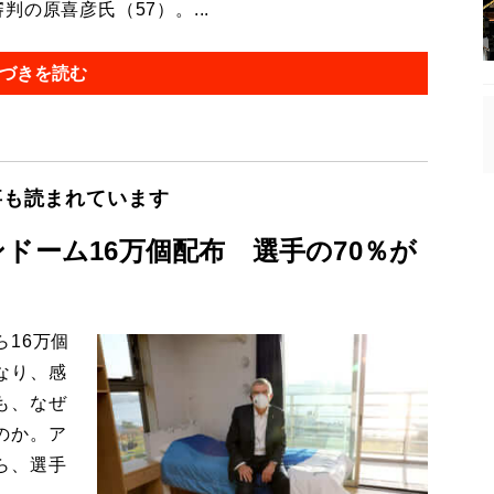
の原喜彦氏（57）。...
づきを読む
事も読まれています
ドーム16万個配布 選手の70％が
16万個
なり、感
も、なぜ
のか。ア
ら、選手