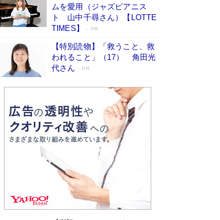
ムを愛用（ジャズピアニス
す
Book Bang
ト 山中千尋さん）【LOTTE
「『火垂るの墓』は、大嘘である」原作者が抱き
TIMES】
PR
続けた“自責の念”とは…「自己憐憫は描きたくな
い」監督が徹底的にこだわったこと（後編） #
【特別読物】「救うこと、救
戦争の記憶
Book Bang
われること」（17） 角田光
代さん
美輪明宏 晩年の回答を集めた『ほほえんで生き
PR
るための人生相談』がランクイン［エンターテイ
メントベストセラー］
Book Bang
「宇宙兄弟」最終46巻がベストセラー1位 宇宙
開発への関心を押し上げた18年の物語に幕 特装
版には「宇宙で描かれたマンガ」も収録
Book Bang
「不意に涙が出そうに…」高嶋政伸が明かし
た“13歳の娘を暴行する役”への葛藤 インティマ
シーコーディネーターに支えられたNHK『大奥』
の裏側
Book Bang