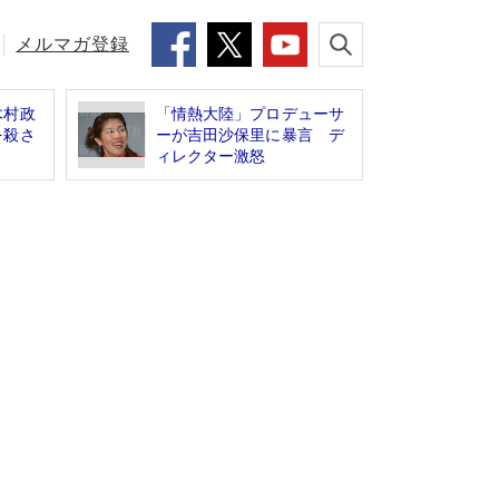
メルマガ登録
木村政
「情熱大陸」プロデューサ
を殺さ
ーが吉田沙保里に暴言 デ
ィレクター激怒