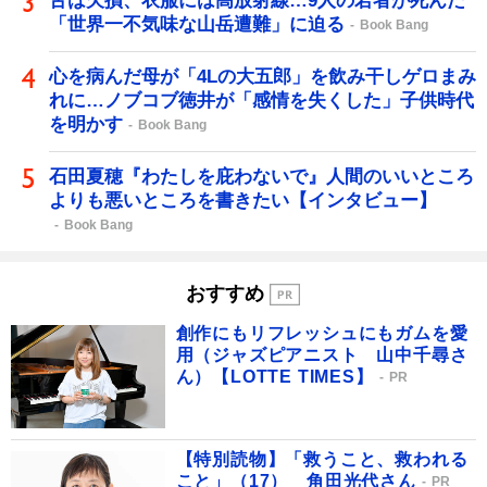
舌は欠損、衣服には高放射線…9人の若者が死んだ
「世界一不気味な山岳遭難」に迫る
Book Bang
心を病んだ母が「4Lの大五郎」を飲み干しゲロまみ
れに…ノブコブ徳井が「感情を失くした」子供時代
を明かす
Book Bang
石田夏穂『わたしを庇わないで』人間のいいところ
よりも悪いところを書きたい【インタビュー】
Book Bang
おすすめ
創作にもリフレッシュにもガムを愛
用（ジャズピアニスト 山中千尋さ
ん）【LOTTE TIMES】
PR
【特別読物】「救うこと、救われる
こと」（17） 角田光代さん
PR