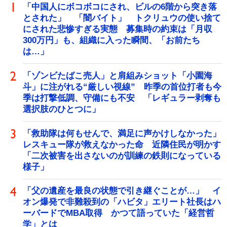
「中国人にボコボコにされ、ビルの6階から突き落
とされた」 「闇バイト」 トクリュウの使い捨て
にされた悲惨すぎる実態 募集時の約束は「月収
300万円」も、組織に入った瞬間、「お前たち
は…」
「ゾンビたばこ売人」と肩組みショット「小園海
斗」に注がれる“厳しい視線” 昨季の首位打者も今
季は打撃低調、守備にも不安 「レギュラー剥奪も
選択肢のひとつに」
「救助隊は何もせんで、満足に声かけしなかった」
レスキュー隊が救えなかった命 近隣住民が明かす
「二次被害を出さないのが訓練の鉄則になっている
様子」
「父の遺産を最良の状態で引き継ぐことが…」 イ
オン爆発で非難殺到の「ハビタ」エリート社長はハ
ーバードでMBA取得 かつて語っていた「経営哲
学」とは