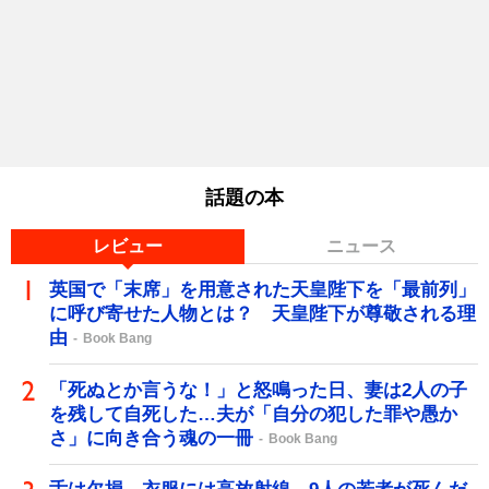
話題の本
レビュー
ニュース
英国で「末席」を用意された天皇陛下を「最前列」
に呼び寄せた人物とは？ 天皇陛下が尊敬される理
由
Book Bang
「死ぬとか言うな！」と怒鳴った日、妻は2人の子
を残して自死した…夫が「自分の犯した罪や愚か
さ」に向き合う魂の一冊
Book Bang