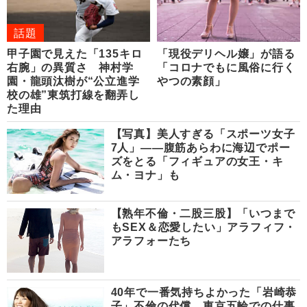
話題
甲子園で見えた「135キロ
「現役デリヘル嬢」が語る
右腕」の異質さ 神村学
「コロナでもに風俗に行く
園・龍頭汰樹が“公立進学
やつの素顔」
校の雄”東筑打線を翻弄し
た理由
【写真】美人すぎる「スポーツ女子
7人」――腹筋あらわに海辺でポー
ズをとる「フィギュアの女王・キ
ム・ヨナ」も
【熟年不倫・二股三股】「いつまで
もSEX＆恋愛したい」アラフィフ・
アラフォーたち
40年で一番気持ちよかった「岩崎恭
子」不倫の代償 東京五輪での仕事