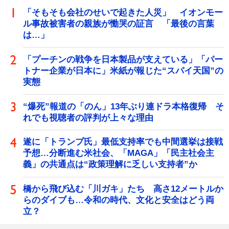
「そもそも会社のせいで起きた人災」 イオンモー
ル事故被害者の親族が慟哭の証言 「最後の言葉
は…」
「プーチンの戦争を日本製品が支えている」「パー
トナー企業が日本に」米紙が報じた“スパイ天国”の
実態
“爆死”報道の「のん」13年ぶり連ドラ本格復帰 そ
れでも視聴者の評判が上々な理由
遂に「トランプ氏」最低支持率でも中間選挙は接戦
予想…分断進む米社会、「MAGA」「民主社会主
義」の共通点は“政策理解に乏しい支持者”か
橋から飛び込む「川ガキ」たち 高さ12メートルか
らのダイブも…令和の時代、文化と安全はどう両
立？