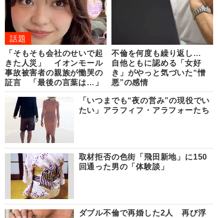
話題
「そもそも会社のせいで起
不倫を何度も繰り返し…
きた人災」 イオンモール
自他ともに認める「女好
事故被害者の親族が慟哭の
き」がやっと気づいた“憎
証言 「最後の言葉は…」
悪”の感情
「いつまでも“夜の営み”の現役でい
たい」アラフィフ・アラフォーたち
取材拒否の色街「飛田新地」に150
回通った男の「体験談」
ダブル不倫で再婚した2人 再び浮