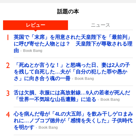
話題の本
レビュー
ニュース
英国で「末席」を用意された天皇陛下を「最前列」
に呼び寄せた人物とは？ 天皇陛下が尊敬される理
由
Book Bang
「死ぬとか言うな！」と怒鳴った日、妻は2人の子
を残して自死した…夫が「自分の犯した罪や愚か
さ」に向き合う魂の一冊
Book Bang
舌は欠損、衣服には高放射線…9人の若者が死んだ
「世界一不気味な山岳遭難」に迫る
Book Bang
心を病んだ母が「4Lの大五郎」を飲み干しゲロまみ
れに…ノブコブ徳井が「感情を失くした」子供時代
を明かす
Book Bang