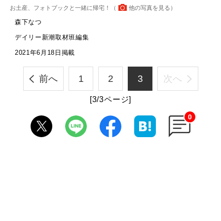
お土産、フォトブックと一緒に帰宅！（
他の写真を見る
）
森下なつ
デイリー新潮取材班編集
2021年6月18日掲載
前へ
1
2
3
次へ
[3/3ページ]
0