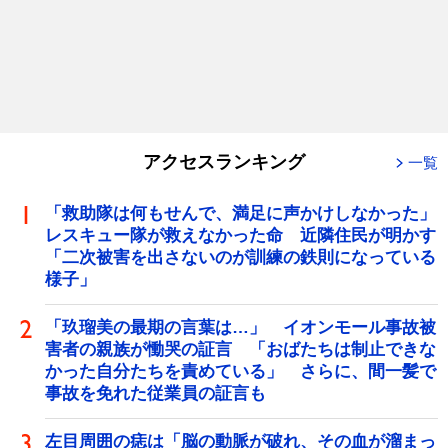
アクセスランキング
一覧
「救助隊は何もせんで、満足に声かけしなかった」
レスキュー隊が救えなかった命 近隣住民が明かす
「二次被害を出さないのが訓練の鉄則になっている
様子」
「玖瑠美の最期の言葉は…」 イオンモール事故被
害者の親族が慟哭の証言 「おばたちは制止できな
かった自分たちを責めている」 さらに、間一髪で
事故を免れた従業員の証言も
左目周囲の痣は「脳の動脈が破れ、その血が溜まっ