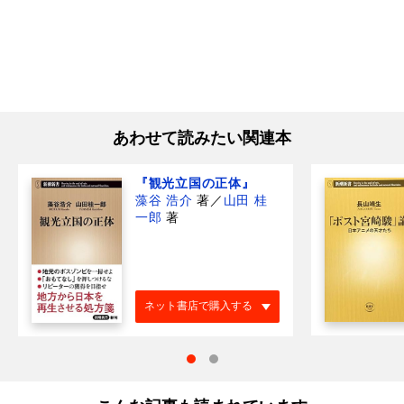
あわせて読みたい関連本
『観光立国の正体』
藻谷 浩介
著
／
山田 桂
一郎
著
ネット書店で購入する