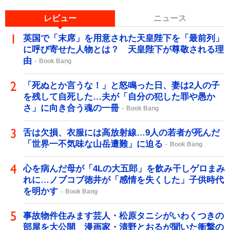
レビュー
ニュース
英国で「末席」を用意された天皇陛下を「最前列」
に呼び寄せた人物とは？ 天皇陛下が尊敬される理
由
Book Bang
「死ぬとか言うな！」と怒鳴った日、妻は2人の子
を残して自死した…夫が「自分の犯した罪や愚か
さ」に向き合う魂の一冊
Book Bang
舌は欠損、衣服には高放射線…9人の若者が死んだ
「世界一不気味な山岳遭難」に迫る
Book Bang
心を病んだ母が「4Lの大五郎」を飲み干しゲロまみ
れに…ノブコブ徳井が「感情を失くした」子供時代
を明かす
Book Bang
事故物件住みます芸人・松原タニシがいわくつきの
部屋を大公開 漫画家・清野とおるが聞いた衝撃の