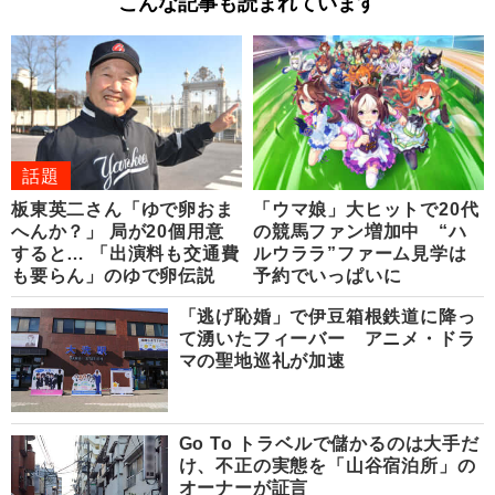
こんな記事も読まれています
話題
板東英二さん「ゆで卵おま
「ウマ娘」大ヒットで20代
へんか？」 局が20個用意
の競馬ファン増加中 “ハ
すると… 「出演料も交通費
ルウララ”ファーム見学は
も要らん」のゆで卵伝説
予約でいっぱいに
「逃げ恥婚」で伊豆箱根鉄道に降っ
て湧いたフィーバー アニメ・ドラ
マの聖地巡礼が加速
Go To トラベルで儲かるのは大手だ
け、不正の実態を「山谷宿泊所」の
オーナーが証言