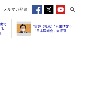
メルマガ登録
続出で
“実弾（札束）”も飛び交う
ける
「日本医師会」会長選
態