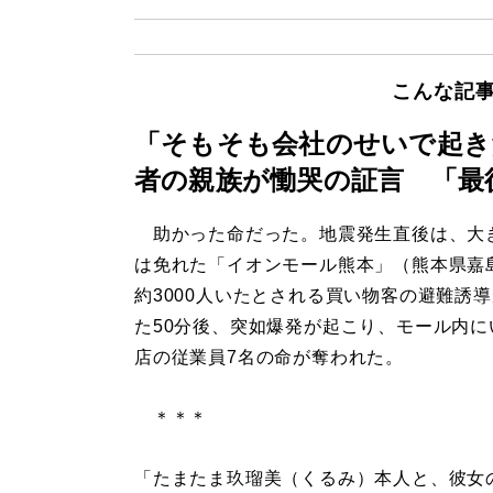
こんな記
「そもそも会社のせいで起き
者の親族が慟哭の証言 「最
助かった命だった。地震発生直後は、大
は免れた「イオンモール熊本」（熊本県嘉
約3000人いたとされる買い物客の避難誘
た50分後、突如爆発が起こり、モール内に
店の従業員7名の命が奪われた。
＊＊＊
「たまたま玖瑠美（くるみ）本人と、彼女