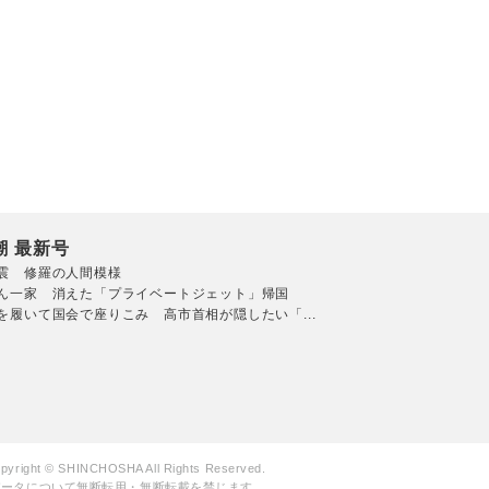
潮 最新号
震 修羅の人間模様
ん一家 消えた「プライベートジェット」帰国
を履いて国会で座りこみ 高市首相が隠したい「...
pyright © SHINCHOSHA All Rights Reserved.
データについて無断転用・無断転載を禁じます。