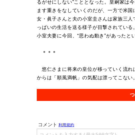
るがせにしない”こととなった。皇嗣家は
ます重きをなしていくのだが、一方で米国
女・眞子さんと夫の小室圭さんは家族三人
っぱいの生活を送る様子が目撃されている
小室夫妻に今回、“思わぬ動き”があったと
＊＊＊
悠仁さまに将来の皇位が移っていく流れは
からは「順風満帆」の気配は漂ってこない。.
つ