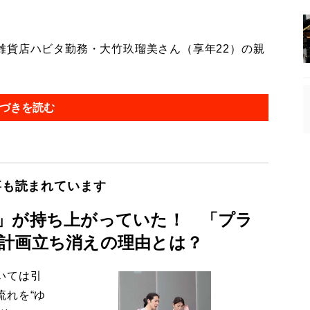
貨店ハビタ勤務・大竹玖瑠美さん（享年22）の親
づきを読む
事も読まれています
」が持ち上がっていた！ 「プラ
計画立ち消えの理由とは？
いては引
流れを“ゆ