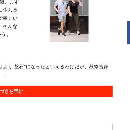
今後、ます
に住む長
で幸せい
。そんな
いう。
より“盤石”になったといえるわけだが、秋篠宮家
..
づきを読む