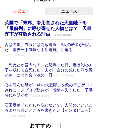
レビュー
ニュース
英国で「末席」を用意された天皇陛下を
「最前列」に呼び寄せた人物とは？ 天皇
陛下が尊敬される理由
Book Bang
舌は欠損、衣服には高放射線…9人の若者が死ん
だ「世界一不気味な山岳遭難」に迫る
Book Bang
「死ぬとか言うな！」と怒鳴った日、妻は2人の
子を残して自死した…夫が「自分の犯した罪や愚
かさ」に向き合う魂の一冊
Book Bang
心を病んだ母が「4Lの大五郎」を飲み干しゲロま
みれに…ノブコブ徳井が「感情を失くした」子供
時代を明かす
Book Bang
石田夏穂『わたしを庇わないで』人間のいいとこ
ろよりも悪いところを書きたい【インタビュー】
Book Bang
「叱って伸びるやつは、褒めたらもっと伸
おすすめ