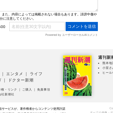
週刊新
熊本地
小室さ
ヒール
｜
エンタメ
｜
ライフ
ガ
｜
ドクター新潮
作権・リンク
｜
ご購入
｜
免責事項
会社新潮社
Co
配信サービスが、著作権者からコンテンツ使用許諾
すべての画像・