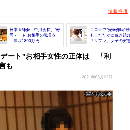
情報提供
日本医師会・中川会長、“寿
コロナで“売春難民”
司デート”お相手の職員を
もしたたかに稼ぎ続
「年収1800万円...
「リフレ」女子の実
司デート”お相手女性の正体は 「利
言も
2021年06月03日