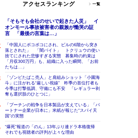
アクセスランキング
一覧
「そもそも会社のせいで起きた人災」 イ
オンモール事故被害者の親族が慟哭の証
言 「最後の言葉は…」
「中国人にボコボコにされ、ビルの6階から突き
落とされた」 「闇バイト」 トクリュウの使い
捨てにされた悲惨すぎる実態 募集時の約束は
「月収300万円」も、組織に入った瞬間、「お前
たちは…」
「ゾンビたばこ売人」と肩組みショット「小園海
斗」に注がれる“厳しい視線” 昨季の首位打者も
今季は打撃低調、守備にも不安 「レギュラー剥
奪も選択肢のひとつに」
「プーチンの戦争を日本製品が支えている」「パ
ートナー企業が日本に」米紙が報じた“スパイ天
国”の実態
“爆死”報道の「のん」13年ぶり連ドラ本格復帰
それでも視聴者の評判が上々な理由