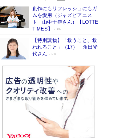
びる」俳優・高嶋政伸が家族に教わっ
創作にもリフレッシュにもガ
た“人を育てるコツ”…芸への考え方を明か
ムを愛用（ジャズピアニス
す
Book Bang
ト 山中千尋さん）【LOTTE
「『火垂るの墓』は、大嘘である」原作者が抱き
TIMES】
PR
続けた“自責の念”とは…「自己憐憫は描きたくな
い」監督が徹底的にこだわったこと（後編） #
【特別読物】「救うこと、救
戦争の記憶
Book Bang
われること」（17） 角田光
代さん
美輪明宏 晩年の回答を集めた『ほほえんで生き
PR
るための人生相談』がランクイン［エンターテイ
メントベストセラー］
Book Bang
「宇宙兄弟」最終46巻がベストセラー1位 宇宙
開発への関心を押し上げた18年の物語に幕 特装
版には「宇宙で描かれたマンガ」も収録
Book Bang
友近氏、絶賛！ 鎌倉を舞台に、孤独を抱えた
人々が新たな一歩を踏み出す連作短篇集『海のほ
とりのプラネット』試し読み
Book Bang