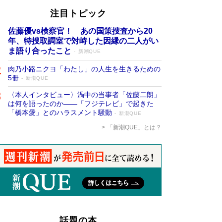
注目トピック
佐藤優vs検察官！ あの国策捜査から20
年、特捜取調室で対峙した因縁の二人がい
ま語り合ったこと
新潮QUE
肉乃小路ニクヨ「わたし」の人生を生きるための
5冊
新潮QUE
〈本人インタビュー〉渦中の当事者「佐藤二朗」
は何を語ったのか――「フジテレビ」で起きた
「橋本愛」とのハラスメント騒動
新潮QUE
「新潮QUE」とは？
話題の本