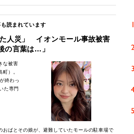
事も読まれています
た人災」 イオンモール事故被害
後の言葉は…」
きな被害
島町）。
導が終わっ
いた専門
のおばとその娘が、避難していたモールの駐車場で