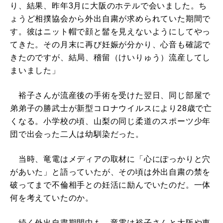
り、結果、昨年3月に大阪のホテルで会いました。ち
ょうど相撲協会から外出自粛が求められていた期間で
す。彼はニット帽で顔と髷を見えないようにしてやっ
てきた。その月末に再び妊娠が分かり、心音も確認で
きたのですが、結局、稽留（けいりゅう）流産してし
まいました」
裕子さんが流産後の手術を受けた翌日、同じ部屋で
弟弟子の勝武士が新型コロナウイルスにより28歳で亡
くなる。小学校の頃、山梨の同じ柔道のスポーツ少年
団で出会った二人は幼馴染だった。
当時、竜電はメディアの取材に「心にぽっかりと穴
があいた」と語っていたが、その頃は外出自粛の禁を
破ってまで不倫相手との妊活に励んでいたのだ。一体
何を考えていたのか。
続く外出自粛期間中も、竜電は裕子さんと大阪や東