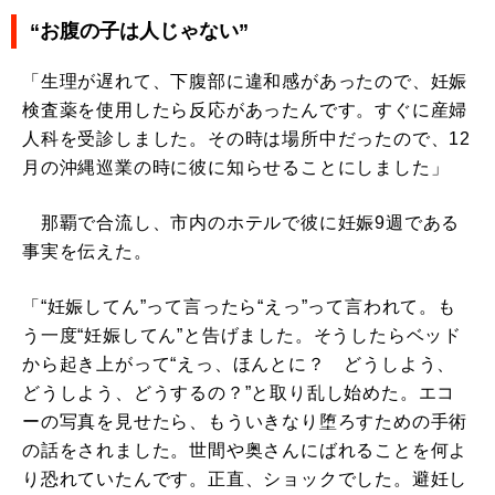
“お腹の子は人じゃない”
「生理が遅れて、下腹部に違和感があったので、妊娠
検査薬を使用したら反応があったんです。すぐに産婦
人科を受診しました。その時は場所中だったので、12
月の沖縄巡業の時に彼に知らせることにしました」
那覇で合流し、市内のホテルで彼に妊娠9週である
事実を伝えた。
「“妊娠してん”って言ったら“えっ”って言われて。も
う一度“妊娠してん”と告げました。そうしたらベッド
から起き上がって“えっ、ほんとに？ どうしよう、
どうしよう、どうするの？”と取り乱し始めた。エコ
ーの写真を見せたら、もういきなり堕ろすための手術
の話をされました。世間や奥さんにばれることを何よ
り恐れていたんです。正直、ショックでした。避妊し