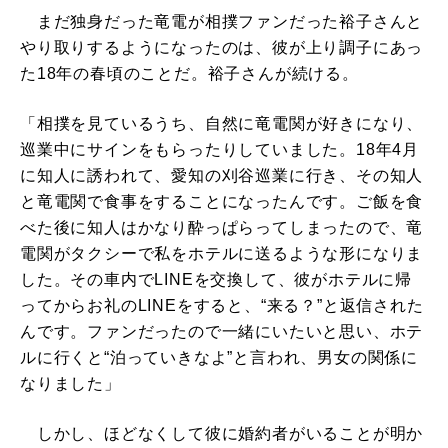
まだ独身だった竜電が相撲ファンだった裕子さんと
やり取りするようになったのは、彼が上り調子にあっ
た18年の春頃のことだ。裕子さんが続ける。
「相撲を見ているうち、自然に竜電関が好きになり、
巡業中にサインをもらったりしていました。18年4月
に知人に誘われて、愛知の刈谷巡業に行き、その知人
と竜電関で食事をすることになったんです。ご飯を食
べた後に知人はかなり酔っぱらってしまったので、竜
電関がタクシーで私をホテルに送るような形になりま
した。その車内でLINEを交換して、彼がホテルに帰
ってからお礼のLINEをすると、“来る？”と返信された
んです。ファンだったので一緒にいたいと思い、ホテ
ルに行くと“泊っていきなよ”と言われ、男女の関係に
なりました」
しかし、ほどなくして彼に婚約者がいることが明か