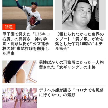
話題
甲子園で見えた「135キロ
【報じられなかった角界の
右腕」の異質さ 神村学
タブー】「貴ノ浪」が命を
園・龍頭汰樹が“公立進学
落とした午前10時の“ホテ
校の雄”東筑打線を翻弄し
ル密会”
た理由
男性ばかりの刑務所にたった一人拘
留された「女ギャング」の末路
デリヘル嬢が語る「コロナでも風俗
に行くやつ」の素顔