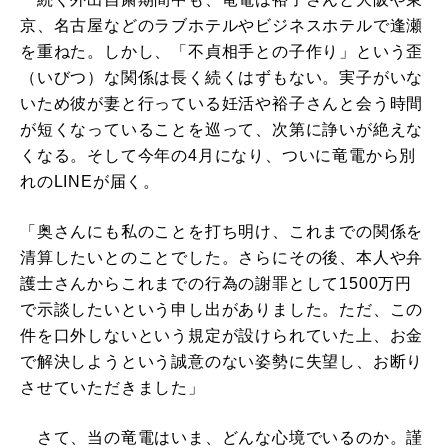
京、名古屋などのラブホテルやビジネスホテルで逢瀬
を重ねた。しかし、「不貞相手との子作り」という歪
（いびつ）な関係は長く続くはずもない。実子がいな
いため彼が妻と行っている妊活や裕子さんと会う時間
が短くなっていることを巡って、次第に諍いが絶えな
くなる。そして今年の4月になり、ついに竜電から別
れのLINEが届く。
「奥さんにも私のことを打ち明け、これまでの関係を
清算したいとのことでした。さらにその後、本人や弁
護士さんからこれまでの行為の謝罪として1500万円
で示談したいという申し出がありました。ただ、この
件を口外しないという規定が設けられていた上、お金
で解決しようという誠意のない姿勢に失望し、お断り
させていただきました」
さて、当の竜電はいま、どんな心境でいるのか。謹