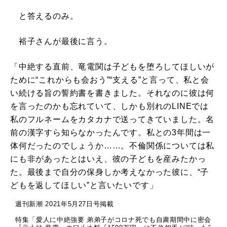
と答えるのみ。
裕子さんが最後に言う。
「中絶する直前、竜電関は子どもを堕ろしてほしいが
ために“これからも会おう”“支える”と言って、私と会
い続ける旨の誓約書を書きました。それなのに彼は何
を言ったのかも忘れていて、しかも別れのLINEでは
私のフルネームをカタカナで送ってきていました。名
前の漢字すら知らなかったんです。私との3年間は一
体何だったのでしょうか……。不倫関係については私
にも非があったとはいえ、彼の子どもを産みたかっ
た。最後まで自分の保身しか考えなかった彼に、“子
どもを返してほしい”と言いたいです」
週刊新潮 2021年5月27日号掲載
特集「愛人に中絶強要 弟弟子がコロナ死でも自粛期間中に密会