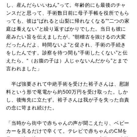
し、産んだらいいねん”って。年齢的にも最後のチャ
ンスだと思って、手術数日前に母子手帳を役所でもら
っても、彼は“ばれると山梨に帰れなくなる”“二つの家
庭は養えない”と繰り返すばかりでした。当日も彼に
産みたい旨を伝えましたが、“朝稽古を抜けるの大変
だったんだよ、時間ないよ”と促され、手術の手続き
をしたんです。診察を待つ間も“手術したくない”と伝
えたら、“（お腹の子は）人じゃないんだから”とまで
言われました」
半ば強要されて中絶手術を受けた裕子さんは、慰謝
料という形で竜電から約500万円を受け取った。しか
し、後悔先に立たず。裕子さんは我が子を失った自責
の念に苛まれ続けた。
「当時から街中で赤ちゃんの声が聞こえたり、ベビー
カーを見るだけで辛くて。テレビで赤ちゃんのCMを