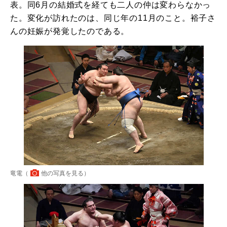
表。同6月の結婚式を経ても二人の仲は変わらなかっ
た。変化が訪れたのは、同じ年の11月のこと。裕子さ
んの妊娠が発覚したのである。
竜電（
他の写真を見る
）