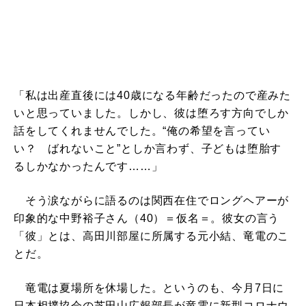
「私は出産直後には40歳になる年齢だったので産みた
いと思っていました。しかし、彼は堕ろす方向でしか
話をしてくれませんでした。“俺の希望を言ってい
い？ ばれないこと”としか言わず、子どもは堕胎す
るしかなかったんです……」
そう涙ながらに語るのは関西在住でロングヘアーが
印象的な中野裕子さん（40）＝仮名＝。彼女の言う
「彼」とは、高田川部屋に所属する元小結、竜電のこ
とだ。
竜電は夏場所を休場した。というのも、今月7日に
日本相撲協会の芝田山広報部長が竜電に新型コロナウ