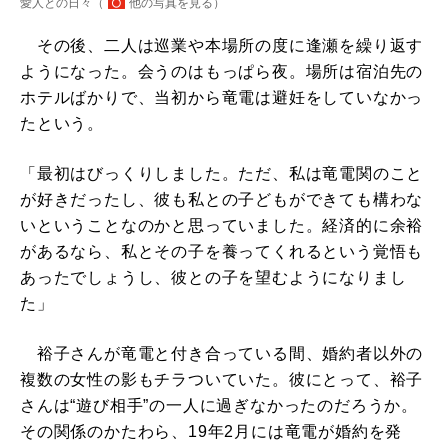
愛人との日々（
他の写真を見る
）
その後、二人は巡業や本場所の度に逢瀬を繰り返す
ようになった。会うのはもっぱら夜。場所は宿泊先の
ホテルばかりで、当初から竜電は避妊をしていなかっ
たという。
「最初はびっくりしました。ただ、私は竜電関のこと
が好きだったし、彼も私との子どもができても構わな
いということなのかと思っていました。経済的に余裕
があるなら、私とその子を養ってくれるという覚悟も
あったでしょうし、彼との子を望むようになりまし
た」
裕子さんが竜電と付き合っている間、婚約者以外の
複数の女性の影もチラついていた。彼にとって、裕子
さんは“遊び相手”の一人に過ぎなかったのだろうか。
その関係のかたわら、19年2月には竜電が婚約を発