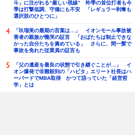
斗」に注がれる“厳しい視線” 昨季の首位打者も今
季は打撃低調、守備にも不安 「レギュラー剥奪も
選択肢のひとつに」
「玖瑠美の最期の言葉は…」 イオンモール事故被
害者の親族が慟哭の証言 「おばたちは制止できな
かった自分たちを責めている」 さらに、間一髪で
事故を免れた従業員の証言も
「父の遺産を最良の状態で引き継ぐことが…」 イ
オン爆発で非難殺到の「ハビタ」エリート社長はハ
ーバードでMBA取得 かつて語っていた「経営哲
学」とは