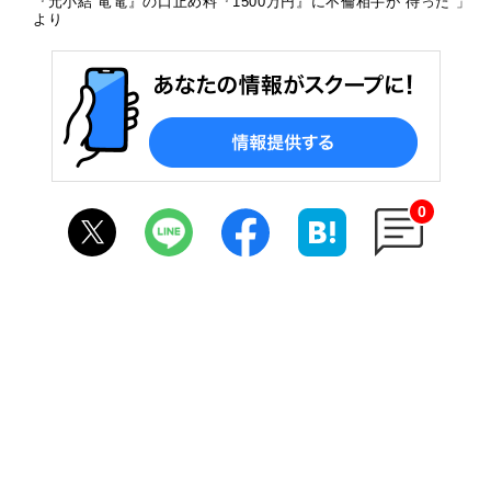
『元小結 竜電』の口止め料『1500万円』に不倫相手が“待った”」
より
0