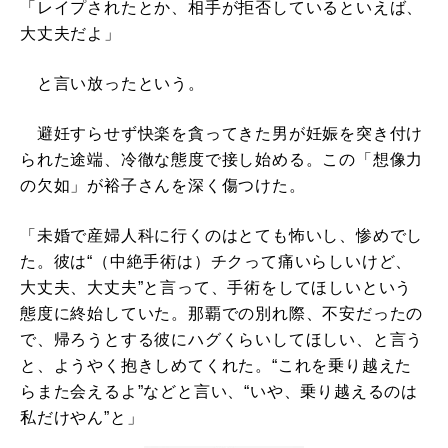
「レイプされたとか、相手が拒否しているといえば、
大丈夫だよ」
と言い放ったという。
避妊すらせず快楽を貪ってきた男が妊娠を突き付け
られた途端、冷徹な態度で接し始める。この「想像力
の欠如」が裕子さんを深く傷つけた。
「未婚で産婦人科に行くのはとても怖いし、惨めでし
た。彼は“（中絶手術は）チクって痛いらしいけど、
大丈夫、大丈夫”と言って、手術をしてほしいという
態度に終始していた。那覇での別れ際、不安だったの
で、帰ろうとする彼にハグくらいしてほしい、と言う
と、ようやく抱きしめてくれた。“これを乗り越えた
らまた会えるよ”などと言い、“いや、乗り越えるのは
私だけやん”と」