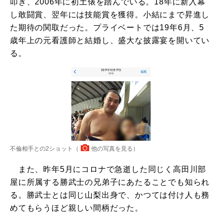
叩き、2006年に初土俵を踏んでいる。18年に新入幕
し敢闘賞、翌年には技能賞を獲得。小結にまで昇進し
た期待の関取だった。プライベートでは19年6月、5
歳年上の元看護師と結婚し、盛大な披露宴を開いてい
る。
不倫相手との2ショット（
他の写真を見る
）
また、昨年5月にコロナで急逝した同じく高田川部
屋に所属する勝武士の兄弟子にあたることでも知られ
る。勝武士とは同じ山梨出身で、かつては付け人も務
めてもらうほど親しい間柄だった。