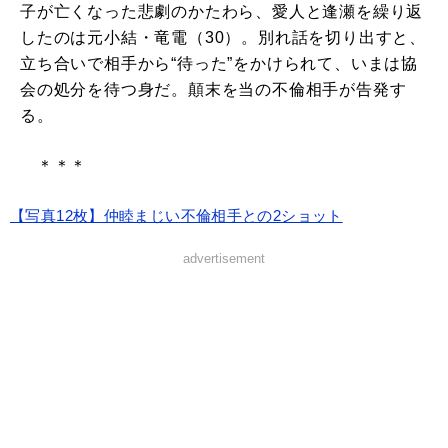
子が亡くなった悲劇のかたわら、愛人と逢瀬を繰り返
したのは元小結・竜電（30）。別れ話を切り出すと、
立ち合いで相手から“待った”をかけられて、いまは協
会の処分を待つ身だ。顛末を当の不倫相手が告発す
る。
＊＊＊
【写真12枚】仲睦まじい不倫相手との2ショット
advertisement