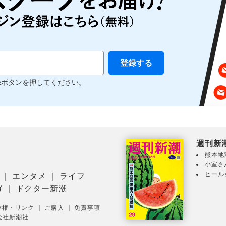
録ボタンを押してください。
週刊新
熊本地
小室さ
ヒール
｜
エンタメ
｜
ライフ
ガ
｜
ドクター新潮
作権・リンク
｜
ご購入
｜
免責事項
会社新潮社