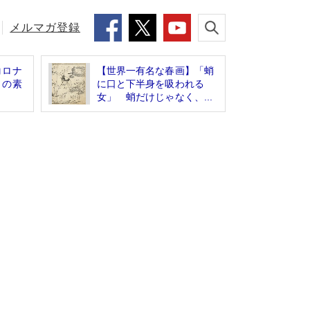
メルマガ登録
コロナ
【世界一有名な春画】「蛸
」の素
に口と下半身を吸われる
女」 蛸だけじゃなく、...