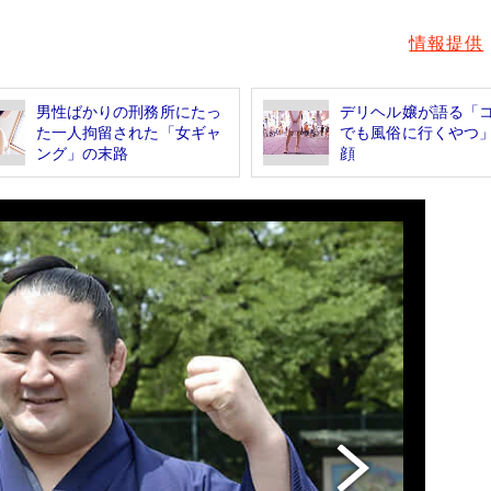
情報提供
男性ばかりの刑務所にたっ
デリヘル嬢が語る「
た一人拘留された「女ギャ
でも風俗に行くやつ
ング」の末路
顔