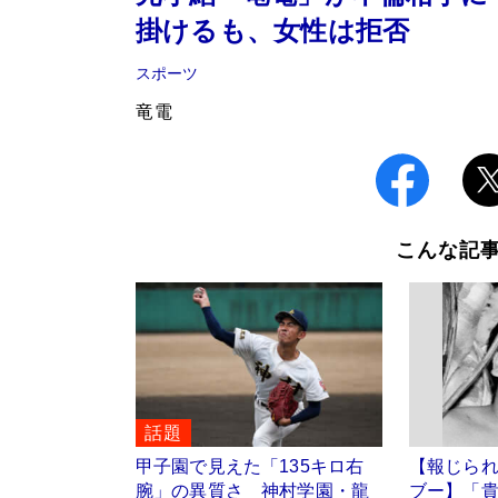
掛けるも、女性は拒否
スポーツ
竜電
こんな記
話題
甲子園で見えた「135キロ右
【報じら
腕」の異質さ 神村学園・龍
ブー】「