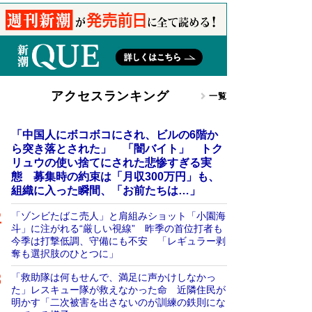
アクセスランキング
一覧
「中国人にボコボコにされ、ビルの6階か
ら突き落とされた」 「闇バイト」 トク
リュウの使い捨てにされた悲惨すぎる実
態 募集時の約束は「月収300万円」も、
組織に入った瞬間、「お前たちは…」
「ゾンビたばこ売人」と肩組みショット「小園海
斗」に注がれる“厳しい視線” 昨季の首位打者も
今季は打撃低調、守備にも不安 「レギュラー剥
奪も選択肢のひとつに」
「救助隊は何もせんで、満足に声かけしなかっ
た」レスキュー隊が救えなかった命 近隣住民が
明かす「二次被害を出さないのが訓練の鉄則にな