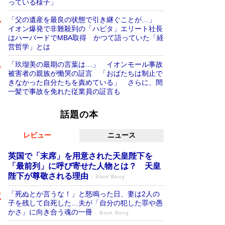
っている様子」
「父の遺産を最良の状態で引き継ぐことが…」
イオン爆発で非難殺到の「ハビタ」エリート社長
はハーバードでMBA取得 かつて語っていた「経
営哲学」とは
「玖瑠美の最期の言葉は…」 イオンモール事故
被害者の親族が慟哭の証言 「おばたちは制止で
きなかった自分たちを責めている」 さらに、間
一髪で事故を免れた従業員の証言も
話題の本
レビュー
ニュース
英国で「末席」を用意された天皇陛下を
「最前列」に呼び寄せた人物とは？ 天皇
陛下が尊敬される理由
Book Bang
「死ぬとか言うな！」と怒鳴った日、妻は2人の
子を残して自死した…夫が「自分の犯した罪や愚
かさ」に向き合う魂の一冊
Book Bang