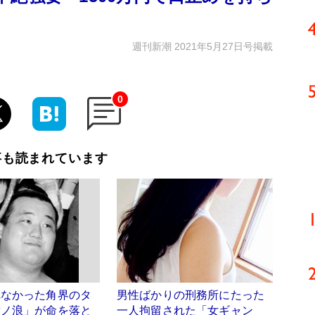
週刊新潮 2021年5月27日号掲載
0
事も読まれています
れなかった角界のタ
男性ばかりの刑務所にたった
貴ノ浪」が命を落と
一人拘留された「女ギャン