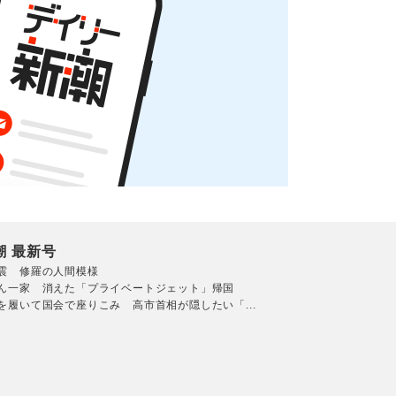
潮 最新号
震 修羅の人間模様
ん一家 消えた「プライベートジェット」帰国
を履いて国会で座りこみ 高市首相が隠したい「...