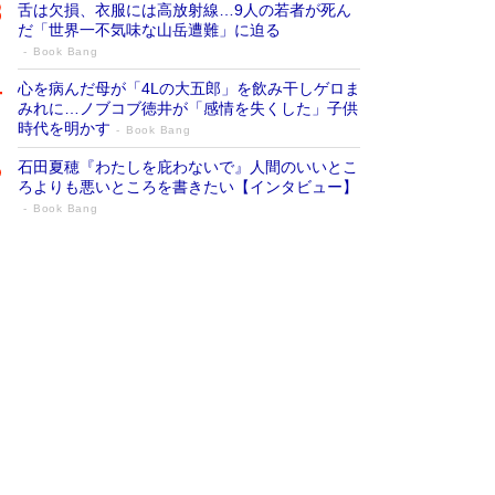
舌は欠損、衣服には高放射線…9人の若者が死ん
だ「世界一不気味な山岳遭難」に迫る
Book Bang
心を病んだ母が「4Lの大五郎」を飲み干しゲロま
みれに…ノブコブ徳井が「感情を失くした」子供
時代を明かす
Book Bang
石田夏穂『わたしを庇わないで』人間のいいとこ
ろよりも悪いところを書きたい【インタビュー】
Book Bang
73歳でも働くしかない 「老後レス時代」
に交通誘導員の独白が話題
Book Bang
「なんで？ そんな馬鹿な……」90歳になった作
家・阿刀田高さんが、ひとり暮らしの生活を明か
す
Book Bang
追悼・東野圭吾さん 週間ベストセラーランキン
グに『容疑者Xの献身』『白夜行』など代表作が
並ぶ［文庫ベストセラー］
Book Bang
和田秀樹の70代、80代向け新書がベスト3を独
占 上半期1位にも選出［新書ベストセラー］