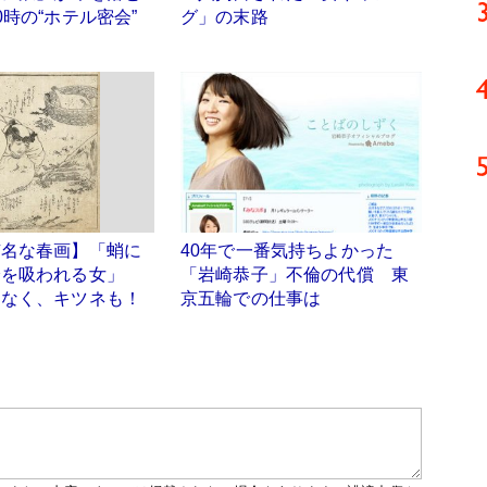
0時の“ホテル密会”
グ」の末路
有名な春画】「蛸に
40年で一番気持ちよかった
身を吸われる女」
「岩崎恭子」不倫の代償 東
ゃなく、キツネも！
京五輪での仕事は