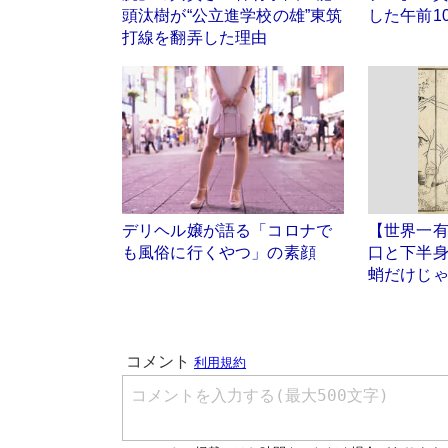
頭汰樹が“公立進学校の雄”東筑
した午前1
打線を翻弄した理由
デリヘル嬢が語る「コロナで
【世界一
も風俗に行くやつ」の素顔
口と下半
蛸だけじ