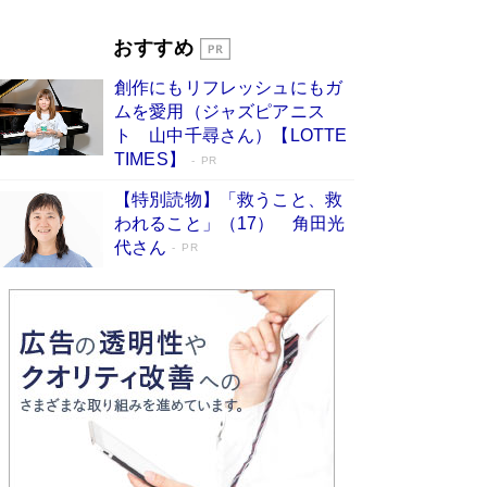
Book Bang
「『火垂るの墓』は、大嘘である」原作者が抱き
おすすめ
続けた“自責の念”とは…「自己憐憫は描きたくな
い」監督が徹底的にこだわったこと（後編） #
創作にもリフレッシュにもガ
戦争の記憶
Book Bang
ムを愛用（ジャズピアニス
ト 山中千尋さん）【LOTTE
TIMES】
PR
【特別読物】「救うこと、救
われること」（17） 角田光
代さん
PR