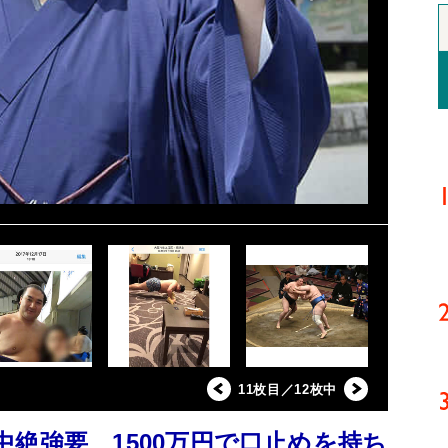
11枚目／12枚中
絶強要 1500万円で口止めを持ち