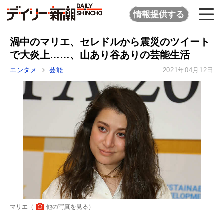
情報提供する
渦中のマリエ、セレドルから震災のツイート
で大炎上……、山あり谷ありの芸能生活
エンタメ
芸能
2021年04月12日
マリエ（
他の写真を見る
）