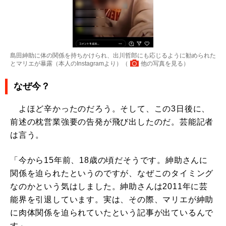
島田紳助に体の関係を持ちかけられ、出川哲郎にも応じるように勧められた
とマリエが暴露（本人のInstagramより）（
他の写真を見る
）
なぜ今？
よほど辛かったのだろう。そして、この3日後に、
前述の枕営業強要の告発が飛び出したのだ。芸能記者
は言う。
「今から15年前、18歳の頃だそうです。紳助さんに
関係を迫られたというのですが、なぜこのタイミング
なのかという気はしました。紳助さんは2011年に芸
能界を引退しています。実は、その際、マリエが紳助
に肉体関係を迫られていたという記事が出ているんで
す」