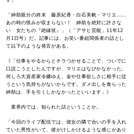
「紳助親分の終末 藤原紀香・白石美帆・マリエ……
あの時の恨みが収まらない！ 紳助を絶対に許さな
い 女たちの『絶縁状』」（「アサヒ芸能」11年12
月1日号）だ。記事には、お笑い番組関係者の話とし
て以下のような発言がある。
《「仕事をやるからとチラつかせることで、ついでに
口説こうとしたんですが、マリエはなびかなかった。
何しろ大資産家令嬢ゆえ、金や仕事欲しさに相手に従
うという気持ちがないからです。ダメ出しを食らった
紳助は、手を引くしかなかったといいます」》
業界内では、知られた話ということか。
「今回のライブ配信では、彼女の隣で合いの手を入れ
ていた男性がいて、彼がけしかけるような感じがあり