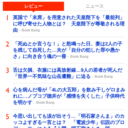
レビュー
ニュース
英国で「末席」を用意された天皇陛下を「最前列」
に呼び寄せた人物とは？ 天皇陛下が尊敬される理
由
Book Bang
「死ぬとか言うな！」と怒鳴った日、妻は2人の子
を残して自死した…夫が「自分の犯した罪や愚か
さ」に向き合う魂の一冊
Book Bang
舌は欠損、衣服には高放射線…9人の若者が死んだ
「世界一不気味な山岳遭難」に迫る
Book Bang
心を病んだ母が「4Lの大五郎」を飲み干しゲロまみ
れに…ノブコブ徳井が「感情を失くした」子供時代
を明かす
Book Bang
今思い出しても涙が出そう…「明石家さんま」のカ
ッコよすぎる一言とは？ 「電波少年」伝説のプロ