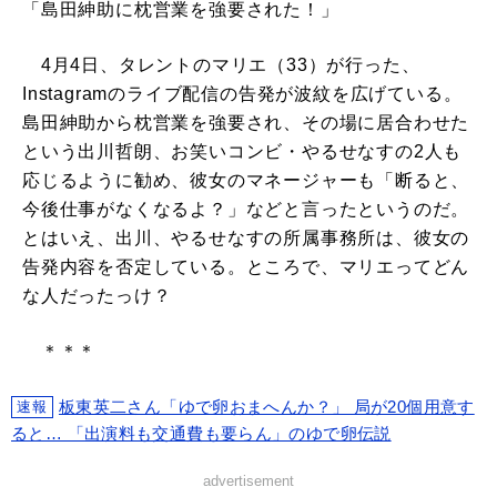
「島田紳助に枕営業を強要された！」
4月4日、タレントのマリエ（33）が行った、
Instagramのライブ配信の告発が波紋を広げている。
島田紳助から枕営業を強要され、その場に居合わせた
という出川哲朗、お笑いコンビ・やるせなすの2人も
応じるように勧め、彼女のマネージャーも「断ると、
今後仕事がなくなるよ？」などと言ったというのだ。
とはいえ、出川、やるせなすの所属事務所は、彼女の
告発内容を否定している。ところで、マリエってどん
な人だったっけ？
＊＊＊
板東英二さん「ゆで卵おまへんか？」 局が20個用意す
速報
ると… 「出演料も交通費も要らん」のゆで卵伝説
advertisement