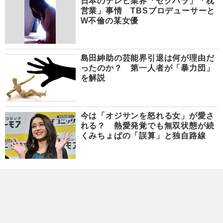
日本のテレビ業界「セクハラ」「枕
営業」事情 TBSプロデューサーと
W不倫の某女優
島田紳助の芸能界引退は何が理由だ
ったのか？ 第一人者が「暴力団」
を解説
今は「オジサンを怒れる女」が愛さ
れる？ 熱愛発覚でも無双状態が続
くみちょぱの「誤算」と独自路線