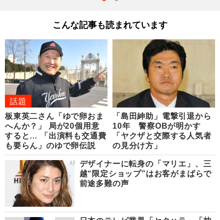
こんな記事も読まれています
話題
板東英二さん「ゆで卵おま
「島田紳助」電撃引退から
へんか？」 局が20個用意
10年 警察OBが明かす
すると… 「出演料も交通費
「ヤクザと交際する人気者
も要らん」のゆで卵伝説
の見分け方」
デザイナーに転身の「マリエ」、三
越“限定ショップ”はお客がまばらで
前途多難の声