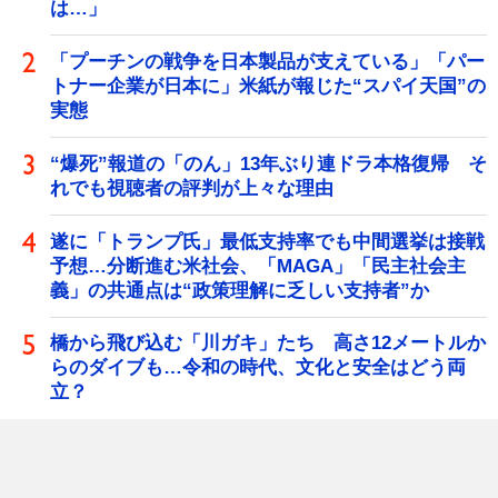
は…」
「プーチンの戦争を日本製品が支えている」「パー
トナー企業が日本に」米紙が報じた“スパイ天国”の
実態
“爆死”報道の「のん」13年ぶり連ドラ本格復帰 そ
れでも視聴者の評判が上々な理由
遂に「トランプ氏」最低支持率でも中間選挙は接戦
予想…分断進む米社会、「MAGA」「民主社会主
義」の共通点は“政策理解に乏しい支持者”か
橋から飛び込む「川ガキ」たち 高さ12メートルか
らのダイブも…令和の時代、文化と安全はどう両
立？