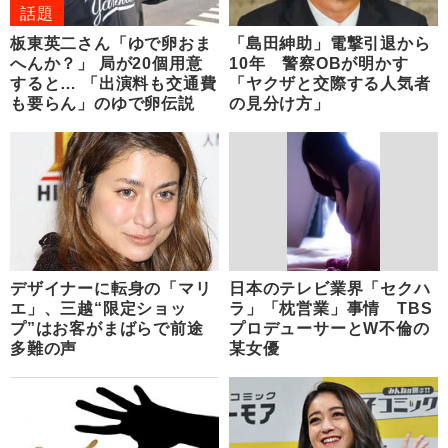
話題
板東英二さん「ゆで卵おま
「島田紳助」電撃引退から
へんか？」 局が20個用意
10年 警察OBが明かす
すると… 「出演料も交通費
「ヤクザと交際する人気者
も要らん」のゆで卵伝説
の見分け方」
デザイナーに転身の「マリ
日本のテレビ業界「セクハ
エ」、三越“限定ショッ
ラ」「枕営業」事情 TBS
プ”はお客がまばらで前途
プロデューサーとW不倫の
多難の声
某女優