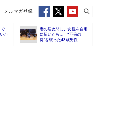
メルマガ登録
まで
妻の居ぬ間に、女性を自宅
でいた
に招いたら… “不倫の
..
掟”を破った43歳男性...