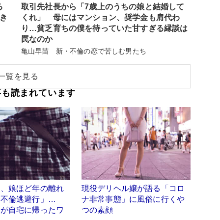
る
取引先社長から「7歳上のうちの娘と結婚して
巻き
くれ」 母にはマンション、奨学金も肩代わ
り…貧乏育ちの僕を待っていた甘すぎる縁談は
罠なのか
亀山早苗 新・不倫の恋で苦しむ男たち
一覧を見る
事も読まれています
て、娘ほど年の離れ
現役デリヘル嬢が語る「コロ
「不倫逃避行」…
ナ非常事態」に風俗に行くや
彼が自宅に帰ったワ
つの素顔