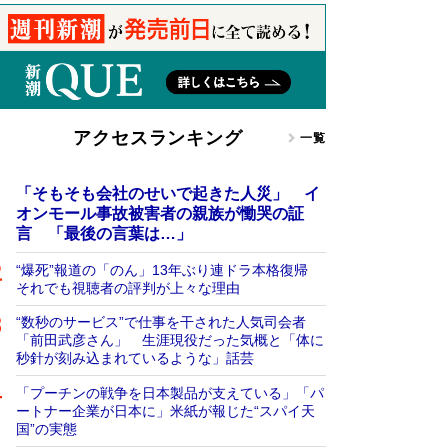
アクセスランキング
一覧
「そもそも会社のせいで起きた人災」 イ
オンモール事故被害者の親族が慟哭の証
言 「最後の言葉は…」
“爆死”報道の「のん」13年ぶり連ドラ本格復帰
それでも視聴者の評判が上々な理由
“数秒のサービス”で仕事を干された人気司会者
「前田武彦さん」 生涯現役だった気概と「体に
秒針が刻み込まれているような」話芸
「プーチンの戦争を日本製品が支えている」「パ
ートナー企業が日本に」米紙が報じた“スパイ天
国”の実態