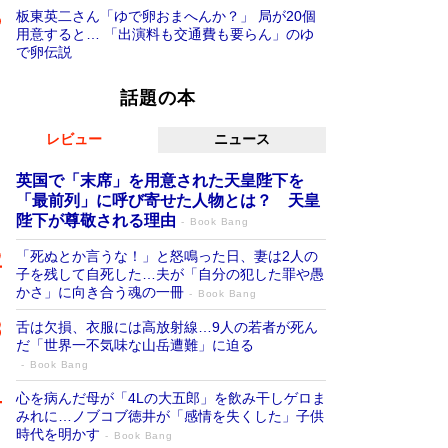
板東英二さん「ゆで卵おまへんか？」 局が20個
用意すると… 「出演料も交通費も要らん」のゆ
で卵伝説
話題の本
レビュー
ニュース
英国で「末席」を用意された天皇陛下を
「最前列」に呼び寄せた人物とは？ 天皇
陛下が尊敬される理由
Book Bang
「死ぬとか言うな！」と怒鳴った日、妻は2人の
子を残して自死した…夫が「自分の犯した罪や愚
かさ」に向き合う魂の一冊
Book Bang
舌は欠損、衣服には高放射線…9人の若者が死ん
だ「世界一不気味な山岳遭難」に迫る
Book Bang
心を病んだ母が「4Lの大五郎」を飲み干しゲロま
みれに…ノブコブ徳井が「感情を失くした」子供
時代を明かす
Book Bang