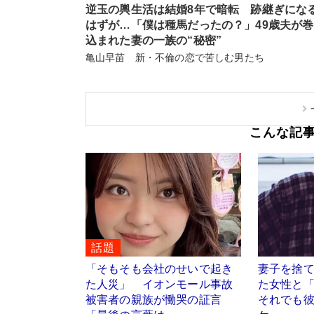
逆玉の輿生活は結婚8年で暗転 跡継ぎにな
はずが…「僕は種馬だったの？」49歳夫が
込まれた妻の一族の“秘密”
亀山早苗 新・不倫の恋で苦しむ男たち
こんな記
話題
「そもそも会社のせいで起き
妻子を捨
た人災」 イオンモール事故
た女性と
被害者の親族が慟哭の証言
それでも