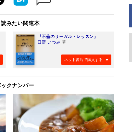
て読みたい関連本
『不倫のリーガル・レッスン』
日野 いつみ
著
ネット書店で購入する
バックナンバー