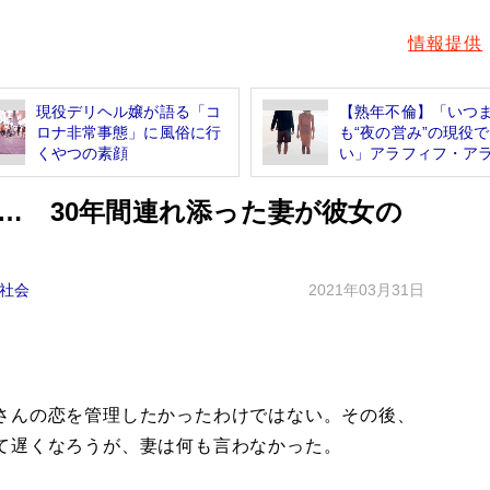
情報提供
現役デリヘル嬢が語る「コ
【熟年不倫】「いつ
ロナ非常事態」に風俗に行
も“夜の営み”の現役
くやつの素顔
い」アラフィフ・アラ.
… 30年間連れ添った妻が彼女の
社会
2021年03月31日
さんの恋を管理したかったわけではない。その後、
て遅くなろうが、妻は何も言わなかった。