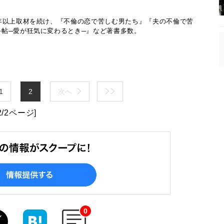
年以上取材を続け、『不倫の恋で苦しむ男たち』『夫の不倫で苦
帖─愛が狂気に変わるとき─』など著書多数。
1
2
次へ
2/2ページ]
0