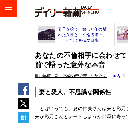
妻子を捨て、娘ほど年の離
れた女性と「不倫逃避行」
… それでも彼が自宅...
あなたの不倫相手に会わせて
前で語った意外な本音
亀山早苗 新・不倫の恋で苦しむ男たち
国内
妻と愛人、不思議な関係性
とはいっても、妻の由美さんは夫と彩乃
夫が彩乃さんとデートしようが部屋に寄っ