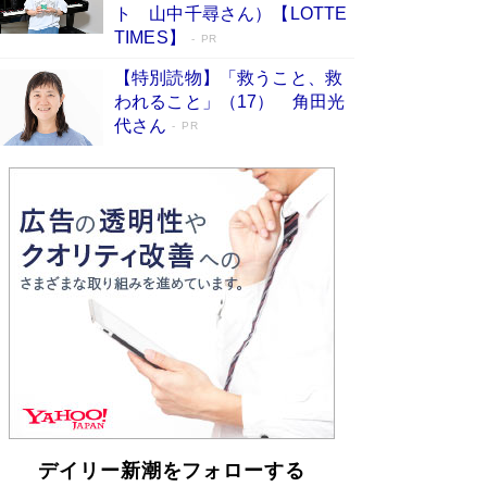
らも文庫化 映画化された直木賞受賞作もランク
ト 山中千尋さん）【LOTTE
イン［文庫ベストセラー］
Book Bang
TIMES】
PR
【特別読物】「救うこと、救
われること」（17） 角田光
代さん
PR
デイリー新潮をフォローする