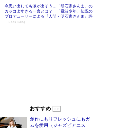
今思い出しても涙が出そう…「明石家さんま」の
カッコよすぎる一言とは？ 「電波少年」伝説の
プロデューサーによる『人間・明石家さんま』評
Book Bang
「宇宙兄弟」最終46巻がベストセラー1
位 宇宙開発への関心を押し上げた18年の
物語に幕 特装版には「宇宙で描かれたマ
ンガ」も収録
Book Bang
美輪明宏 晩年の回答を集めた『ほほえんで生き
るための人生相談』がランクイン［エンターテイ
メントベストセラー］
Book Bang
「『火垂るの墓』は、大嘘である」原作者が抱き
続けた“自責の念”とは…「自己憐憫は描きたくな
い」監督が徹底的にこだわったこと（後編） #
戦争の記憶
Book Bang
「叱って伸びるやつは、褒めたらもっと伸びる」
おすすめ
俳優・高嶋政伸が家族に教わった“人を育てるコ
ツ”…芸への考え方を明かす
Book Bang
創作にもリフレッシュにもガ
東野圭吾、伊坂幸太郎の人気シリーズ最新作どち
ムを愛用（ジャズピアニス