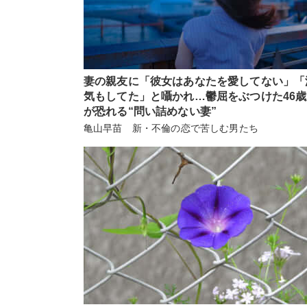
妻の親友に「彼女はあなたを愛してない」「
気もしてた」と囁かれ…鬱屈をぶつけた46
が恐れる“問い詰めない妻”
亀山早苗 新・不倫の恋で苦しむ男たち