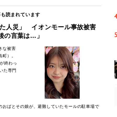
事も読まれています
た人災」 イオンモール事故被害
後の言葉は…」
きな被害
島町）。
導が終わっ
いた専門
のおばとその娘が、避難していたモールの駐車場で