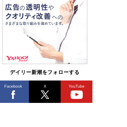
す
Book Bang
和田秀樹の70代、80代向け新書がベスト3を独
占 上半期1位にも選出［新書ベストセラー］
Book Bang
デイリー新潮をフォローする
Facebook
X
YouTube