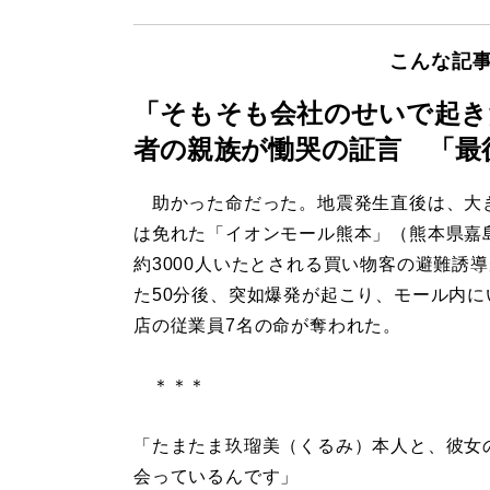
こんな記
「そもそも会社のせいで起き
者の親族が慟哭の証言 「最
助かった命だった。地震発生直後は、大
は免れた「イオンモール熊本」（熊本県嘉
約3000人いたとされる買い物客の避難誘
た50分後、突如爆発が起こり、モール内に
店の従業員7名の命が奪われた。
＊＊＊
「たまたま玖瑠美（くるみ）本人と、彼女
会っているんです」