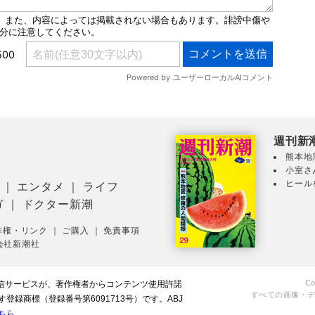
週刊新
熊本地
小室さ
ヒール
｜
エンタメ
｜
ライフ
ガ
｜
ドクター新潮
作権・リンク
｜
ご購入
｜
免責事項
会社新潮社
Co
配信サービスが、著作権者からコンテンツ使用許諾
すべての画像・
録商標（登録番号第6091713号）です。ABJ
ちら