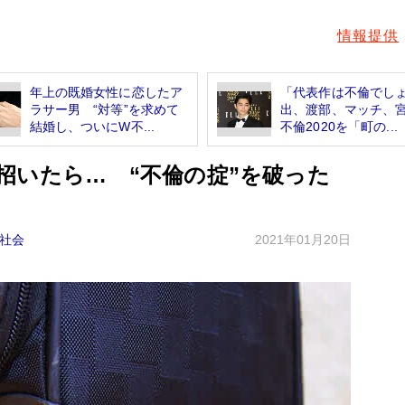
情報提供
年上の既婚女性に恋したア
「代表作は不倫でし
ラサー男 “対等”を求めて
出、渡部、マッチ、
結婚し、ついにW不...
不倫2020を「町の...
招いたら… “不倫の掟”を破った
社会
2021年01月20日