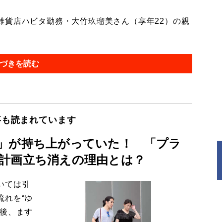
貨店ハビタ勤務・大竹玖瑠美さん（享年22）の親
づきを読む
事も読まれています
」が持ち上がっていた！ 「プラ
計画立ち消えの理由とは？
いては引
流れを“ゆ
今後、ます