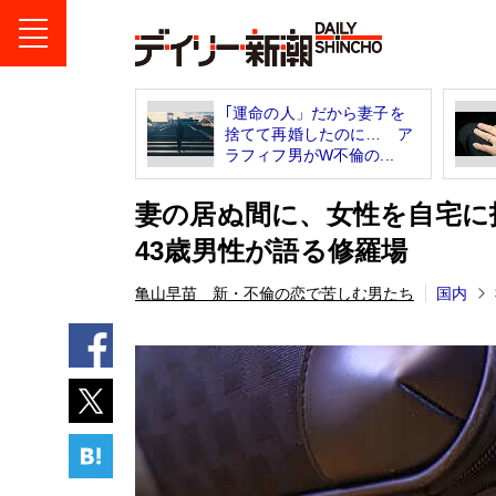
｢運命の人」だから妻子を
捨てて再婚したのに… ア
ラフィフ男がW不倫の...
妻の居ぬ間に、女性を自宅に
43歳男性が語る修羅場
亀山早苗 新・不倫の恋で苦しむ男たち
国内