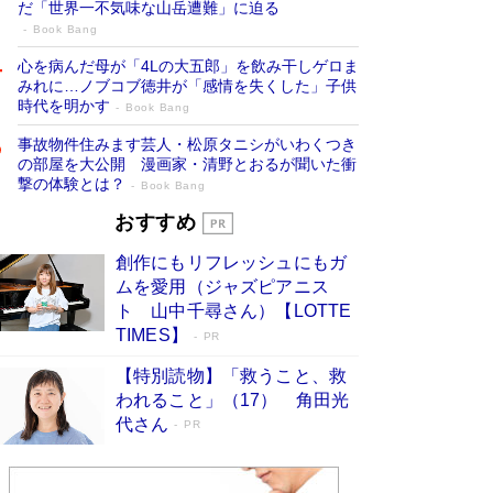
だ「世界一不気味な山岳遭難」に迫る
Book Bang
心を病んだ母が「4Lの大五郎」を飲み干しゲロま
みれに…ノブコブ徳井が「感情を失くした」子供
時代を明かす
Book Bang
事故物件住みます芸人・松原タニシがいわくつき
の部屋を大公開 漫画家・清野とおるが聞いた衝
撃の体験とは？
Book Bang
追悼・東野圭吾さん 週間ベストセラーラ
おすすめ
ンキングに『容疑者Xの献身』『白夜行』
創作にもリフレッシュにもガ
など代表作が並ぶ［文庫ベストセラー］
ムを愛用（ジャズピアニス
Book Bang
ト 山中千尋さん）【LOTTE
73歳でも働くしかない 「老後レス時代」に交通
TIMES】
PR
誘導員の独白が話題
Book Bang
【特別読物】「救うこと、救
竹内由恵の前に現れた「テレビ観ないんだよね
われること」（17） 角田光
ぇ」という男性…夫を選んでテレ朝退社したワケ
代さん
PR
Book Bang
「なんで？ そんな馬鹿な……」90歳になった作
家・阿刀田高さんが、ひとり暮らしの生活を明か