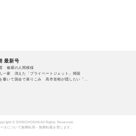
潮 最新号
震 修羅の人間模様
ん一家 消えた「プライベートジェット」帰国
を履いて国会で座りこみ 高市首相が隠したい「...
pyright © SHINCHOSHA All Rights Reserved.
データについて無断転用・無断転載を禁じます。