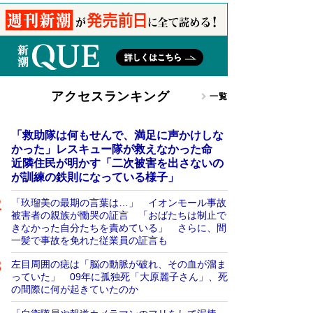
アクセスランキング
一覧
「救助隊は何もせんで、満足に声かけしな
かった」レスキュー隊が救えなかった命
近隣住民が明かす「二次被害を出さないの
が訓練の鉄則になっている様子」
「玖瑠美の最期の言葉は…」 イオンモール事故
被害者の親族が慟哭の証言 「おばたちは制止で
きなかった自分たちを責めている」 さらに、間
一髪で事故を免れた従業員の証言も
左目周囲の痣は「脳の動脈が破れ、その血が溜ま
っていた」 09年に孤独死「大原麗子さん」、死
の間際に何が起きていたのか