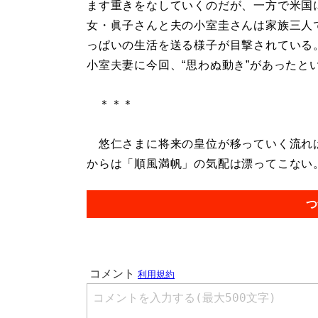
ます重きをなしていくのだが、一方で米国
女・眞子さんと夫の小室圭さんは家族三人
っぱいの生活を送る様子が目撃されている
小室夫妻に今回、“思わぬ動き”があったと
＊＊＊
悠仁さまに将来の皇位が移っていく流れは
からは「順風満帆」の気配は漂ってこない。.
つ