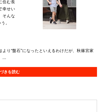
に住む長
で幸せい
。そんな
いう。
より“盤石”になったといえるわけだが、秋篠宮家
..
づきを読む