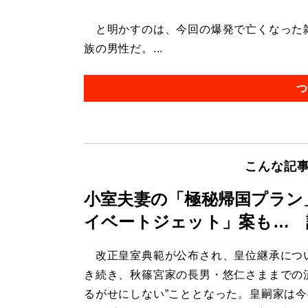
と明かすのは、今回の爆発で亡くなった雑
族の男性だ。...
つ
こんな記
小室夫妻の「極秘帰国プラン
イベートジェット」案も… 
改正皇室典範が公布され、皇位継承につ
き続き、秋篠宮家の長男・悠仁さままでの
るがせにしない”こととなった。皇嗣家は