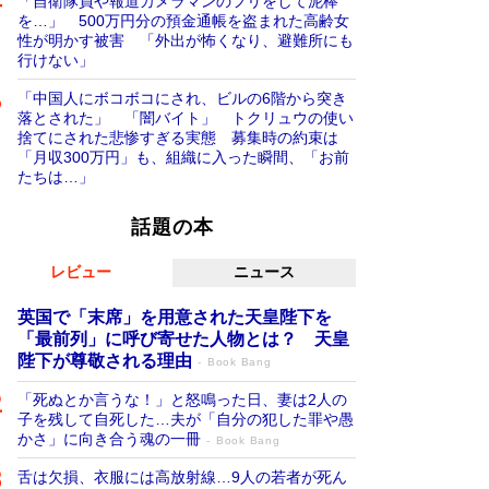
「自衛隊員や報道カメラマンのフリをして泥棒
を…」 500万円分の預金通帳を盗まれた高齢女
性が明かす被害 「外出が怖くなり、避難所にも
行けない」
「中国人にボコボコにされ、ビルの6階から突き
落とされた」 「闇バイト」 トクリュウの使い
捨てにされた悲惨すぎる実態 募集時の約束は
「月収300万円」も、組織に入った瞬間、「お前
たちは…」
話題の本
レビュー
ニュース
英国で「末席」を用意された天皇陛下を
「最前列」に呼び寄せた人物とは？ 天皇
陛下が尊敬される理由
Book Bang
「死ぬとか言うな！」と怒鳴った日、妻は2人の
子を残して自死した…夫が「自分の犯した罪や愚
かさ」に向き合う魂の一冊
Book Bang
舌は欠損、衣服には高放射線…9人の若者が死ん