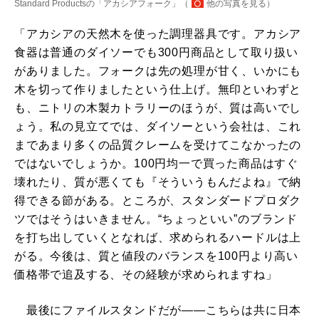
Standard Productsの「アカシアフォーク」（
他の写真を見る
）
「アカシアの天然木を使った調理器具です。アカシア
食器は普通のダイソーでも300円商品として取り扱い
がありました。フォークは先の処理が甘く、いかにも
木を切って作りましたという仕上げ。無印といわずと
も、ニトリの木製カトラリーのほうが、質は高いでし
ょう。私の見立てでは、ダイソーという会社は、これ
まであまり多くの品質クレームを受けてこなかったの
ではないでしょうか。100円均一で買った商品はすぐ
壊れたり、質が悪くても『そういうもんだよね』で納
得できる節がある。ところが、スタンダードプロダク
ツではそうはいきません。“ちょっといい”のブランド
を打ち出していくとなれば、求められるハードルは上
がる。今後は、質と値段のバランスを100円より高い
価格帯で追及する、その経験が求められますね」
最後にファイルスタンドだが――こちらは共に日本