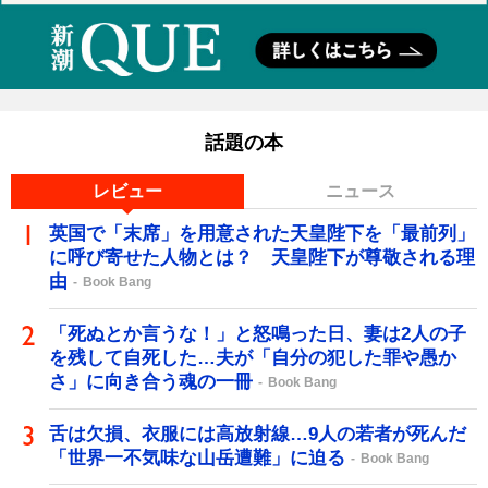
話題の本
レビュー
ニュース
英国で「末席」を用意された天皇陛下を「最前列」
に呼び寄せた人物とは？ 天皇陛下が尊敬される理
由
Book Bang
「死ぬとか言うな！」と怒鳴った日、妻は2人の子
を残して自死した…夫が「自分の犯した罪や愚か
さ」に向き合う魂の一冊
Book Bang
舌は欠損、衣服には高放射線…9人の若者が死んだ
「世界一不気味な山岳遭難」に迫る
Book Bang