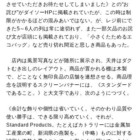
させていただきお待たせしてしまいました》との“お
詫び”がダイソーHPに掲載されていたが、この時は制
限がかかるほどの混みあいではない。が、レジ前にで
きた5～6人の列は常に途切れず、また一部欠品のお詫
び文が店頭にも掲載されており、「小さくたためるエ
コバッグ」など売り切れ間近と思しき商品もあった。
店内は風景写真などが随所に展示され、天井はダク
トむき出しのレイアウト。商品が置かれる棚は木製
で、どことなく無印良品の店舗を連想させる。商品理
念を説明するスクリーンバナーには、《スタンダード
であること。》と大文字であり、次のようにつづく。
《余計な飾りや個性は省いていく。そのかわり品質や
使い勝手は、できる限り高めていく。それが、
Standard Products。たとえばカトラリーには金属加
工産業の町、新潟県の燕製を。（中略）ものに対する