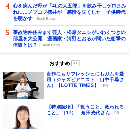
心を病んだ母が「4Lの大五郎」を飲み干しゲロまみ
れに…ノブコブ徳井が「感情を失くした」子供時代
を明かす
Book Bang
事故物件住みます芸人・松原タニシがいわくつきの
部屋を大公開 漫画家・清野とおるが聞いた衝撃の
体験とは？
Book Bang
おすすめ
創作にもリフレッシュにもガムを愛
用（ジャズピアニスト 山中千尋さ
ん）【LOTTE TIMES】
PR
【特別読物】「救うこと、救われる
こと」（17） 角田光代さん
PR