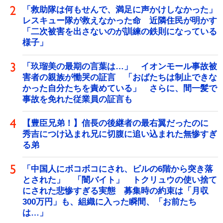
「救助隊は何もせんで、満足に声かけしなかった」
レスキュー隊が救えなかった命 近隣住民が明かす
「二次被害を出さないのが訓練の鉄則になっている
様子」
「玖瑠美の最期の言葉は…」 イオンモール事故被
害者の親族が慟哭の証言 「おばたちは制止できな
かった自分たちを責めている」 さらに、間一髪で
事故を免れた従業員の証言も
【豊臣兄弟！】信長の後継者の最右翼だったのに
秀吉につけ込まれ兄に切腹に追い込まれた無惨すぎ
る弟
「中国人にボコボコにされ、ビルの6階から突き落
とされた」 「闇バイト」 トクリュウの使い捨て
にされた悲惨すぎる実態 募集時の約束は「月収
300万円」も、組織に入った瞬間、「お前たち
は…」