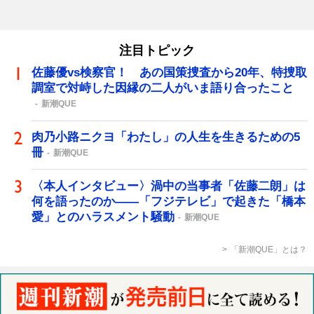
注目トピック
佐藤優vs検察官！ あの国策捜査から20年、特捜取
調室で対峙した因縁の二人がいま語り合ったこと
新潮QUE
肉乃小路ニクヨ「わたし」の人生を生きるための5
冊
新潮QUE
〈本人インタビュー〉渦中の当事者「佐藤二朗」は
何を語ったのか――「フジテレビ」で起きた「橋本
愛」とのハラスメント騒動
新潮QUE
「新潮QUE」とは？