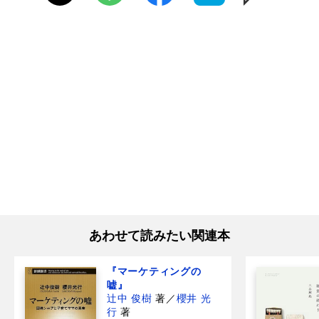
あわせて読みたい関連本
『マーケティングの
嘘』
辻中 俊樹
著
／
櫻井 光
行
著