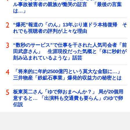
ル事故被害者の親族が慟哭の証言 「最後の言葉
は…」
“爆死”報道の「のん」13年ぶり連ドラ本格復帰 そ
れでも視聴者の評判が上々な理由
“数秒のサービス”で仕事を干された人気司会者「前
田武彦さん」 生涯現役だった気概と「体に秒針が
刻み込まれているような」話芸
「将来的に年約2500億円という莫大な金額に…」
三井物産「鉄鉱石事業」爆発的収益力の秘密とは
板東英二さん「ゆで卵おまへんか？」 局が20個用
意すると… 「出演料も交通費も要らん」のゆで卵
伝説