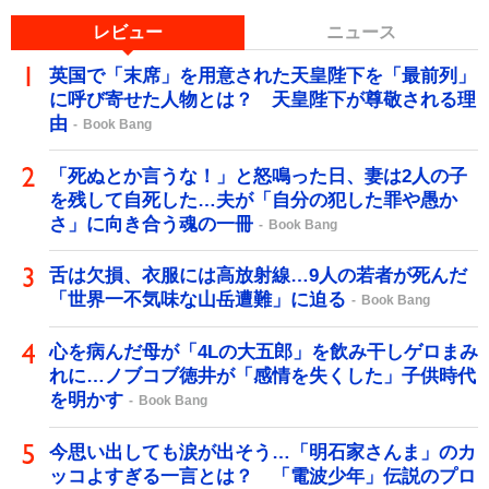
レビュー
ニュース
英国で「末席」を用意された天皇陛下を「最前列」
に呼び寄せた人物とは？ 天皇陛下が尊敬される理
由
Book Bang
「死ぬとか言うな！」と怒鳴った日、妻は2人の子
を残して自死した…夫が「自分の犯した罪や愚か
さ」に向き合う魂の一冊
Book Bang
舌は欠損、衣服には高放射線…9人の若者が死んだ
「世界一不気味な山岳遭難」に迫る
Book Bang
心を病んだ母が「4Lの大五郎」を飲み干しゲロまみ
れに…ノブコブ徳井が「感情を失くした」子供時代
を明かす
Book Bang
今思い出しても涙が出そう…「明石家さんま」のカ
ッコよすぎる一言とは？ 「電波少年」伝説のプロ