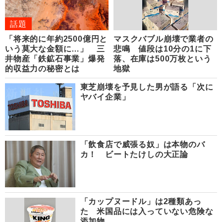
話題
「将来的に年約2500億円と
マスクバブル崩壊で業者の
いう莫大な金額に…」 三
悲鳴 値段は10分の1に下
井物産「鉄鉱石事業」爆発
落、在庫は500万枚という
的収益力の秘密とは
地獄
東芝崩壊を予見した男が語る「次に
ヤバイ企業」
「飲食店で威張る奴」は本物のバ
カ！ ビートたけしの大正論
「カップヌードル」は2種類あっ
た 米国品には入っていない危険な
添加物