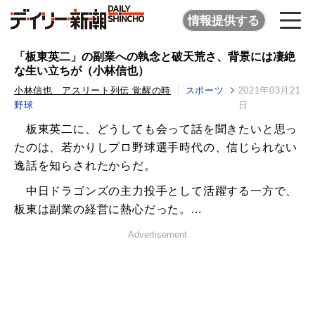
情報提供する
「板東英二」の副業への執念と破天荒さ、背景には凄絶
な生い立ちが（小林信也）
小林信也 アスリート列伝 覚醒の時
スポーツ
2021年03月21
野球
日
板東英二に、どうしても会って話を聞きたいと思っ
たのは、若かりしプロ野球選手時代の、信じられない
逸話を知らされたからだ。
中日ドラゴンズの主力投手として活躍する一方で、
板東は副業の経営に熱心だった。...
Advertisement