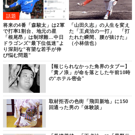
話題
将来の4番「森駿太」は2軍
「山田久志」の人生を変え
で打率1割台、地元の星
た「王貞治の一打」 「打
「根尾昂」は制球難…中日
たれた瞬間、腰が抜けた」
ドラゴンズ“最下位低迷”よ
（小林信也）
り深刻な“有望な若手が伸
び悩む問題”
【報じられなかった角界のタブー】
「貴ノ浪」が命を落とした午前10時
の“ホテル密会”
取材拒否の色街「飛田新地」に150
回通った男の「体験談」