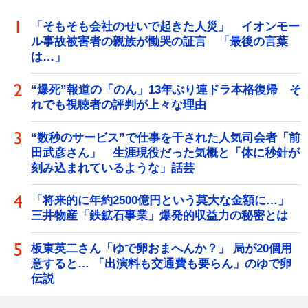
「そもそも会社のせいで起きた人災」 イオンモー
ル事故被害者の親族が慟哭の証言 「最後の言葉
は…」
“爆死”報道の「のん」13年ぶり連ドラ本格復帰 そ
れでも視聴者の評判が上々な理由
“数秒のサービス”で仕事を干された人気司会者「前
田武彦さん」 生涯現役だった気概と「体に秒針が
刻み込まれているような」話芸
「将来的に年約2500億円という莫大な金額に…」
三井物産「鉄鉱石事業」爆発的収益力の秘密とは
板東英二さん「ゆで卵おまへんか？」 局が20個用
意すると… 「出演料も交通費も要らん」のゆで卵
伝説