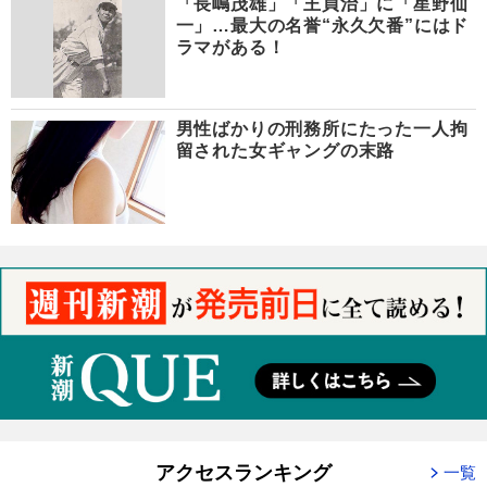
「長嶋茂雄」「王貞治」に「星野仙
一」…最大の名誉“永久欠番”にはド
ラマがある！
男性ばかりの刑務所にたった一人拘
留された女ギャングの末路
アクセスランキング
一覧