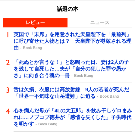
話題の本
レビュー
ニュース
英国で「末席」を用意された天皇陛下を「最前列」
に呼び寄せた人物とは？ 天皇陛下が尊敬される理
由
Book Bang
「死ぬとか言うな！」と怒鳴った日、妻は2人の子
を残して自死した…夫が「自分の犯した罪や愚か
さ」に向き合う魂の一冊
Book Bang
舌は欠損、衣服には高放射線…9人の若者が死んだ
「世界一不気味な山岳遭難」に迫る
Book Bang
心を病んだ母が「4Lの大五郎」を飲み干しゲロまみ
れに…ノブコブ徳井が「感情を失くした」子供時代
を明かす
Book Bang