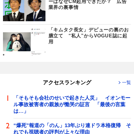
ーはなぜCM起用できたか？ 広告
業界の裏事情
「キムタク長女」デビューの裏のお
膳立て “私人”からVOGUE誌に起
用
アクセスランキング
一覧
「そもそも会社のせいで起きた人災」 イオンモー
ル事故被害者の親族が慟哭の証言 「最後の言葉
は…」
“爆死”報道の「のん」13年ぶり連ドラ本格復帰 そ
れでも視聴者の評判が上々な理由