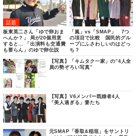
話題
板東英二さん「ゆで卵おま
「嵐」vs「SMAP」 7つ
へんか？」 局が20個用意
の項目で比較 国民的グル
すると… 「出演料も交通費
ープにふさわしいのはどっ
も要らん」のゆで卵伝説
ち？
【写真】「キムタク一家」の“4人全
員の勢ぞろい写真”
【写真】V6メンバー既婚者4人
「美人過ぎる」妻たち
元SMAP「香取&稲垣」をサントリ