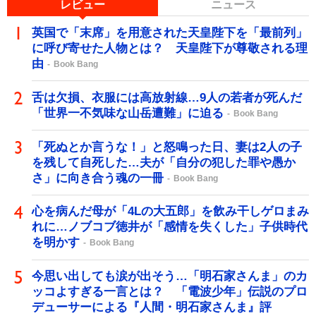
レビュー
ニュース
英国で「末席」を用意された天皇陛下を「最前列」
に呼び寄せた人物とは？ 天皇陛下が尊敬される理
由
Book Bang
舌は欠損、衣服には高放射線…9人の若者が死んだ
「世界一不気味な山岳遭難」に迫る
Book Bang
「死ぬとか言うな！」と怒鳴った日、妻は2人の子
を残して自死した…夫が「自分の犯した罪や愚か
さ」に向き合う魂の一冊
Book Bang
心を病んだ母が「4Lの大五郎」を飲み干しゲロまみ
れに…ノブコブ徳井が「感情を失くした」子供時代
を明かす
Book Bang
今思い出しても涙が出そう…「明石家さんま」のカ
ッコよすぎる一言とは？ 「電波少年」伝説のプロ
デューサーによる『人間・明石家さんま』評