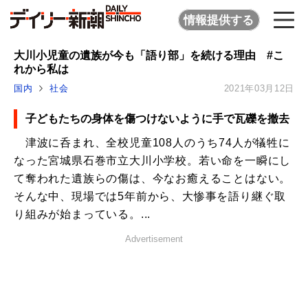
情報提供する
大川小児童の遺族が今も「語り部」を続ける理由 #こ
れから私は
国内
社会
2021年03月12日
子どもたちの身体を傷つけないように手で瓦礫を撤去
津波に呑まれ、全校児童108人のうち74人が犠牲に
なった宮城県石巻市立大川小学校。若い命を一瞬にし
て奪われた遺族らの傷は、今なお癒えることはない。
そんな中、現場では5年前から、大惨事を語り継ぐ取
り組みが始まっている。...
Advertisement