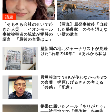
話題
「そもそも会社のせいで起
【写真】原発事故後「自殺
きた人災」 イオンモール
した酪農家」の今も消えな
事故被害者の親族が慟哭の
い壁の遺言
証言 「最後の言葉は…」
壁新聞の地元ジャーナリストが見続
けた“石巻の10年” #あれから私は
震災報道でNHKが使わなかった3つ
の言葉 梶原しげるさんの考える
「共感」「配慮」
携帯に届いたメール『ありがとう』
――被災地での「霊体験」を初告