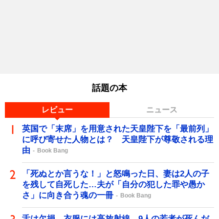
話題の本
レビュー
ニュース
英国で「末席」を用意された天皇陛下を「最前列」
に呼び寄せた人物とは？ 天皇陛下が尊敬される理
由
Book Bang
「死ぬとか言うな！」と怒鳴った日、妻は2人の子
を残して自死した…夫が「自分の犯した罪や愚か
さ」に向き合う魂の一冊
Book Bang
舌は欠損、衣服には高放射線…9人の若者が死んだ