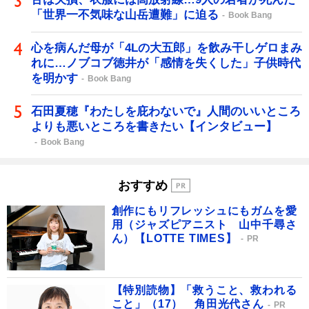
「世界一不気味な山岳遭難」に迫る
Book Bang
心を病んだ母が「4Lの大五郎」を飲み干しゲロまみ
れに…ノブコブ徳井が「感情を失くした」子供時代
を明かす
Book Bang
石田夏穂『わたしを庇わないで』人間のいいところ
よりも悪いところを書きたい【インタビュー】
Book Bang
おすすめ
創作にもリフレッシュにもガムを愛
用（ジャズピアニスト 山中千尋さ
ん）【LOTTE TIMES】
PR
【特別読物】「救うこと、救われる
こと」（17） 角田光代さん
PR