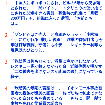
「中国人にボコボコにされ、ビルの6階から突き落
とされた」 「闇バイト」 トクリュウの使い捨て
にされた悲惨すぎる実態 募集時の約束は「月収
300万円」も、組織に入った瞬間、「お前たち
は…」
「ゾンビたばこ売人」と肩組みショット「小園海
斗」に注がれる“厳しい視線” 昨季の首位打者も今
季は打撃低調、守備にも不安 「レギュラー剥奪も
選択肢のひとつに」
「救助隊は何もせんで、満足に声かけしなかった」
レスキュー隊が救えなかった命 近隣住民が明かす
「二次被害を出さないのが訓練の鉄則になっている
様子」
「玖瑠美の最期の言葉は…」 イオンモール事故被
害者の親族が慟哭の証言 「おばたちは制止できな
かった自分たちを責めている」 さらに、間一髪で
事故を免れた従業員の証言も