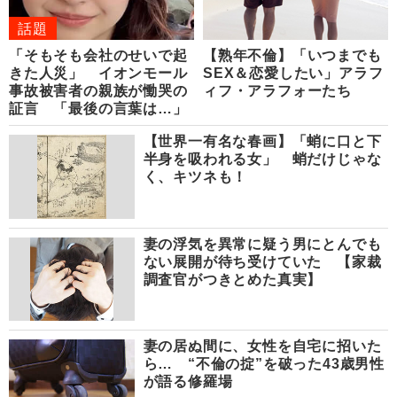
話題
「そもそも会社のせいで起
【熟年不倫】「いつまでも
きた人災」 イオンモール
SEX＆恋愛したい」アラフ
事故被害者の親族が慟哭の
ィフ・アラフォーたち
証言 「最後の言葉は…」
【世界一有名な春画】「蛸に口と下
半身を吸われる女」 蛸だけじゃな
く、キツネも！
妻の浮気を異常に疑う男にとんでも
ない展開が待ち受けていた 【家裁
調査官がつきとめた真実】
妻の居ぬ間に、女性を自宅に招いた
ら… “不倫の掟”を破った43歳男性
が語る修羅場