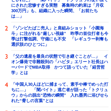
にされた悲惨すぎる実態 募集時の約束は「月収
300万円」も、組織に入った瞬間、「お前たち
は…」
「ゾンビたばこ売人」と肩組みショット「小園海
斗」に注がれる“厳しい視線” 昨季の首位打者も今
季は打撃低調、守備にも不安 「レギュラー剥奪も
選択肢のひとつに」
「父の遺産を最良の状態で引き継ぐことが…」 イ
オン爆発で非難殺到の「ハビタ」エリート社長はハ
ーバードでMBA取得 かつて語っていた「経営哲
学」とは
「中国人30人ほどに捕まって、素手や棒でめった打
ちに…」 「闇バイト」逃亡者が語った「トクリュ
ウ」からの脱出“恐怖の瞬間” 入れ墨男に浴びせら
れた“脅しの言葉”とは