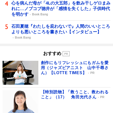
心を病んだ母が「4Lの大五郎」を飲み干しゲロまみ
れに…ノブコブ徳井が「感情を失くした」子供時代
を明かす
Book Bang
石田夏穂『わたしを庇わないで』人間のいいところ
よりも悪いところを書きたい【インタビュー】
Book Bang
おすすめ
創作にもリフレッシュにもガムを愛
用（ジャズピアニスト 山中千尋さ
ん）【LOTTE TIMES】
PR
【特別読物】「救うこと、救われる
こと」（17） 角田光代さん
PR