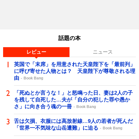
話題の本
レビュー
ニュース
英国で「末席」を用意された天皇陛下を「最前列」
に呼び寄せた人物とは？ 天皇陛下が尊敬される理
由
Book Bang
「死ぬとか言うな！」と怒鳴った日、妻は2人の子
を残して自死した…夫が「自分の犯した罪や愚か
さ」に向き合う魂の一冊
Book Bang
舌は欠損、衣服には高放射線…9人の若者が死んだ
「世界一不気味な山岳遭難」に迫る
Book Bang