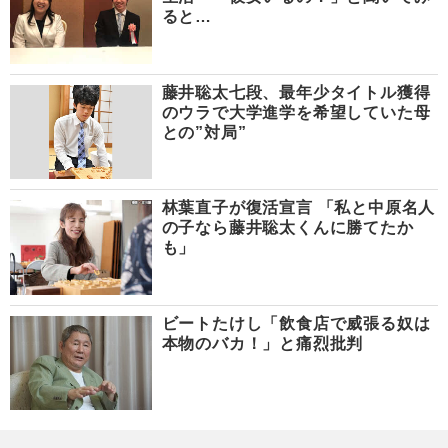
ると…
藤井聡太七段、最年少タイトル獲得
のウラで大学進学を希望していた母
との”対局”
林葉直子が復活宣言 「私と中原名人
の子なら藤井聡太くんに勝てたか
も」
ビートたけし「飲食店で威張る奴は
本物のバカ！」と痛烈批判