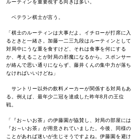
ルーティンを重要視する向きは多い。
ベテラン棋士が言う。
「棋士のルーティンは大事だよ。イチローが打席に入
るときと一緒さ。加藤一二三九段はルーティンとして
対局中にうな重を食すけど、それは食事を何にする
か、考えることが対局の邪魔になるから。スポンサー
が絡んで思い通りにならず、藤井くんの集中力が落ち
なければいいけどね」
サントリー以外の飲料メーカーが関係する対局もあ
る。例えば、最年少二冠を達成した昨年8月の王位
戦。
「『お～いお茶』の伊藤園が協賛し、対局の部屋には
『お～いお茶』が用意されていました。今後、同様の
ことがあれば迷いが生じそうですよね。伊藤園を避け