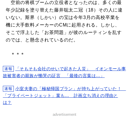
空前の将棋ブームの立役者となったのは、多くの最
年少記録を塗り替えた藤井聡太二冠（18）その人に違
いない。斯界（しかい）の宝は今年3月の高校卒業を
機に大手飲料メーカーのCMに起用される。しかし、
そこで浮上した「お茶問題」が彼のルーティンを乱す
のでは、と懸念されているのだ。
＊＊＊
「そもそも会社のせいで起きた人災」 イオンモール事
速報
故被害者の親族が慟哭の証言 「最後の言葉は…」
小室夫妻の「極秘帰国プラン」が持ち上がっていた！
速報
「プライベートジェット」案も… 計画立ち消えの理由と
は？
advertisement