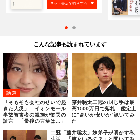
ネット書店で購入する
こんな記事も読まれています
話題
「そもそも会社のせいで起
藤井聡太二冠の封じ手は最
きた人災」 イオンモール
高1500万円で落札 鑑定士
事故被害者の親族が慟哭の
に“高いか安いか”訊いてみ
証言 「最後の言葉は…」
た
二冠「藤井聡太」妹弟子が明かす私
生活 「彼女いるの？」と聞いてみ