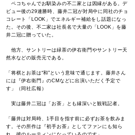
ペコちゃんでお馴染みの不二家とは因縁がある。デ
ビュー後の29連勝時、藤井二冠が対局中に同社のチョ
コレート「LOOK」でエネルギー補給をし話題になっ
た。その後、不二家は社長名で大量の「LOOK」を藤
井二冠に贈っていた。
他方、サントリーは緑茶の伊右衛門やサントリー天
然水などの販売元である。
「将棋とお茶は“和”という意味で通じます。藤井さん
には『伊右衛門』のCMなどに出演いただく予定で
す」（同社広報）
実は藤井二冠は「お茶」とも縁深いと観戦記者。
「藤井は対局時、1手目を指す前に必ずお茶を飲みま
す。その所作は『初手お茶』としてファンにも知ら
れ、彼のルーティンになっているのです」