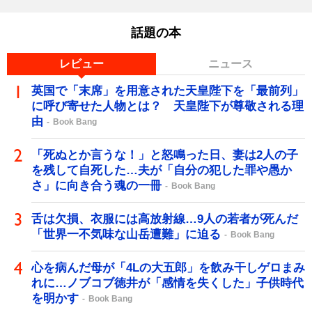
話題の本
レビュー
ニュース
英国で「末席」を用意された天皇陛下を「最前列」
に呼び寄せた人物とは？ 天皇陛下が尊敬される理
由
Book Bang
「死ぬとか言うな！」と怒鳴った日、妻は2人の子
を残して自死した…夫が「自分の犯した罪や愚か
さ」に向き合う魂の一冊
Book Bang
舌は欠損、衣服には高放射線…9人の若者が死んだ
「世界一不気味な山岳遭難」に迫る
Book Bang
心を病んだ母が「4Lの大五郎」を飲み干しゲロまみ
れに…ノブコブ徳井が「感情を失くした」子供時代
を明かす
Book Bang