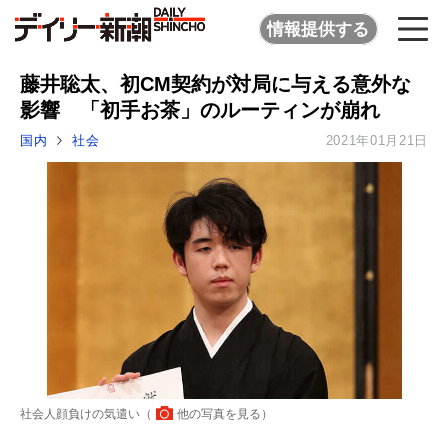
情報提供する
藤井聡太、初CM契約が対局に与える意外な
影響 「初手お茶」のルーティンが崩れ
国内
社会
2021年01月21日
社会人顔負けの気遣い（
他の写真を見る
）