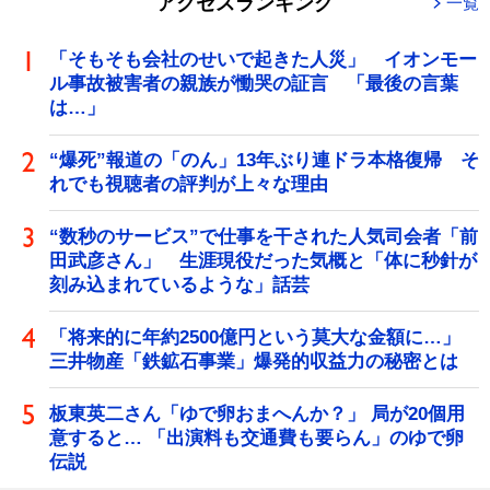
アクセスランキング
一覧
「そもそも会社のせいで起きた人災」 イオンモー
ル事故被害者の親族が慟哭の証言 「最後の言葉
は…」
“爆死”報道の「のん」13年ぶり連ドラ本格復帰 そ
れでも視聴者の評判が上々な理由
“数秒のサービス”で仕事を干された人気司会者「前
田武彦さん」 生涯現役だった気概と「体に秒針が
刻み込まれているような」話芸
「将来的に年約2500億円という莫大な金額に…」
三井物産「鉄鉱石事業」爆発的収益力の秘密とは
板東英二さん「ゆで卵おまへんか？」 局が20個用
意すると… 「出演料も交通費も要らん」のゆで卵
伝説