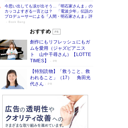
今思い出しても涙が出そう…「明石家さんま」の
カッコよすぎる一言とは？ 「電波少年」伝説の
プロデューサーによる『人間・明石家さんま』評
Book Bang
「宇宙兄弟」最終46巻がベストセラー1
おすすめ
位 宇宙開発への関心を押し上げた18年の
創作にもリフレッシュにもガ
物語に幕 特装版には「宇宙で描かれたマ
ムを愛用（ジャズピアニス
ンガ」も収録
Book Bang
ト 山中千尋さん）【LOTTE
美輪明宏 晩年の回答を集めた『ほほえんで生き
TIMES】
PR
るための人生相談』がランクイン［エンターテイ
メントベストセラー］
Book Bang
【特別読物】「救うこと、救
われること」（17） 角田光
「『火垂るの墓』は、大嘘である」原作者が抱き
代さん
続けた“自責の念”とは…「自己憐憫は描きたくな
PR
い」監督が徹底的にこだわったこと（後編） #
戦争の記憶
Book Bang
「叱って伸びるやつは、褒めたらもっと伸びる」
俳優・高嶋政伸が家族に教わった“人を育てるコ
ツ”…芸への考え方を明かす
Book Bang
東野圭吾、伊坂幸太郎の人気シリーズ最新作どち