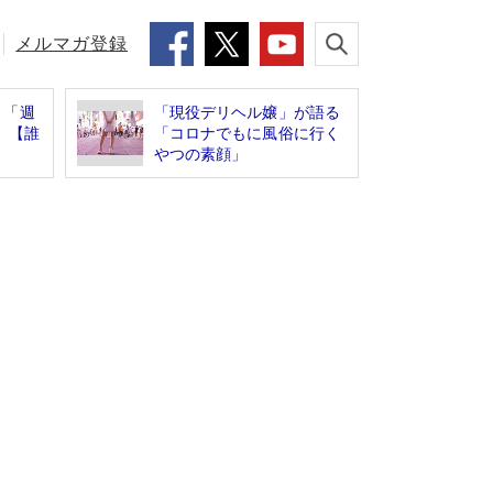
メルマガ登録
 「週
「現役デリヘル嬢」が語る
」【誰
「コロナでもに風俗に行く
やつの素顔」