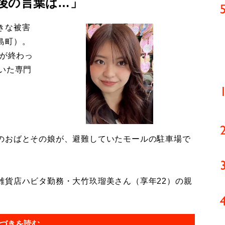
後の言葉は…」
きな被害
島町）。
導が終わっ
いた専門
のおばとその娘が、避難していたモールの駐車場で
貨店ハビタ勤務・大竹玖瑠美さん（享年22）の親
づきを読む