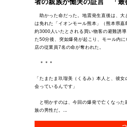
者の親族が慟哭の証言 「最
助かった命だった。地震発生直後は、大
は免れた「イオンモール熊本」（熊本県嘉
約3000人いたとされる買い物客の避難誘
た50分後、突如爆発が起こり、モール内に
店の従業員7名の命が奪われた。
＊＊＊
「たまたま玖瑠美（くるみ）本人と、彼女
会っているんです」
と明かすのは、今回の爆発で亡くなった雑
族の男性だ。...
つ