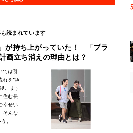
事も読まれています
」が持ち上がっていた！ 「プラ
計画立ち消えの理由とは？
いては引
流れを“ゆ
今後、ます
に住む長
で幸せい
。そんな
いう。