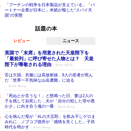
「プーチンの戦争を日本製品が支えている」「パ
ートナー企業が日本に」米紙が報じた“スパイ天
国”の実態
話題の本
レビュー
ニュース
英国で「末席」を用意された天皇陛下を
「最前列」に呼び寄せた人物とは？ 天皇
陛下が尊敬される理由
Book Bang
舌は欠損、衣服には高放射線…9人の若者が死ん
だ「世界一不気味な山岳遭難」に迫る
Book Bang
「死ぬとか言うな！」と怒鳴った日、妻は2人の
子を残して自死した…夫が「自分の犯した罪や愚
かさ」に向き合う魂の一冊
Book Bang
心を病んだ母が「4Lの大五郎」を飲み干しゲロま
みれに…ノブコブ徳井が「感情を失くした」子供
時代を明かす
Book Bang