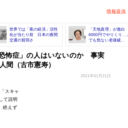
情報提供
世界では「夜の経済」活性
「天地真理」が激白
化が当たり前 日本の夜間
6000円でやりくり…
交通の貧弱さ
でも危ない老後破...
恐怖症」の人はいないのか 事実
人間（古市憲寿）
2021年01月21日
映画「スキャ
して説明
、絶えず