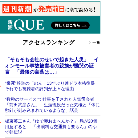
アクセスランキング
一覧
「そもそも会社のせいで起きた人災」 イ
オンモール事故被害者の親族が慟哭の証
言 「最後の言葉は…」
“爆死”報道の「のん」13年ぶり連ドラ本格復帰
それでも視聴者の評判が上々な理由
“数秒のサービス”で仕事を干された人気司会者
「前田武彦さん」 生涯現役だった気概と「体に
秒針が刻み込まれているような」話芸
板東英二さん「ゆで卵おまへんか？」 局が20個
用意すると… 「出演料も交通費も要らん」のゆ
で卵伝説