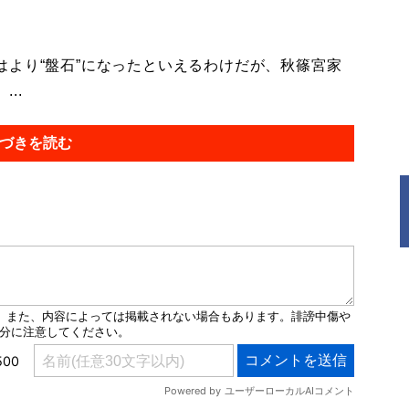
より“盤石”になったといえるわけだが、秋篠宮家
..
づきを読む