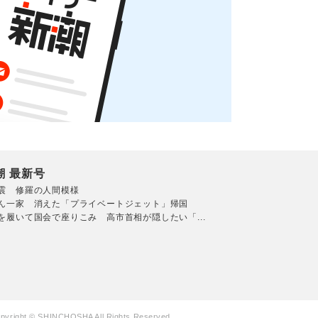
潮 最新号
震 修羅の人間模様
ん一家 消えた「プライベートジェット」帰国
を履いて国会で座りこみ 高市首相が隠したい「...
pyright © SHINCHOSHA All Rights Reserved.