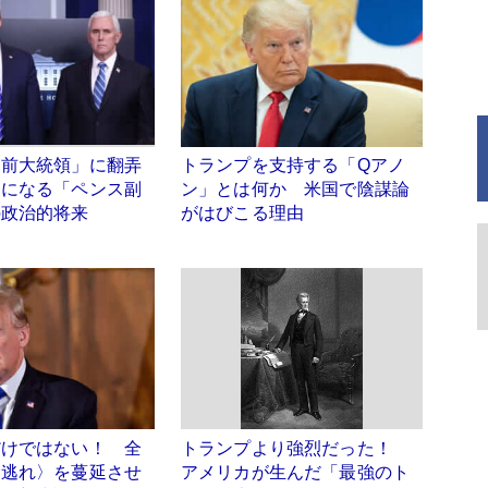
「前大統領」に翻弄
トランプを支持する「Qアノ
とになる「ペンス副
ン」とは何か 米国で陰謀論
の政治的将来
がはびこる理由
だけではない！ 全
トランプより強烈だった！
金逃れ〉を蔓延させ
アメリカが生んだ「最強のト