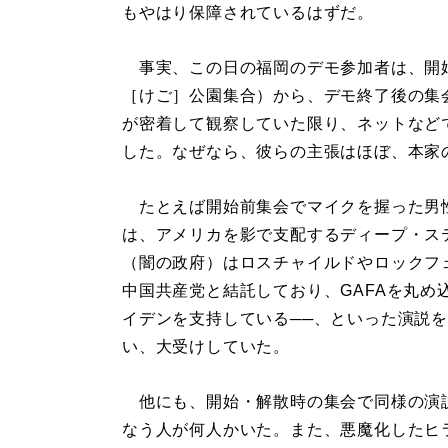
もやはり保障されているはずだ。
事実、この日の福岡のデモ参加者は、開始
［けご］公園集合）から、デモ終了後の集
が密着して観察していた限り、ネットなど
した。なぜなら、彼らの主張はほぼ、本家
たとえば開始前集会でマイクを握った男
は、アメリカを影で支配するディープ・ス
（闇の政府）はロスチャイルドやロックフ
中国共産党と結託しており、GAFAを丸め
イデンを支持している──、といった演説
い、大受けしていた。
他にも、開始・解散時の集会で同様の演
なう人が何人かいた。また、悪魔化したヒ