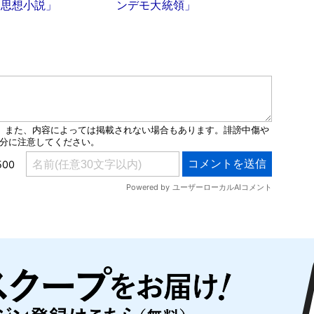
な思想小説」
ンデモ大統領」