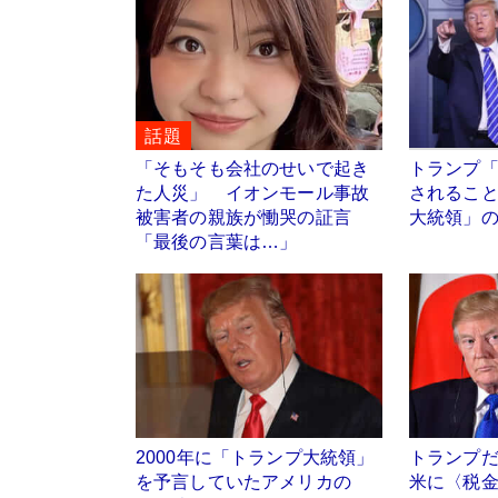
話題
「そもそも会社のせいで起き
トランプ
た人災」 イオンモール事故
されるこ
被害者の親族が慟哭の証言
大統領」
「最後の言葉は…」
2000年に「トランプ大統領」
トランプ
を予言していたアメリカの
米に〈税