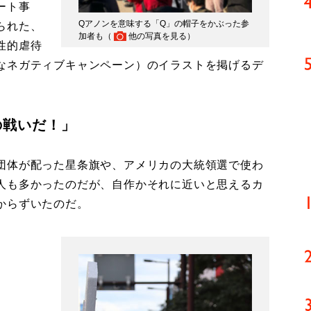
ート事
Qアノンを意味する「Q」の帽子をかぶった参
られた、
加者も（
他の写真を見る
）
性的虐待
なネガティブキャンペーン）のイラストを掲げるデ
の戦いだ！」
団体が配った星条旗や、アメリカの大統領選で使わ
人も多かったのだが、自作かそれに近いと思えるカ
からずいたのだ。
」