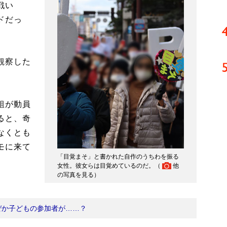
戦い
ドだっ
観察した
組が動員
ると、奇
なくとも
モに来て
「目覚まそ」と書かれた自作のうちわを振る
女性。彼女らは目覚めているのだ。（
他
の写真を見る
）
ぜか子どもの参加者が……？