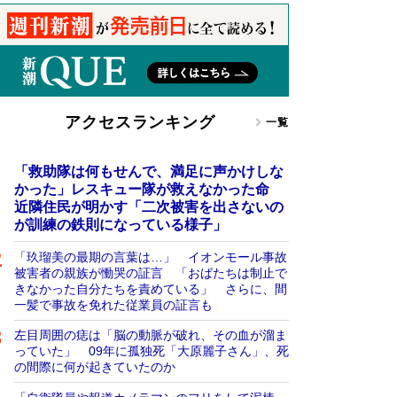
アクセスランキング
一覧
「救助隊は何もせんで、満足に声かけしな
かった」レスキュー隊が救えなかった命
近隣住民が明かす「二次被害を出さないの
が訓練の鉄則になっている様子」
「玖瑠美の最期の言葉は…」 イオンモール事故
被害者の親族が慟哭の証言 「おばたちは制止で
きなかった自分たちを責めている」 さらに、間
一髪で事故を免れた従業員の証言も
左目周囲の痣は「脳の動脈が破れ、その血が溜ま
っていた」 09年に孤独死「大原麗子さん」、死
の間際に何が起きていたのか