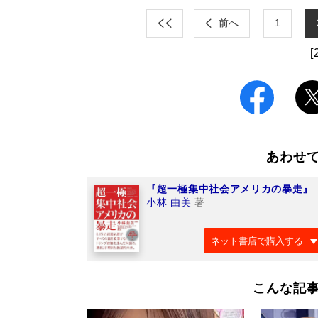
前へ
1
[
あわせ
『超一極集中社会アメリカの暴走』
小林 由美
著
ネット書店で購入する
こんな記