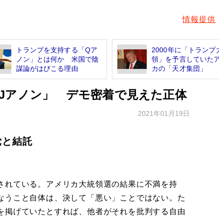
情報提供
トランプを支持する「Qア
2000年に「トランプ
ノン」とは何か 米国で陰
領」を予言していた
謀論がはびこる理由
カの「天才集団」
Jアノン」 デモ密着で見えた正体
2021年01月19日
党と結託
されている。アメリカ大統領選の結果に不満を持
なうこと自体は、決して「悪い」ことではない。た
を掲げていたとすれば、他者がそれを批判する自由