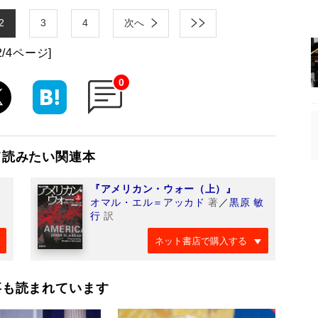
2
3
4
次へ
2/4ページ]
0
て読みたい関連本
『アメリカン・ウォー（上）』
オマル・エル＝アッカド
著
／
黒原 敏
行
訳
ネット書店で購入する
事も読まれています