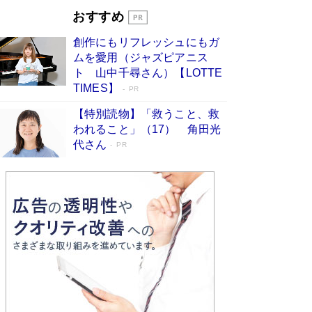
す
Book Bang
おすすめ
和田秀樹の70代、80代向け新書がベスト3を独
創作にもリフレッシュにもガ
占 上半期1位にも選出［新書ベストセラー］
ムを愛用（ジャズピアニス
Book Bang
ト 山中千尋さん）【LOTTE
TIMES】
PR
【特別読物】「救うこと、救
われること」（17） 角田光
代さん
PR