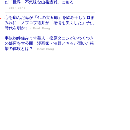
だ「世界一不気味な山岳遭難」に迫る
Book Bang
心を病んだ母が「4Lの大五郎」を飲み干しゲロま
みれに…ノブコブ徳井が「感情を失くした」子供
時代を明かす
Book Bang
事故物件住みます芸人・松原タニシがいわくつき
の部屋を大公開 漫画家・清野とおるが聞いた衝
撃の体験とは？
Book Bang
追悼・東野圭吾さん 週間ベストセラーラ
ンキングに『容疑者Xの献身』『白夜行』
など代表作が並ぶ［文庫ベストセラー］
Book Bang
73歳でも働くしかない 「老後レス時代」に交通
誘導員の独白が話題
Book Bang
竹内由恵の前に現れた「テレビ観ないんだよね
ぇ」という男性…夫を選んでテレ朝退社したワケ
Book Bang
「なんで？ そんな馬鹿な……」90歳になった作
家・阿刀田高さんが、ひとり暮らしの生活を明か