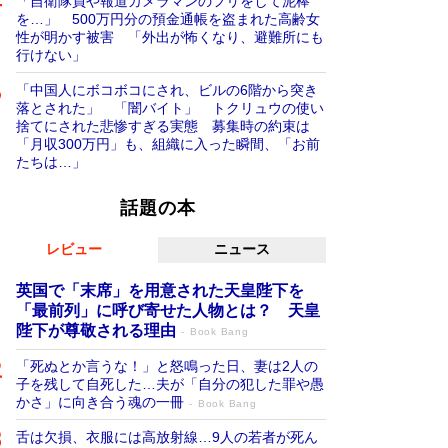
「自衛隊員や報道カメラマンのフリをして泥棒
を…」 500万円分の預金通帳を盗まれた高齢女
性が明かす被害 「外出が怖くなり、避難所にも
行けない」
「中国人にボコボコにされ、ビルの6階から突き
落とされた」 「闇バイト」 トクリュウの使い
捨てにされた悲惨すぎる実態 募集時の約束は
「月収300万円」も、組織に入った瞬間、「お前
たちは…」
話題の本
レビュー
ニュース
英国で「末席」を用意された天皇陛下を
「最前列」に呼び寄せた人物とは？ 天皇
陛下が尊敬される理由
Book Bang
「死ぬとか言うな！」と怒鳴った日、妻は2人の
子を残して自死した…夫が「自分の犯した罪や愚
かさ」に向き合う魂の一冊
Book Bang
舌は欠損、衣服には高放射線…9人の若者が死ん