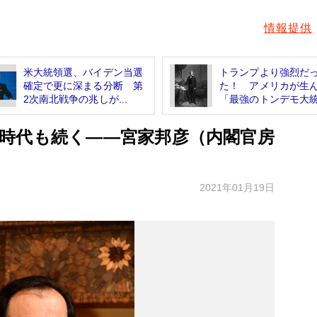
情報提供
米大統領選、バイデン当選
トランプより強烈だ
確定で更に深まる分断 第
た！ アメリカが生
2次南北戦争の兆しが...
「最強のトンデモ大
時代も続く――宮家邦彦（内閣官房
2021年01月19日