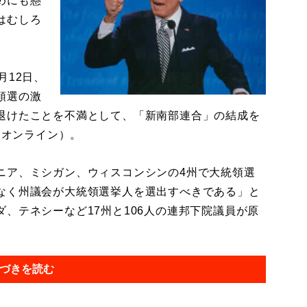
めにも懸
はむしろ
月12日、
領選の激
退けたことを不満として、「新南部連合」の結成を
ムオンライン）。
ア、ミシガン、ウィスコンシンの4州で大統領選
なく州議会が大統領選挙人を選出すべきである」と
、テネシーなど17州と106人の連邦下院議員が原
づきを読む