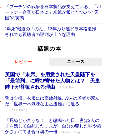
「プーチンの戦争を日本製品が支えている」「パ
ートナー企業が日本に」米紙が報じた“スパイ天
国”の実態
“爆死”報道の「のん」13年ぶり連ドラ本格復帰
それでも視聴者の評判が上々な理由
話題の本
レビュー
ニュース
英国で「末席」を用意された天皇陛下を
「最前列」に呼び寄せた人物とは？ 天皇
陛下が尊敬される理由
Book Bang
舌は欠損、衣服には高放射線…9人の若者が死ん
だ「世界一不気味な山岳遭難」に迫る
Book Bang
「死ぬとか言うな！」と怒鳴った日、妻は2人の
子を残して自死した…夫が「自分の犯した罪や愚
かさ」に向き合う魂の一冊
Book Bang