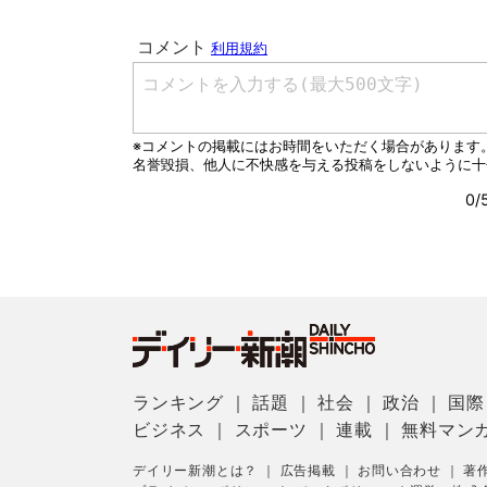
ランキング
｜
話題
｜
社会
｜
政治
｜
国際
ビジネス
｜
スポーツ
｜
連載
｜
無料マン
デイリー新潮とは？
｜
広告掲載
｜
お問い合わせ
｜
著