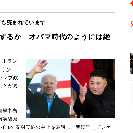
事も読まれています
するか オバマ時代のようには絶
、トラン
ろうか。
ランプ政
ことが履
朝鮮半島
核実験及
サイルの発射実験の中止を表明し、豊渓里（プンゲ