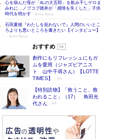
心を病んだ母が「4Lの大五郎」を飲み干しゲロま
みれに…ノブコブ徳井が「感情を失くした」子供
時代を明かす
Book Bang
石田夏穂『わたしを庇わないで』人間のいいとこ
ろよりも悪いところを書きたい【インタビュー】
Book Bang
「叱って伸びるやつは、褒めたらもっと伸
おすすめ
びる」俳優・高嶋政伸が家族に教わっ
創作にもリフレッシュにもガ
た“人を育てるコツ”…芸への考え方を明か
ムを愛用（ジャズピアニス
す
Book Bang
ト 山中千尋さん）【LOTTE
「『火垂るの墓』は、大嘘である」原作者が抱き
TIMES】
PR
続けた“自責の念”とは…「自己憐憫は描きたくな
い」監督が徹底的にこだわったこと（後編） #
【特別読物】「救うこと、救
戦争の記憶
Book Bang
われること」（17） 角田光
代さん
美輪明宏 晩年の回答を集めた『ほほえんで生き
PR
るための人生相談』がランクイン［エンターテイ
メントベストセラー］
Book Bang
「宇宙兄弟」最終46巻がベストセラー1位 宇宙
開発への関心を押し上げた18年の物語に幕 特装
版には「宇宙で描かれたマンガ」も収録