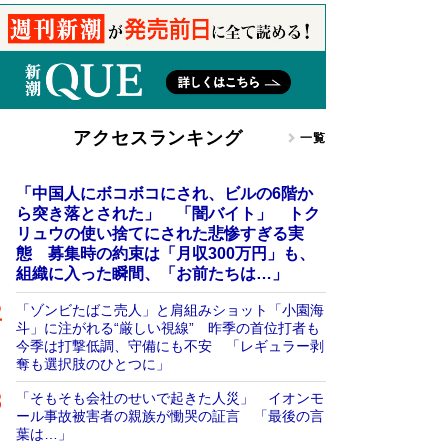
アクセスランキング
一覧
「中国人にボコボコにされ、ビルの6階か
ら突き落とされた」 「闇バイト」 トク
リュウの使い捨てにされた悲惨すぎる実
態 募集時の約束は「月収300万円」も、
組織に入った瞬間、「お前たちは…」
「ゾンビたばこ売人」と肩組みショット「小園海
斗」に注がれる“厳しい視線” 昨季の首位打者も
今季は打撃低調、守備にも不安 「レギュラー剥
奪も選択肢のひとつに」
「そもそも会社のせいで起きた人災」 イオンモ
ール事故被害者の親族が慟哭の証言 「最後の言
葉は…」