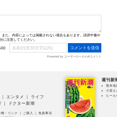
週刊新
熊本地
小室さ
ヒール
｜
エンタメ
｜
ライフ
ガ
｜
ドクター新潮
作権・リンク
｜
ご購入
｜
免責事項