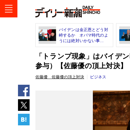
バイデンは金正恩とどう対
峙するか オバマ時代のよ
うには絶対いかない事...
「トランプ現象」はバイデン
参与）【佐藤優の頂上対決】
佐藤優 佐藤優の頂上対決
ビジネス