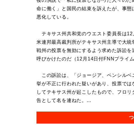
後の演説で「私に投票しなかった人々のた
命に働く」と国民の結束を訴えたが、事態
悪化している。
テキサス州共和党のウエスト委員長は12
米連邦最高裁判所がテキサス州主導で大統
戦州の投票を無効にするよう求めた訴訟を
呼びかけたのだ（12月14日付FNNプライ
この訴訟は、「ジョージア、ペンシルベニ
挙が不正に行われた疑いがあり、投票では
してテキサス州が起こしたもので、フロリダ
告として名を連ねた。...
つ