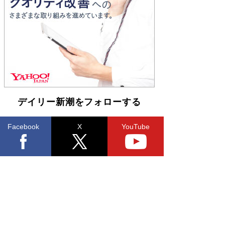
Book Bang
「不意に涙が出そうに…」高嶋政伸が明かし
た“13歳の娘を暴行する役”への葛藤 インティマ
シーコーディネーターに支えられたNHK『大奥』
の裏側
Book Bang
デイリー新潮をフォローする
Facebook
X
YouTube