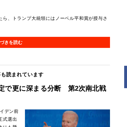
たら、トランプ大統領にはノーベル平和賞が授与さ
づきを読む
事も読まれています
定で更に深まる分断 第2次南北戦
バイデン前
正式選出