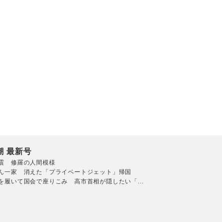
潮 最新号
震 修羅の人間模様
ん一家 消えた「プライベートジェット」帰国
を履いて国会で座りこみ 高市首相が隠したい「...