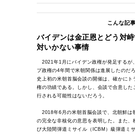
こんな記
バイデンは金正恩とどう対峙
対いかない事情
2021年1月にバイデン政権が発足するが
プ政権の4年間で米朝関係は進展したのだ
史上初の米朝首脳会談の開催は、確かにト
権の功績である。しかし、会談で合意した
行される可能性はないだろう。
2018年6月の米朝首脳会談で、北朝鮮は
の完全な非核化の意思を表明した。また、
び大陸間弾道ミサイル（ICBM）級弾道ミ