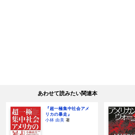
あわせて読みたい関連本
『超一極集中社会アメ
リカの暴走』
小林 由美
著