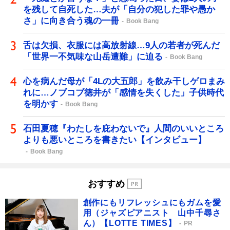
を残して自死した…夫が「自分の犯した罪や愚か
さ」に向き合う魂の一冊
Book Bang
舌は欠損、衣服には高放射線…9人の若者が死んだ
「世界一不気味な山岳遭難」に迫る
Book Bang
心を病んだ母が「4Lの大五郎」を飲み干しゲロまみ
れに…ノブコブ徳井が「感情を失くした」子供時代
を明かす
Book Bang
石田夏穂『わたしを庇わないで』人間のいいところ
よりも悪いところを書きたい【インタビュー】
Book Bang
おすすめ
創作にもリフレッシュにもガムを愛
用（ジャズピアニスト 山中千尋さ
ん）【LOTTE TIMES】
PR