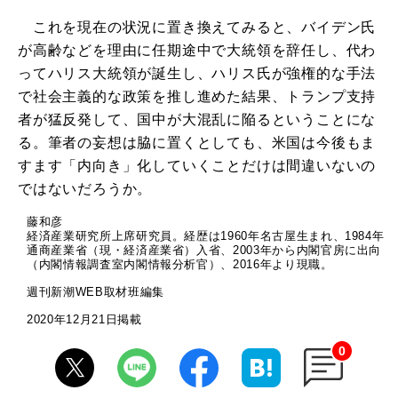
これを現在の状況に置き換えてみると、バイデン氏
が高齢などを理由に任期途中で大統領を辞任し、代わ
ってハリス大統領が誕生し、ハリス氏が強権的な手法
で社会主義的な政策を推し進めた結果、トランプ支持
者が猛反発して、国中が大混乱に陥るということにな
る。筆者の妄想は脇に置くとしても、米国は今後もま
すます「内向き」化していくことだけは間違いないの
ではないだろうか。
藤和彦
経済産業研究所上席研究員。経歴は1960年名古屋生まれ、1984年
通商産業省（現・経済産業省）入省、2003年から内閣官房に出向
（内閣情報調査室内閣情報分析官）、2016年より現職。
週刊新潮WEB取材班編集
2020年12月21日掲載
0