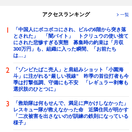
アクセスランキング
一覧
「中国人にボコボコにされ、ビルの6階から突き落
とされた」 「闇バイト」 トクリュウの使い捨て
にされた悲惨すぎる実態 募集時の約束は「月収
300万円」も、組織に入った瞬間、「お前たち
は…」
「ゾンビたばこ売人」と肩組みショット「小園海
斗」に注がれる“厳しい視線” 昨季の首位打者も今
季は打撃低調、守備にも不安 「レギュラー剥奪も
選択肢のひとつに」
「救助隊は何もせんで、満足に声かけしなかった」
レスキュー隊が救えなかった命 近隣住民が明かす
「二次被害を出さないのが訓練の鉄則になっている
様子」