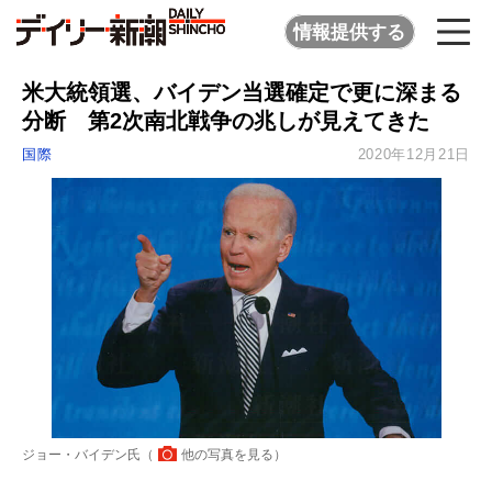
情報提供する
米大統領選、バイデン当選確定で更に深まる
分断 第2次南北戦争の兆しが見えてきた
国際
2020年12月21日
ジョー・バイデン氏（
他の写真を見る
）