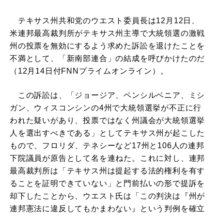
テキサス州共和党のウエスト委員長は12月12日、
米連邦最高裁判所がテキサス州主導で大統領選の激戦
州の投票を無効にするよう求めた訴訟を退けたことを
不満として、「新南部連合」の結成を呼びかけたのだ
（12月14日付FNNプライムオンライン）。
この訴訟は、「ジョージア、ペンシルベニア、ミシ
ガン、ウィスコンシンの4州で大統領選挙が不正に行
われた疑いがあり、投票ではなく州議会が大統領選挙
人を選出すべきである」としてテキサス州が起こした
もので、フロリダ、テネシーなど17州と106人の連邦
下院議員が原告として名を連ねた。これに対し、連邦
最高裁判所は「テキサス州は提起する法的権利を有す
ることを証明できていない」と門前払いの形で提訴を
却下したことから、ウエスト氏は「この判決は『州が
連邦憲法に違反してもかまわない』という判例を確立