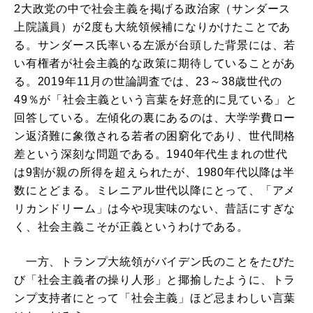
2大政党の中で社会主義を掲げる政治家（サンダース
上院議員）が2度も大統領候補になりかけたことであ
る。サンダース氏率いる左派が台頭した背景には、若
い有権者が社会主義的な政策に期待していることがあ
る。2019年11月の世論調査では、23～38歳世代の
49％が「社会主義という言葉を好意的に見ている」と
回答している。左傾化の裏にあるのは、大学学費ロー
ン返済難に象徴される若者の困窮化であり、世代間格
差という深刻な問題である。1940年代生まれの世代
は9割が親の所得を超えられたが、1980年代以降は半
数にとどまる。ミレニアル世代以降にとって、「アメ
リカンドリーム」は今や現実味のない、昔話にすぎな
く、社会主義こそが正義というわけである。
一方、トランプ大統領がバイデン氏のことをたびた
び「社会主義者の操り人形」と揶揄したように、トラ
ンプ支持者にとって「社会主義」ほど忌まわしい言葉