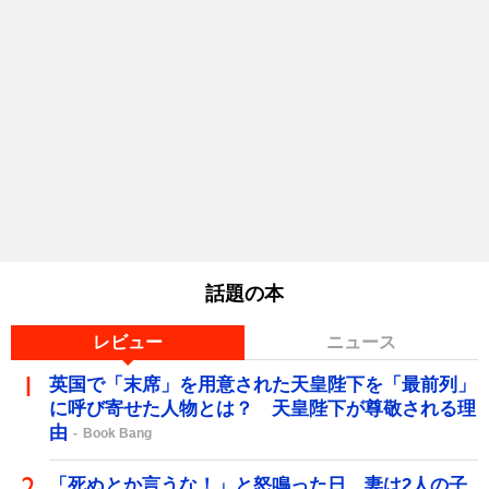
話題の本
レビュー
ニュース
英国で「末席」を用意された天皇陛下を「最前列」
に呼び寄せた人物とは？ 天皇陛下が尊敬される理
由
Book Bang
「死ぬとか言うな！」と怒鳴った日、妻は2人の子