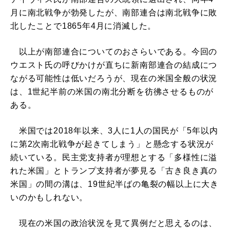
月に南北戦争が勃発したが、南部連合は南北戦争に敗
北したことで1865年4月に消滅した。
以上が南部連合についてのおさらいである。今回の
ウエスト氏の呼びかけが直ちに新南部連合の結成につ
ながる可能性は低いだろうが、現在の米国全般の状況
は、1世紀半前の米国の南北分断を彷彿させるものが
ある。
米国では2018年以来、3人に1人の国民が「5年以内
に第2次南北戦争が起きてしまう」と懸念する状況が
続いている。民主党支持者が理想とする「多様性に溢
れた米国」とトランプ支持者が夢見る「古き良き真の
米国」の間の溝は、19世紀半ばの亀裂の幅以上に大き
いのかもしれない。
現在の米国の政治状況を見て異例だと思えるのは、