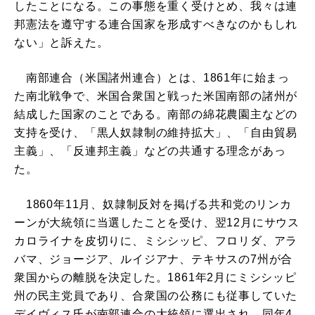
したことになる。この事態を重く受けとめ、我々は連
邦憲法を遵守する連合国家を形成すべきなのかもしれ
ない」と訴えた。
南部連合（米国諸州連合）とは、1861年に始まっ
た南北戦争で、米国合衆国と戦った米国南部の諸州が
結成した国家のことである。南部の綿花農園主などの
支持を受け、「黒人奴隷制の維持拡大」、「自由貿易
主義」、「反連邦主義」などの共通する理念があっ
た。
1860年11月、奴隷制反対を掲げる共和党のリンカ
ーンが大統領に当選したことを受け、翌12月にサウス
カロライナを皮切りに、ミシシッピ、フロリダ、アラ
バマ、ジョージア、ルイジアナ、テキサスの7州が合
衆国からの離脱を決定した。1861年2月にミシシッピ
州の民主党員であり、合衆国の公務にも従事していた
デイヴィス氏が南部連合の大統領に選出され、同年4