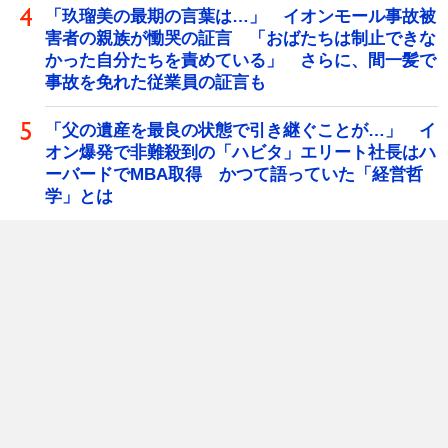
「玖瑠美の最期の言葉は…」 イオンモール事故被
害者の親族が慟哭の証言 「おばたちは制止できな
かった自分たちを責めている」 さらに、間一髪で
事故を免れた従業員の証言も
「父の遺産を最良の状態で引き継ぐことが…」 イ
オン爆発で非難殺到の「ハビタ」エリート社長はハ
ーバードでMBA取得 かつて語っていた「経営哲
学」とは