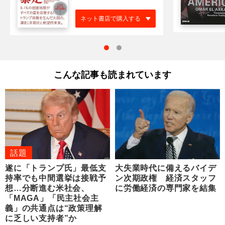
ネット書店で購入する
こんな記事も読まれています
話題
遂に「トランプ氏」最低支
大失業時代に備えるバイデ
持率でも中間選挙は接戦予
ン次期政権 経済スタッフ
想…分断進む米社会、
に労働経済の専門家を結集
「MAGA」「民主社会主
義」の共通点は“政策理解
に乏しい支持者”か