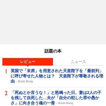
話題の本
レビュー
ニュース
英国で「末席」を用意された天皇陛下を「最前列」
に呼び寄せた人物とは？ 天皇陛下が尊敬される理
由
Book Bang
「死ぬとか言うな！」と怒鳴った日、妻は2人の子
を残して自死した…夫が「自分の犯した罪や愚か
さ」に向き合う魂の一冊
Book Bang