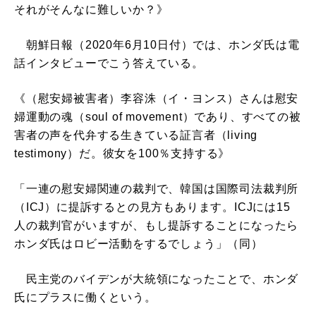
それがそんなに難しいか？》
朝鮮日報（2020年6月10日付）では、ホンダ氏は電
話インタビューでこう答えている。
《（慰安婦被害者）李容洙（イ・ヨンス）さんは慰安
婦運動の魂（soul of movement）であり、すべての被
害者の声を代弁する生きている証言者（living
testimony）だ。彼女を100％支持する》
「一連の慰安婦関連の裁判で、韓国は国際司法裁判所
（ICJ）に提訴するとの見方もあります。ICJには15
人の裁判官がいますが、もし提訴することになったら
ホンダ氏はロビー活動をするでしょう」（同）
民主党のバイデンが大統領になったことで、ホンダ
氏にプラスに働くという。