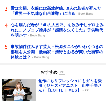
舌は欠損、衣服には高放射線…9人の若者が死んだ
「世界一不気味な山岳遭難」に迫る
Book Bang
心を病んだ母が「4Lの大五郎」を飲み干しゲロまみ
れに…ノブコブ徳井が「感情を失くした」子供時代
を明かす
Book Bang
事故物件住みます芸人・松原タニシがいわくつきの
部屋を大公開 漫画家・清野とおるが聞いた衝撃の
体験とは？
Book Bang
おすすめ
創作にもリフレッシュにもガムを愛
用（ジャズピアニスト 山中千尋さ
ん）【LOTTE TIMES】
PR