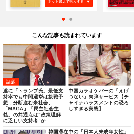
ネット書店で購入する
こんな記事も読まれています
話題
遂に「トランプ氏」最低支
中国カラオケバーの「えげ
持率でも中間選挙は接戦予
つない」肉弾サービス【チ
想…分断進む米社会、
ャイナハラスメントの恐ろ
「MAGA」「民主社会主
しすぎる実態】
義」の共通点は“政策理解
に乏しい支持者”か
韓国滞在中の「日本人未成年女性」