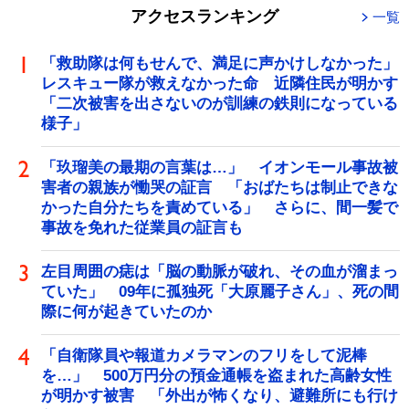
アクセスランキング
一覧
「救助隊は何もせんで、満足に声かけしなかった」
レスキュー隊が救えなかった命 近隣住民が明かす
「二次被害を出さないのが訓練の鉄則になっている
様子」
「玖瑠美の最期の言葉は…」 イオンモール事故被
害者の親族が慟哭の証言 「おばたちは制止できな
かった自分たちを責めている」 さらに、間一髪で
事故を免れた従業員の証言も
左目周囲の痣は「脳の動脈が破れ、その血が溜まっ
ていた」 09年に孤独死「大原麗子さん」、死の間
際に何が起きていたのか
「自衛隊員や報道カメラマンのフリをして泥棒
を…」 500万円分の預金通帳を盗まれた高齢女性
が明かす被害 「外出が怖くなり、避難所にも行け