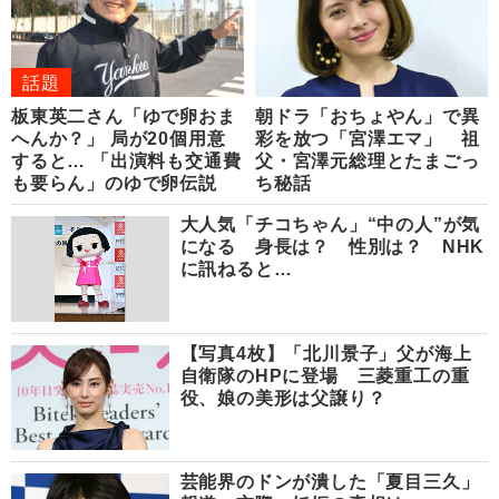
話題
板東英二さん「ゆで卵おま
朝ドラ「おちょやん」で異
へんか？」 局が20個用意
彩を放つ「宮澤エマ」 祖
すると… 「出演料も交通費
父・宮澤元総理とたまごっ
も要らん」のゆで卵伝説
ち秘話
大人気「チコちゃん」“中の人”が気
になる 身長は？ 性別は？ NHK
に訊ねると…
【写真4枚】「北川景子」父が海上
自衛隊のHPに登場 三菱重工の重
役、娘の美形は父譲り？
芸能界のドンが潰した「夏目三久」