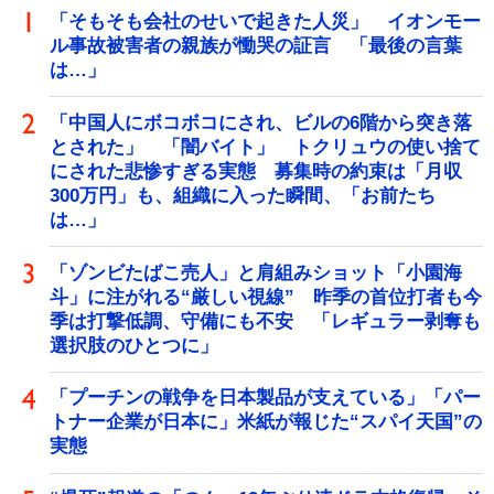
「そもそも会社のせいで起きた人災」 イオンモー
ル事故被害者の親族が慟哭の証言 「最後の言葉
は…」
「中国人にボコボコにされ、ビルの6階から突き落
とされた」 「闇バイト」 トクリュウの使い捨て
にされた悲惨すぎる実態 募集時の約束は「月収
300万円」も、組織に入った瞬間、「お前たち
は…」
「ゾンビたばこ売人」と肩組みショット「小園海
斗」に注がれる“厳しい視線” 昨季の首位打者も今
季は打撃低調、守備にも不安 「レギュラー剥奪も
選択肢のひとつに」
「プーチンの戦争を日本製品が支えている」「パー
トナー企業が日本に」米紙が報じた“スパイ天国”の
実態