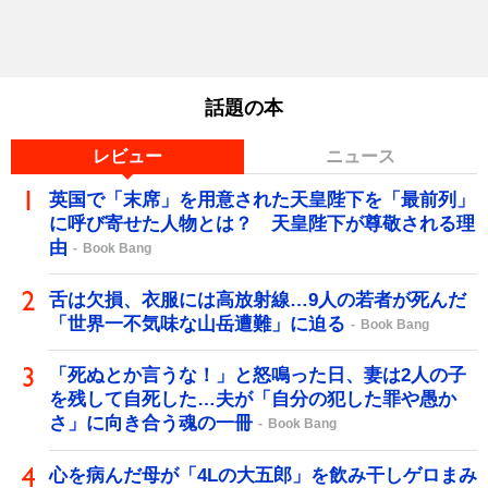
話題の本
レビュー
ニュース
英国で「末席」を用意された天皇陛下を「最前列」
に呼び寄せた人物とは？ 天皇陛下が尊敬される理
由
Book Bang
舌は欠損、衣服には高放射線…9人の若者が死んだ
「世界一不気味な山岳遭難」に迫る
Book Bang
「死ぬとか言うな！」と怒鳴った日、妻は2人の子
を残して自死した…夫が「自分の犯した罪や愚か
さ」に向き合う魂の一冊
Book Bang
心を病んだ母が「4Lの大五郎」を飲み干しゲロまみ