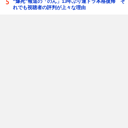
“爆死”報道の「のん」13年ぶり連ドラ本格復帰 そ
れでも視聴者の評判が上々な理由