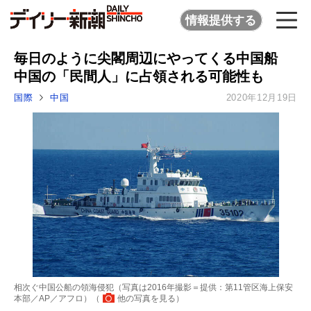
情報提供する
毎日のように尖閣周辺にやってくる中国船
中国の「民間人」に占領される可能性も
国際
中国
2020年12月19日
相次ぐ中国公船の領海侵犯（写真は2016年撮影＝提供：第11管区海上保安
本部／AP／アフロ）（
他の写真を見る
）