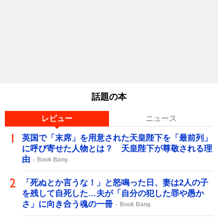
話題の本
レビュー
ニュース
英国で「末席」を用意された天皇陛下を「最前列」
に呼び寄せた人物とは？ 天皇陛下が尊敬される理
由
Book Bang
「死ぬとか言うな！」と怒鳴った日、妻は2人の子
を残して自死した…夫が「自分の犯した罪や愚か
さ」に向き合う魂の一冊
Book Bang