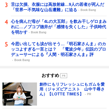
舌は欠損、衣服には高放射線…9人の若者が死んだ
「世界一不気味な山岳遭難」に迫る
Book Bang
心を病んだ母が「4Lの大五郎」を飲み干しゲロまみ
れに…ノブコブ徳井が「感情を失くした」子供時代
を明かす
Book Bang
今思い出しても涙が出そう…「明石家さんま」のカ
ッコよすぎる一言とは？ 「電波少年」伝説のプロ
デューサーによる『人間・明石家さんま』評
Book Bang
おすすめ
創作にもリフレッシュにもガムを愛
用（ジャズピアニスト 山中千尋さ
ん）【LOTTE TIMES】
PR