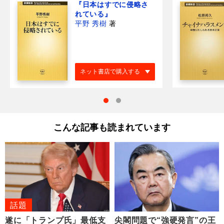
『日本はすでに侵略さ
れている』
平野 秀樹
著
ネット書店で購入する
こんな記事も読まれています
話題
遂に「トランプ氏」最低支
尖閣問題で“強硬発言”の王