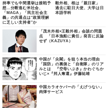
持率でも中間選挙は接戦予
毅外相、根は「親日家」
想…分断進む米社会、
過去に駐日大使、大学は日
「MAGA」「民主社会主
本語学科
義」の共通点は“政策理解
に乏しい支持者”か
「茂木外相×王毅外相」会談の問題
点 「日本漁船に責任」発言に反論
せず（KAZUYA）
中国が「尖閣」を狙う本当の理由
「国防」の裏側と「自衛隊」のリア
ルとは 『空母いぶき』かわぐちか
いじ×『邦人奪還』伊藤祐靖
中国カラオケバーの「えげつない」
肉弾サービス