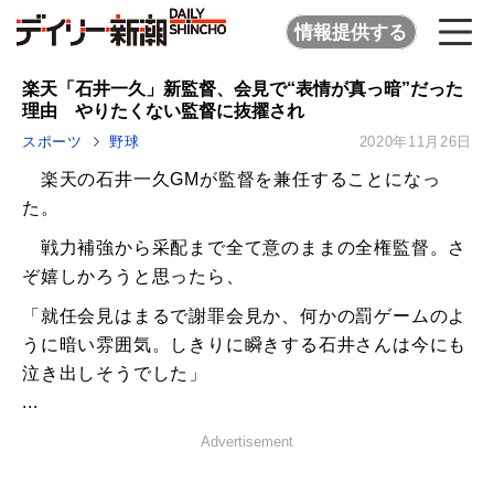
情報提供する
楽天「石井一久」新監督、会見で“表情が真っ暗”だった
理由 やりたくない監督に抜擢され
スポーツ
野球
2020年11月26日
楽天の石井一久GMが監督を兼任することになっ
た。
戦力補強から采配まで全て意のままの全権監督。さ
ぞ嬉しかろうと思ったら、
「就任会見はまるで謝罪会見か、何かの罰ゲームのよ
うに暗い雰囲気。しきりに瞬きする石井さんは今にも
泣き出しそうでした」
...
Advertisement