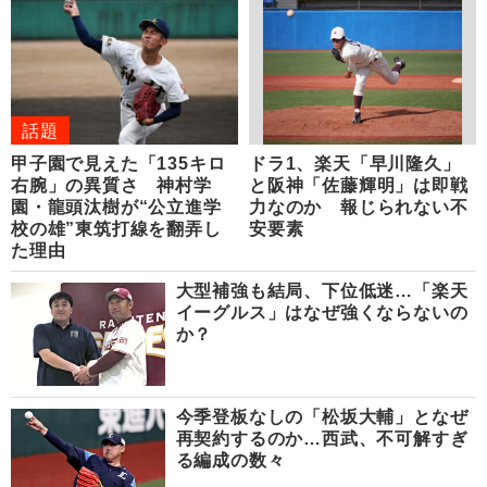
話題
甲子園で見えた「135キロ
ドラ1、楽天「早川隆久」
右腕」の異質さ 神村学
と阪神「佐藤輝明」は即戦
園・龍頭汰樹が“公立進学
力なのか 報じられない不
校の雄”東筑打線を翻弄し
安要素
た理由
大型補強も結局、下位低迷…「楽天
イーグルス」はなぜ強くならないの
か？
今季登板なしの「松坂大輔」となぜ
再契約するのか…西武、不可解すぎ
る編成の数々