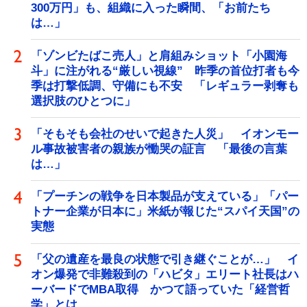
300万円」も、組織に入った瞬間、「お前たち
は…」
「ゾンビたばこ売人」と肩組みショット「小園海
斗」に注がれる“厳しい視線” 昨季の首位打者も今
季は打撃低調、守備にも不安 「レギュラー剥奪も
選択肢のひとつに」
「そもそも会社のせいで起きた人災」 イオンモー
ル事故被害者の親族が慟哭の証言 「最後の言葉
は…」
「プーチンの戦争を日本製品が支えている」「パー
トナー企業が日本に」米紙が報じた“スパイ天国”の
実態
「父の遺産を最良の状態で引き継ぐことが…」 イ
オン爆発で非難殺到の「ハビタ」エリート社長はハ
ーバードでMBA取得 かつて語っていた「経営哲
学」とは