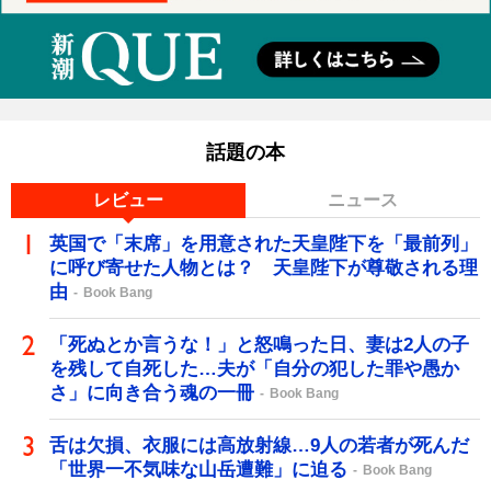
話題の本
レビュー
ニュース
英国で「末席」を用意された天皇陛下を「最前列」
に呼び寄せた人物とは？ 天皇陛下が尊敬される理
由
Book Bang
「死ぬとか言うな！」と怒鳴った日、妻は2人の子
を残して自死した…夫が「自分の犯した罪や愚か
さ」に向き合う魂の一冊
Book Bang
舌は欠損、衣服には高放射線…9人の若者が死んだ
「世界一不気味な山岳遭難」に迫る
Book Bang