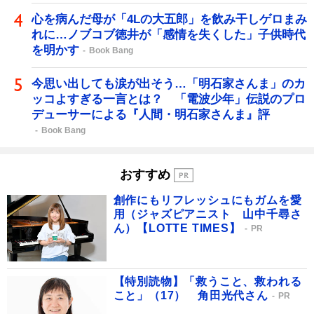
心を病んだ母が「4Lの大五郎」を飲み干しゲロまみ
れに…ノブコブ徳井が「感情を失くした」子供時代
を明かす
Book Bang
今思い出しても涙が出そう…「明石家さんま」のカ
ッコよすぎる一言とは？ 「電波少年」伝説のプロ
デューサーによる『人間・明石家さんま』評
Book Bang
おすすめ
創作にもリフレッシュにもガムを愛
用（ジャズピアニスト 山中千尋さ
ん）【LOTTE TIMES】
PR
【特別読物】「救うこと、救われる
こと」（17） 角田光代さん
PR