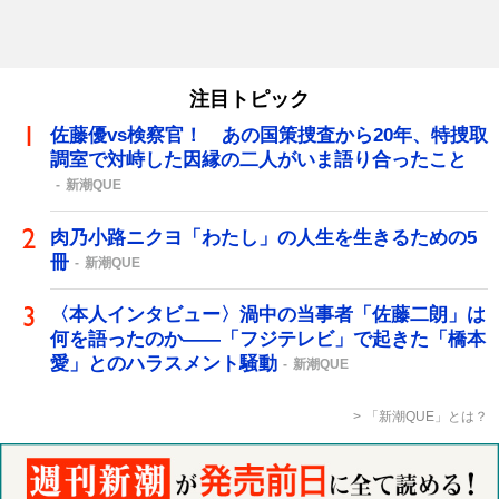
注目トピック
佐藤優vs検察官！ あの国策捜査から20年、特捜取
調室で対峙した因縁の二人がいま語り合ったこと
新潮QUE
肉乃小路ニクヨ「わたし」の人生を生きるための5
冊
新潮QUE
〈本人インタビュー〉渦中の当事者「佐藤二朗」は
何を語ったのか――「フジテレビ」で起きた「橋本
愛」とのハラスメント騒動
新潮QUE
「新潮QUE」とは？