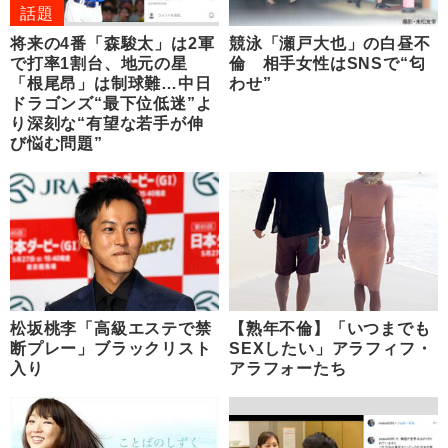
話題
将来の4番「森駿太」は2軍
競泳「瀬戸大也」の白昼不
で打率1割台、地元の星
倫 相手女性はSNSで“匂
「根尾昂」は制球難…中日
わせ”
ドラゴンズ“最下位低迷”よ
り深刻な“有望な若手が伸
び悩む問題”
松坂桃李「高級エステで禁
【熟年不倫】「いつまでも
断プレー」ブラックリスト
SEXしたい」アラフィフ・
入り
アラフォーたち