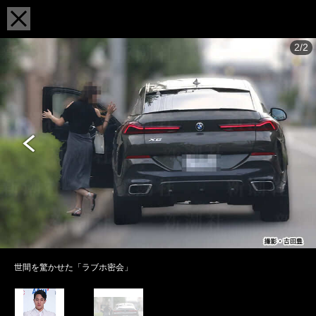
2/2
世間を驚かせた「ラブホ密会」