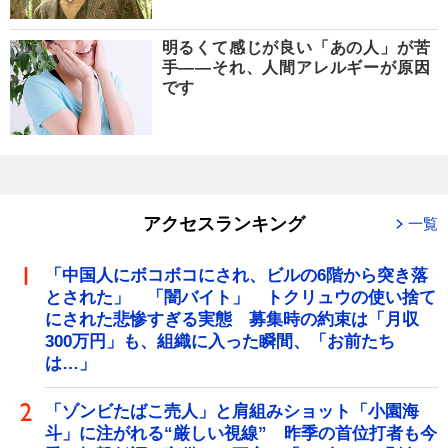
明るくて感じが良い「あの人」が苦
手――それ、人間アレルギーが原因
です
アクセスランキング
一覧
「中国人にボコボコにされ、ビルの6階から突き落
とされた」 「闇バイト」 トクリュウの使い捨て
にされた悲惨すぎる実態 募集時の約束は「月収
300万円」も、組織に入った瞬間、「お前たち
は…」
「ゾンビたばこ売人」と肩組みショット「小園海
斗」に注がれる“厳しい視線” 昨季の首位打者も今