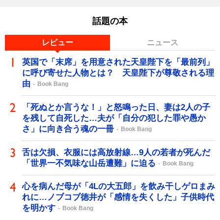
話題の本
レビュー
ニュース
英国で「末席」を用意された天皇陛下を「最前列」
に呼び寄せた人物とは？ 天皇陛下が尊敬される理
由
Book Bang
「死ぬとか言うな！」と怒鳴った日、妻は2人の子
を残して自死した…夫が「自分の犯した罪や愚か
さ」に向き合う魂の一冊
Book Bang
舌は欠損、衣服には高放射線…9人の若者が死んだ
「世界一不気味な山岳遭難」に迫る
Book Bang
心を病んだ母が「4Lの大五郎」を飲み干しゲロまみ
れに…ノブコブ徳井が「感情を失くした」子供時代
を明かす
Book Bang