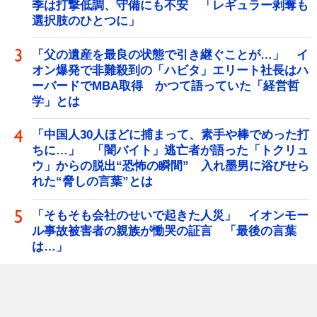
季は打撃低調、守備にも不安 「レギュラー剥奪も
選択肢のひとつに」
「父の遺産を最良の状態で引き継ぐことが…」 イ
オン爆発で非難殺到の「ハビタ」エリート社長はハ
ーバードでMBA取得 かつて語っていた「経営哲
学」とは
「中国人30人ほどに捕まって、素手や棒でめった打
ちに…」 「闇バイト」逃亡者が語った「トクリュ
ウ」からの脱出“恐怖の瞬間” 入れ墨男に浴びせら
れた“脅しの言葉”とは
「そもそも会社のせいで起きた人災」 イオンモー
ル事故被害者の親族が慟哭の証言 「最後の言葉
は…」