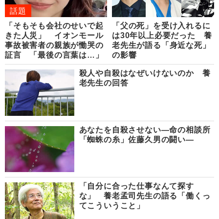
話題
「そもそも会社のせいで起
「父の死」を受け入れるに
きた人災」 イオンモール
は30年以上必要だった 養
事故被害者の親族が慟哭の
老先生が語る「身近な死」
証言 「最後の言葉は…」
の影響
殺人や自殺はなぜいけないのか 養
老先生の回答
あなたを自殺させない―命の相談所
「蜘蛛の糸」佐藤久男の闘い―
「自分に合った仕事なんて探す
な」 養老孟司先生の語る「働くっ
てこういうこと」