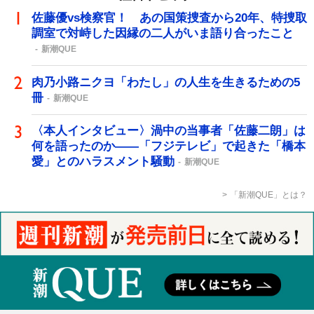
佐藤優vs検察官！ あの国策捜査から20年、特捜取
調室で対峙した因縁の二人がいま語り合ったこと
新潮QUE
肉乃小路ニクヨ「わたし」の人生を生きるための5
冊
新潮QUE
〈本人インタビュー〉渦中の当事者「佐藤二朗」は
何を語ったのか――「フジテレビ」で起きた「橋本
愛」とのハラスメント騒動
新潮QUE
「新潮QUE」とは？