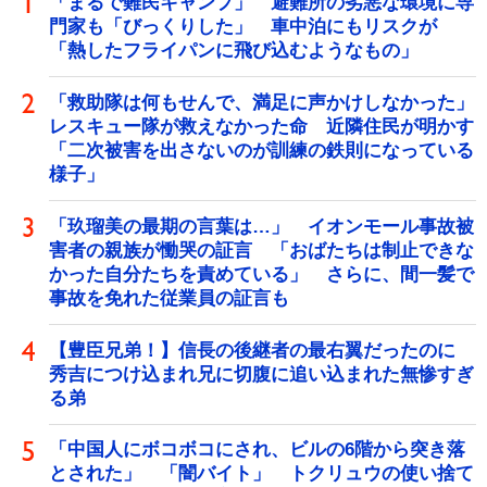
「まるで難民キャンプ」 避難所の劣悪な環境に専
門家も「びっくりした」 車中泊にもリスクが
「熱したフライパンに飛び込むようなもの」
「救助隊は何もせんで、満足に声かけしなかった」
レスキュー隊が救えなかった命 近隣住民が明かす
「二次被害を出さないのが訓練の鉄則になっている
様子」
「玖瑠美の最期の言葉は…」 イオンモール事故被
害者の親族が慟哭の証言 「おばたちは制止できな
かった自分たちを責めている」 さらに、間一髪で
事故を免れた従業員の証言も
【豊臣兄弟！】信長の後継者の最右翼だったのに
秀吉につけ込まれ兄に切腹に追い込まれた無惨すぎ
る弟
「中国人にボコボコにされ、ビルの6階から突き落
とされた」 「闇バイト」 トクリュウの使い捨て