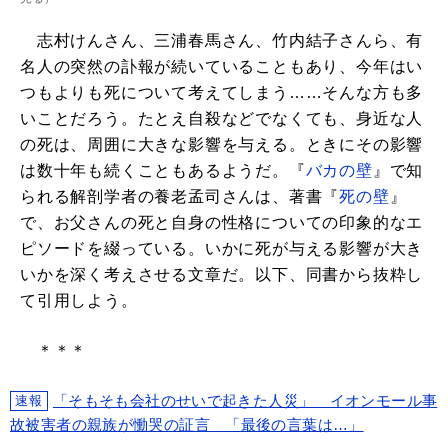
志村けんさん、三浦春馬さん、竹内結子さんら、有
名人の突然の訃報が続いていることもあり、今年はい
つもよりも死について考えてしまう……そんな方も多
いことだろう。たとえ自殺などでなくても、身近な人
の死は、周囲に大きな影響を与える。ときにその影響
は数十年も続くこともあるようだ。『
バカの壁
』で知
られる解剖学者の養老孟司さんは、著書『
死の壁
』
で、お父さんの死と自身の性格についての印象的なエ
ピソードを綴っている。いかに死が与える影響が大き
いかを深く考えさせる文章だ。以下、同書から抜粋し
て引用しよう。
＊＊＊
「そもそも会社のせいで起きた人災」 イオンモール事
速報
故被害者の親族が慟哭の証言 「最後の言葉は…」