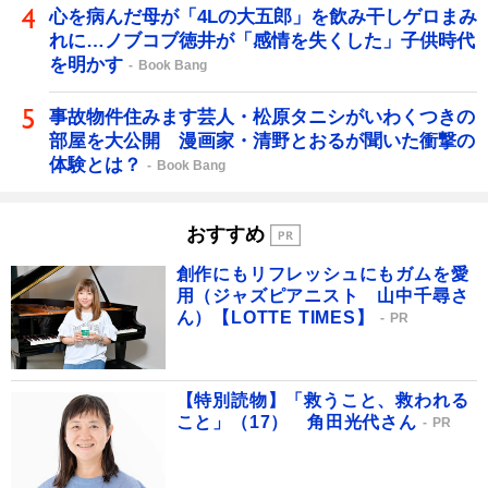
心を病んだ母が「4Lの大五郎」を飲み干しゲロまみ
れに…ノブコブ徳井が「感情を失くした」子供時代
を明かす
Book Bang
事故物件住みます芸人・松原タニシがいわくつきの
部屋を大公開 漫画家・清野とおるが聞いた衝撃の
体験とは？
Book Bang
おすすめ
創作にもリフレッシュにもガムを愛
用（ジャズピアニスト 山中千尋さ
ん）【LOTTE TIMES】
PR
【特別読物】「救うこと、救われる
こと」（17） 角田光代さん
PR