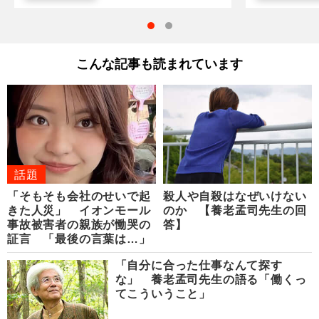
こんな記事も読まれています
話題
「そもそも会社のせいで起
殺人や自殺はなぜいけない
きた人災」 イオンモール
のか 【養老孟司先生の回
事故被害者の親族が慟哭の
答】
証言 「最後の言葉は…」
「自分に合った仕事なんて探す
な」 養老孟司先生の語る「働くっ
てこういうこと」