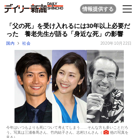
情報提供する
「父の死」を受け入れるには30年以上必要だ
った 養老先生が語る「身近な死」の影響
国内
社会
2020年10月22日
今年はいつもよりも死について考えてしまう……そんな方も多いことだろ
う。写真は三浦春馬さん、竹内結子さん、志村けんさん（
他の写真を
見る
）