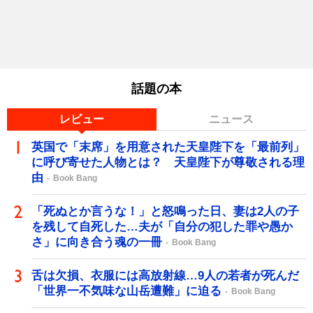
話題の本
レビュー
ニュース
英国で「末席」を用意された天皇陛下を「最前列」
に呼び寄せた人物とは？ 天皇陛下が尊敬される理
由
Book Bang
「死ぬとか言うな！」と怒鳴った日、妻は2人の子
を残して自死した…夫が「自分の犯した罪や愚か
さ」に向き合う魂の一冊
Book Bang
舌は欠損、衣服には高放射線…9人の若者が死んだ
「世界一不気味な山岳遭難」に迫る
Book Bang