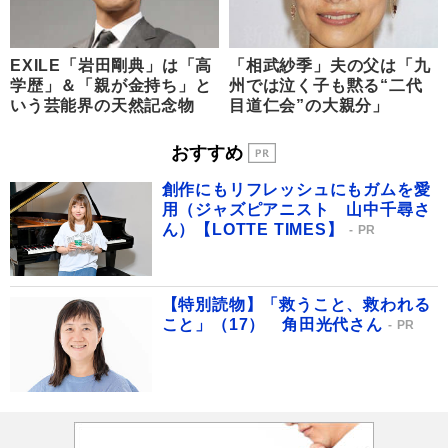
EXILE「岩田剛典」は「高
「相武紗季」夫の父は「九
学歴」＆「親が金持ち」と
州では泣く子も黙る“二代
いう芸能界の天然記念物
目道仁会”の大親分」
おすすめ
創作にもリフレッシュにもガムを愛
用（ジャズピアニスト 山中千尋さ
ん）【LOTTE TIMES】
PR
【特別読物】「救うこと、救われる
こと」（17） 角田光代さん
PR