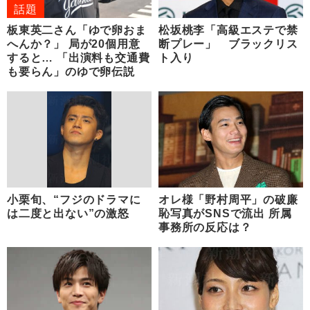
話題
板東英二さん「ゆで卵おま
松坂桃李「高級エステで禁
へんか？」 局が20個用意
断プレー」 ブラックリス
すると… 「出演料も交通費
ト入り
も要らん」のゆで卵伝説
小栗旬、“フジのドラマに
オレ様「野村周平」の破廉
は二度と出ない”の激怒
恥写真がSNSで流出 所属
事務所の反応は？