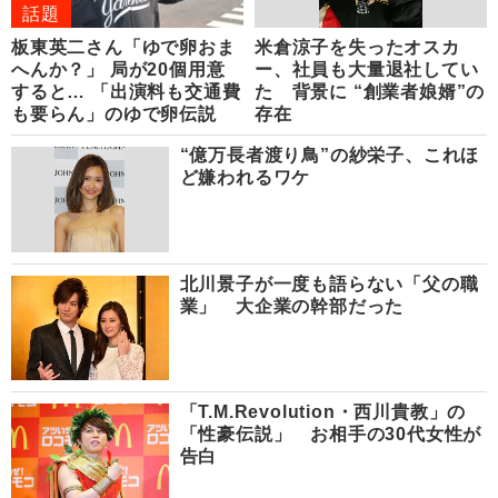
話題
板東英二さん「ゆで卵おま
米倉涼子を失ったオスカ
へんか？」 局が20個用意
ー、社員も大量退社してい
すると… 「出演料も交通費
た 背景に “創業者娘婿”の
も要らん」のゆで卵伝説
存在
“億万長者渡り鳥”の紗栄子、これほ
ど嫌われるワケ
北川景子が一度も語らない「父の職
業」 大企業の幹部だった
「T.M.Revolution・西川貴教」の
「性豪伝説」 お相手の30代女性が
告白