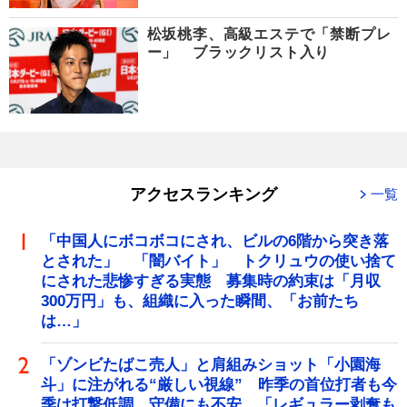
松坂桃李、高級エステで「禁断プレ
ー」 ブラックリスト入り
アクセスランキング
一覧
「中国人にボコボコにされ、ビルの6階から突き落
とされた」 「闇バイト」 トクリュウの使い捨て
にされた悲惨すぎる実態 募集時の約束は「月収
300万円」も、組織に入った瞬間、「お前たち
は…」
「ゾンビたばこ売人」と肩組みショット「小園海
斗」に注がれる“厳しい視線” 昨季の首位打者も今
季は打撃低調、守備にも不安 「レギュラー剥奪も