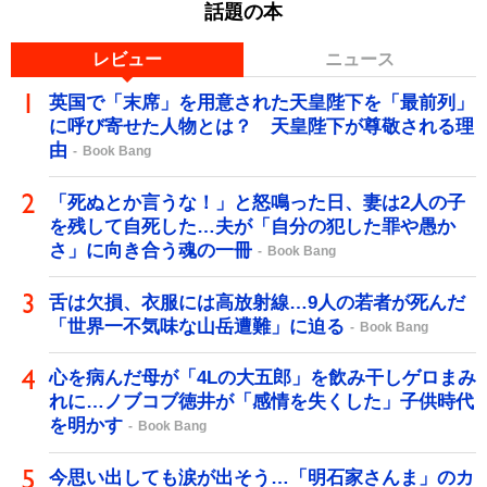
話題の本
レビュー
ニュース
英国で「末席」を用意された天皇陛下を「最前列」
に呼び寄せた人物とは？ 天皇陛下が尊敬される理
由
Book Bang
「死ぬとか言うな！」と怒鳴った日、妻は2人の子
を残して自死した…夫が「自分の犯した罪や愚か
さ」に向き合う魂の一冊
Book Bang
舌は欠損、衣服には高放射線…9人の若者が死んだ
「世界一不気味な山岳遭難」に迫る
Book Bang
心を病んだ母が「4Lの大五郎」を飲み干しゲロまみ
れに…ノブコブ徳井が「感情を失くした」子供時代
を明かす
Book Bang
今思い出しても涙が出そう…「明石家さんま」のカ