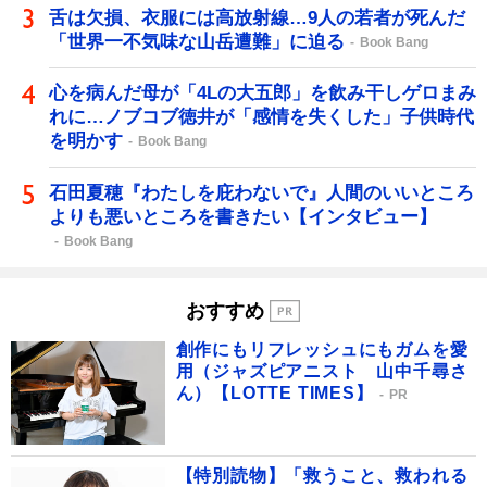
舌は欠損、衣服には高放射線…9人の若者が死んだ
「世界一不気味な山岳遭難」に迫る
Book Bang
心を病んだ母が「4Lの大五郎」を飲み干しゲロまみ
れに…ノブコブ徳井が「感情を失くした」子供時代
を明かす
Book Bang
石田夏穂『わたしを庇わないで』人間のいいところ
よりも悪いところを書きたい【インタビュー】
Book Bang
おすすめ
創作にもリフレッシュにもガムを愛
用（ジャズピアニスト 山中千尋さ
ん）【LOTTE TIMES】
PR
【特別読物】「救うこと、救われる