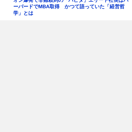
オン爆発で非難殺到の「ハビタ」エリート社長はハ
ーバードでMBA取得 かつて語っていた「経営哲
学」とは