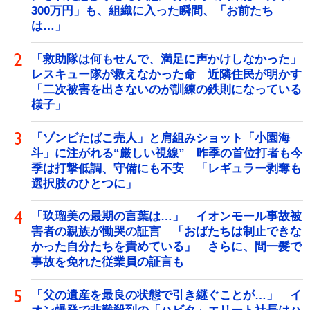
300万円」も、組織に入った瞬間、「お前たち
は…」
「救助隊は何もせんで、満足に声かけしなかった」
レスキュー隊が救えなかった命 近隣住民が明かす
「二次被害を出さないのが訓練の鉄則になっている
様子」
「ゾンビたばこ売人」と肩組みショット「小園海
斗」に注がれる“厳しい視線” 昨季の首位打者も今
季は打撃低調、守備にも不安 「レギュラー剥奪も
選択肢のひとつに」
「玖瑠美の最期の言葉は…」 イオンモール事故被
害者の親族が慟哭の証言 「おばたちは制止できな
かった自分たちを責めている」 さらに、間一髪で
事故を免れた従業員の証言も
「父の遺産を最良の状態で引き継ぐことが…」 イ