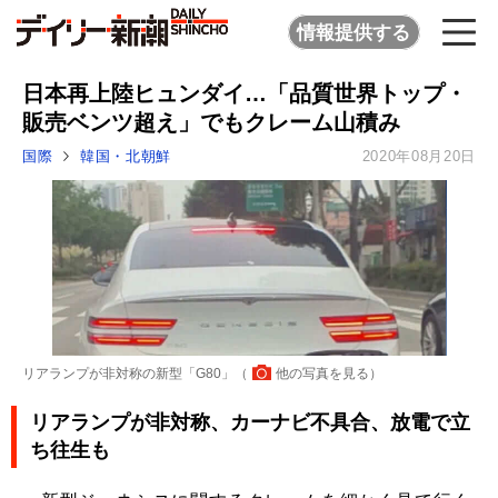
情報提供する
日本再上陸ヒュンダイ…「品質世界トップ・
販売ベンツ超え」でもクレーム山積み
国際
韓国・北朝鮮
2020年08月20日
リアランプが非対称の新型「G80」（
他の写真を見る
）
リアランプが非対称、カーナビ不具合、放電で立
ち往生も