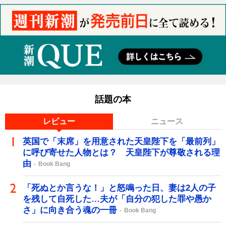
話題の本
レビュー
ニュース
英国で「末席」を用意された天皇陛下を「最前列」
に呼び寄せた人物とは？ 天皇陛下が尊敬される理
由
Book Bang
「死ぬとか言うな！」と怒鳴った日、妻は2人の子
を残して自死した…夫が「自分の犯した罪や愚か
さ」に向き合う魂の一冊
Book Bang