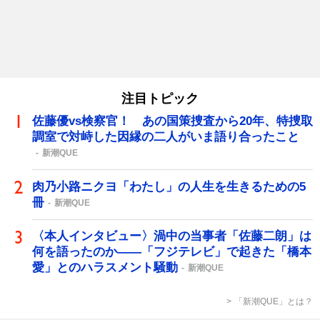
注目トピック
佐藤優vs検察官！ あの国策捜査から20年、特捜取
調室で対峙した因縁の二人がいま語り合ったこと
新潮QUE
肉乃小路ニクヨ「わたし」の人生を生きるための5
冊
新潮QUE
〈本人インタビュー〉渦中の当事者「佐藤二朗」は
何を語ったのか――「フジテレビ」で起きた「橋本
愛」とのハラスメント騒動
新潮QUE
「新潮QUE」とは？