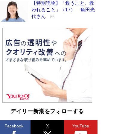
【特別読物】「救うこと、救
われること」（17） 角田光
代さん
PR
デイリー新潮をフォローする
Facebook
X
YouTube