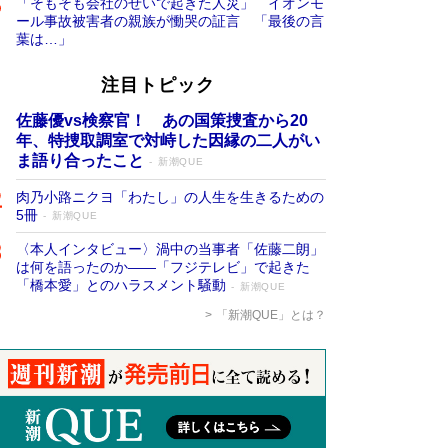
「そもそも会社のせいで起きた人災」 イオンモ
ール事故被害者の親族が慟哭の証言 「最後の言
葉は…」
注目トピック
佐藤優vs検察官！ あの国策捜査から20
年、特捜取調室で対峙した因縁の二人がい
ま語り合ったこと
新潮QUE
肉乃小路ニクヨ「わたし」の人生を生きるための
5冊
新潮QUE
〈本人インタビュー〉渦中の当事者「佐藤二朗」
は何を語ったのか――「フジテレビ」で起きた
「橋本愛」とのハラスメント騒動
新潮QUE
「新潮QUE」とは？