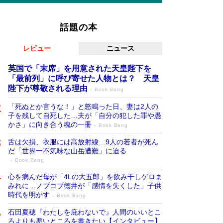
話題の本
レビュー
ニュース
英国で「末席」を用意された天皇陛下を
「最前列」に呼び寄せた人物とは？ 天皇
陛下が尊敬される理由
Book Bang
「死ぬとか言うな！」と怒鳴った日、妻は2人の
子を残して自死した…夫が「自分の犯した罪や愚
かさ」に向き合う魂の一冊
Book Bang
舌は欠損、衣服には高放射線…9人の若者が死ん
だ「世界一不気味な山岳遭難」に迫る
Book Bang
心を病んだ母が「4Lの大五郎」を飲み干しゲロま
みれに…ノブコブ徳井が「感情を失くした」子供
時代を明かす
Book Bang
石田夏穂『わたしを庇わないで』人間のいいとこ
ろよりも悪いところを書きたい【インタビュー】