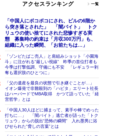
アクセスランキング
一覧
「中国人にボコボコにされ、ビルの6階か
ら突き落とされた」 「闇バイト」 トク
リュウの使い捨てにされた悲惨すぎる実
態 募集時の約束は「月収300万円」も、
組織に入った瞬間、「お前たちは…」
「ゾンビたばこ売人」と肩組みショット「小園海
斗」に注がれる“厳しい視線” 昨季の首位打者も
今季は打撃低調、守備にも不安 「レギュラー剥
奪も選択肢のひとつに」
「父の遺産を最良の状態で引き継ぐことが…」
イオン爆発で非難殺到の「ハビタ」エリート社長
はハーバードでMBA取得 かつて語っていた「経
営哲学」とは
「中国人30人ほどに捕まって、素手や棒でめった
打ちに…」 「闇バイト」逃亡者が語った「トク
リュウ」からの脱出“恐怖の瞬間” 入れ墨男に浴
びせられた“脅しの言葉”とは