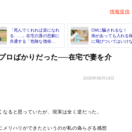
情報提供
「死んでくれれば楽になれ
CMに騙されるな！ 
る……」在宅介護の悲劇に
病があっても入れる
共通する「危険な徴候...
に飛びついてはいけな.
プロばかりだった──在宅で妻を介
2020年08月14日
くなると思っていたが、現実は全く逆だった。
にメリハリができたというのが私の偽らざる感想