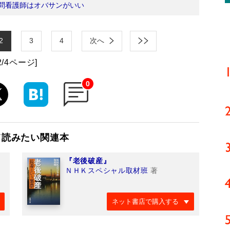
問看護師はオバサンがいい
2
3
4
次へ
2/4ページ]
0
て読みたい関連本
『老後破産』
ＮＨＫスペシャル取材班
著
ネット書店で購入する