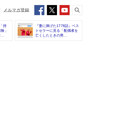
メルマガ登録
「持
『妻に捧げた1778話』ベス
保険」
トセラーに見る「配偶者を
..
亡くしたときの男...