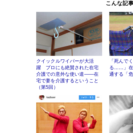
こんな記
クイックルワイパーが大活
「死んで
躍 プロにも絶賛された在宅
る……」
介護での意外な使い道――在
通する「
宅で妻を介護するということ
（第5回）