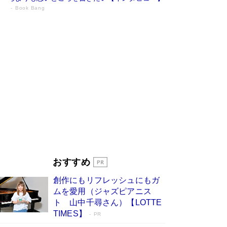
Book Bang
73歳でも働くしかない 「老後レス時代」
に交通誘導員の独白が話題
Book Bang
「『火垂るの墓』は、大嘘である」原作者が抱き
続けた“自責の念”とは…「自己憐憫は描きたくな
い」監督が徹底的にこだわったこと（後編） #
戦争の記憶
Book Bang
「なんで？ そんな馬鹿な……」90歳になった作
家・阿刀田高さんが、ひとり暮らしの生活を明か
す
Book Bang
友近氏、絶賛！ 鎌倉を舞台に、孤独を抱えた
人々が新たな一歩を踏み出す連作短篇集『海のほ
とりのプラネット』試し読み
Book Bang
おすすめ
和田秀樹の70代、80代向け新書がベスト3を独
占 上半期1位にも選出［新書ベストセラー］
創作にもリフレッシュにもガ
Book Bang
ムを愛用（ジャズピアニス
ト 山中千尋さん）【LOTTE
TIMES】
PR