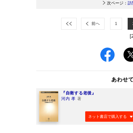
次ページ：
訪
前へ
1
[
あわせ
『自衛する老後』
河内 孝
著
ネット書店で購入する