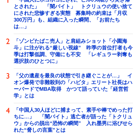
とされた」 「闇バイト」 トクリュウの使い捨て
にされた悲惨すぎる実態 募集時の約束は「月収
300万円」も、組織に入った瞬間、「お前たち
は…」
「ゾンビたばこ売人」と肩組みショット「小園海
斗」に注がれる“厳しい視線” 昨季の首位打者も今
季は打撃低調、守備にも不安 「レギュラー剥奪も
選択肢のひとつに」
「父の遺産を最良の状態で引き継ぐことが…」 イ
オン爆発で非難殺到の「ハビタ」エリート社長はハ
ーバードでMBA取得 かつて語っていた「経営哲
学」とは
「中国人30人ほどに捕まって、素手や棒でめった打
ちに…」 「闇バイト」逃亡者が語った「トクリュ
ウ」からの脱出“恐怖の瞬間” 入れ墨男に浴びせら
れた“脅しの言葉”とは