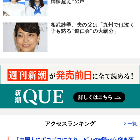
姉妹超え”の声
相武紗季、夫の父は「九州では泣く
子も黙る“道仁会”の大親分」
アクセスランキング
一覧
「中国人にボコボコにされ、ビルの6階から突き落