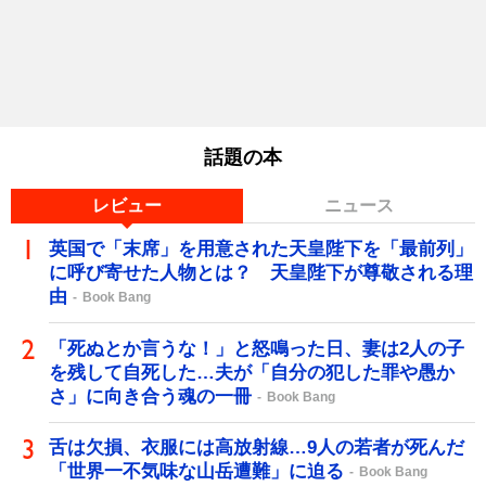
話題の本
レビュー
ニュース
英国で「末席」を用意された天皇陛下を「最前列」
に呼び寄せた人物とは？ 天皇陛下が尊敬される理
由
Book Bang
「死ぬとか言うな！」と怒鳴った日、妻は2人の子
を残して自死した…夫が「自分の犯した罪や愚か
さ」に向き合う魂の一冊
Book Bang
舌は欠損、衣服には高放射線…9人の若者が死んだ
「世界一不気味な山岳遭難」に迫る
Book Bang