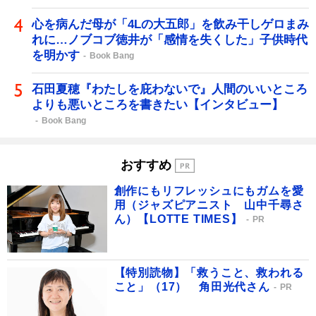
心を病んだ母が「4Lの大五郎」を飲み干しゲロまみ
れに…ノブコブ徳井が「感情を失くした」子供時代
を明かす
Book Bang
石田夏穂『わたしを庇わないで』人間のいいところ
よりも悪いところを書きたい【インタビュー】
Book Bang
おすすめ
創作にもリフレッシュにもガムを愛
用（ジャズピアニスト 山中千尋さ
ん）【LOTTE TIMES】
PR
【特別読物】「救うこと、救われる
こと」（17） 角田光代さん
PR