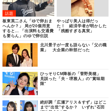
話題
板東英二さん「ゆで卵おま
やっぱり美人は得だっ
へんか？」 局が20個用意
た！ 経済学者が明かした
すると… 「出演料も交通費
「残酷すぎる真実」
も要らん」のゆで卵伝説
北川景子が一度も語らない「父の職
業」 大企業の幹部だった
ひっそりCM降板の「菅野美穂」
見誤った「夫・堺雅人」の“賞味期
限”
絶好調「広瀬アリス＆すず」はどこ
まで“出世”するか？ いずれ“石田