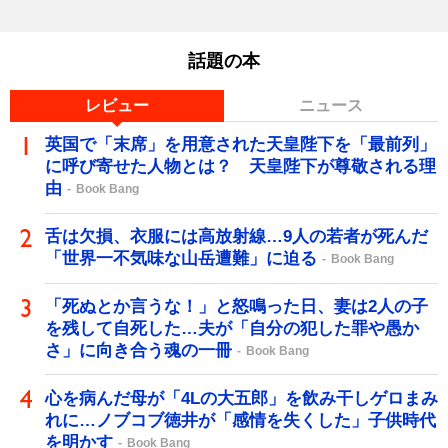
話題の本
レビュー
ニュース
英国で「末席」を用意された天皇陛下を「最前列」
に呼び寄せた人物とは？ 天皇陛下が尊敬される理
由
Book Bang
舌は欠損、衣服には高放射線…9人の若者が死んだ
「世界一不気味な山岳遭難」に迫る
Book Bang
「死ぬとか言うな！」と怒鳴った日、妻は2人の子
を残して自死した…夫が「自分の犯した罪や愚か
さ」に向き合う魂の一冊
Book Bang
心を病んだ母が「4Lの大五郎」を飲み干しゲロまみ
れに…ノブコブ徳井が「感情を失くした」子供時代
を明かす
Book Bang