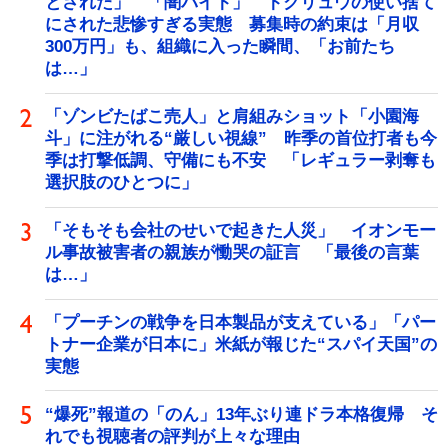
とされた」 「闇バイト」 トクリュウの使い捨て
にされた悲惨すぎる実態 募集時の約束は「月収
300万円」も、組織に入った瞬間、「お前たち
は…」
「ゾンビたばこ売人」と肩組みショット「小園海
斗」に注がれる“厳しい視線” 昨季の首位打者も今
季は打撃低調、守備にも不安 「レギュラー剥奪も
選択肢のひとつに」
「そもそも会社のせいで起きた人災」 イオンモー
ル事故被害者の親族が慟哭の証言 「最後の言葉
は…」
「プーチンの戦争を日本製品が支えている」「パー
トナー企業が日本に」米紙が報じた“スパイ天国”の
実態
“爆死”報道の「のん」13年ぶり連ドラ本格復帰 そ
れでも視聴者の評判が上々な理由