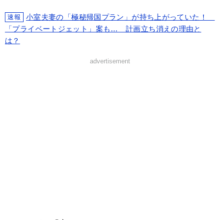
小室夫妻の「極秘帰国プラン」が持ち上がっていた！
速報
「プライベートジェット」案も… 計画立ち消えの理由と
は？
advertisement