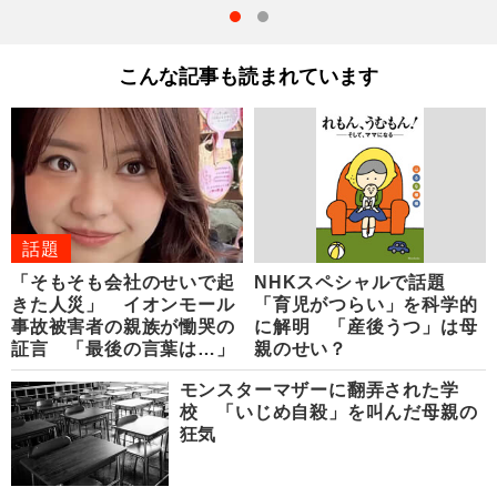
こんな記事も読まれています
話題
「そもそも会社のせいで起
NHKスペシャルで話題
きた人災」 イオンモール
「育児がつらい」を科学的
事故被害者の親族が慟哭の
に解明 「産後うつ」は母
証言 「最後の言葉は…」
親のせい？
モンスターマザーに翻弄された学
校 「いじめ自殺」を叫んだ母親の
狂気