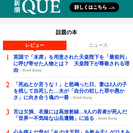
話題の本
レビュー
ニュース
英国で「末席」を用意された天皇陛下を「最前列」
に呼び寄せた人物とは？ 天皇陛下が尊敬される理
由
Book Bang
「死ぬとか言うな！」と怒鳴った日、妻は2人の子
を残して自死した…夫が「自分の犯した罪や愚か
さ」に向き合う魂の一冊
Book Bang
舌は欠損、衣服には高放射線…9人の若者が死んだ
「世界一不気味な山岳遭難」に迫る
Book Bang
心を病んだ母が「4Lの大五郎」を飲み干しゲロまみ