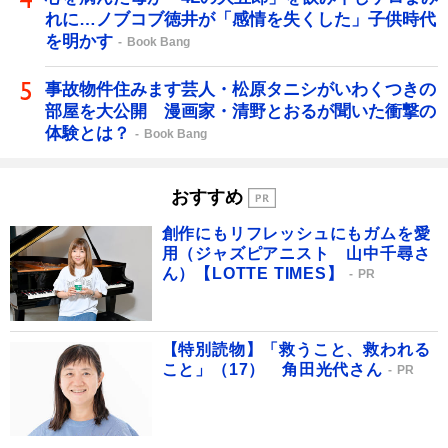
れに…ノブコブ徳井が「感情を失くした」子供時代
を明かす
Book Bang
事故物件住みます芸人・松原タニシがいわくつきの
部屋を大公開 漫画家・清野とおるが聞いた衝撃の
体験とは？
Book Bang
おすすめ
創作にもリフレッシュにもガムを愛
用（ジャズピアニスト 山中千尋さ
ん）【LOTTE TIMES】
PR
【特別読物】「救うこと、救われる
こと」（17） 角田光代さん
PR