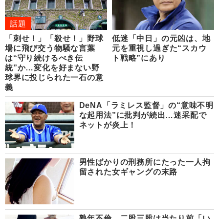
話題
「刺せ！」「殺せ！」野球
低迷「中日」の元凶は、地
場に飛び交う物騒な言葉
元を重視し過ぎた“スカウ
は“守り続けるべき伝
ト戦略”にあり
統”か…変化を好まない野
球界に投じられた一石の意
義
DeNA「ラミレス監督」の“意味不明
な起用法”に批判が続出…迷采配で
ネットが炎上！
男性ばかりの刑務所にたった一人拘
留された女ギャングの末路
熟年不倫、二股三股は当たり前「い