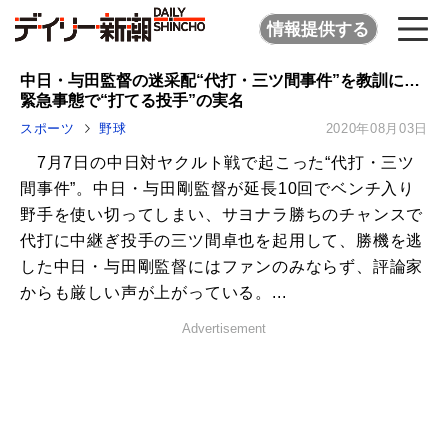
情報提供する
中日・与田監督の迷采配“代打・三ツ間事件”を教訓に…
緊急事態で“打てる投手”の実名
スポーツ
野球
2020年08月03日
7月7日の中日対ヤクルト戦で起こった“代打・三ツ
間事件”。中日・与田剛監督が延長10回でベンチ入り
野手を使い切ってしまい、サヨナラ勝ちのチャンスで
代打に中継ぎ投手の三ツ間卓也を起用して、勝機を逃
した中日・与田剛監督にはファンのみならず、評論家
からも厳しい声が上がっている。...
Advertisement