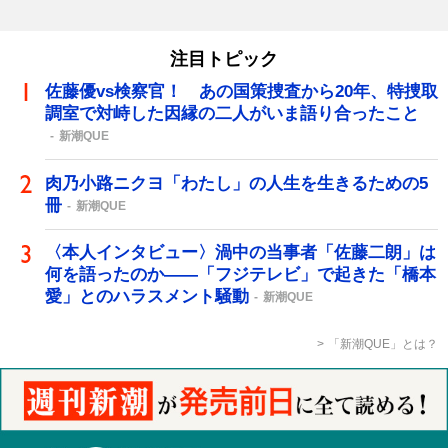
注目トピック
佐藤優vs検察官！ あの国策捜査から20年、特捜取
調室で対峙した因縁の二人がいま語り合ったこと
新潮QUE
肉乃小路ニクヨ「わたし」の人生を生きるための5
冊
新潮QUE
〈本人インタビュー〉渦中の当事者「佐藤二朗」は
何を語ったのか――「フジテレビ」で起きた「橋本
愛」とのハラスメント騒動
新潮QUE
「新潮QUE」とは？