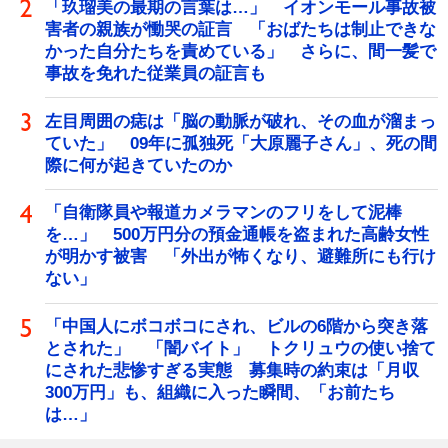
「玖瑠美の最期の言葉は…」 イオンモール事故被
害者の親族が慟哭の証言 「おばたちは制止できな
かった自分たちを責めている」 さらに、間一髪で
事故を免れた従業員の証言も
左目周囲の痣は「脳の動脈が破れ、その血が溜まっ
ていた」 09年に孤独死「大原麗子さん」、死の間
際に何が起きていたのか
「自衛隊員や報道カメラマンのフリをして泥棒
を…」 500万円分の預金通帳を盗まれた高齢女性
が明かす被害 「外出が怖くなり、避難所にも行け
ない」
「中国人にボコボコにされ、ビルの6階から突き落
とされた」 「闇バイト」 トクリュウの使い捨て
にされた悲惨すぎる実態 募集時の約束は「月収
300万円」も、組織に入った瞬間、「お前たち
は…」