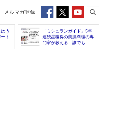
メルマガ登録
炎はう
「ミシュランガイド」5年
ポート
連続星獲得の美肌料理の専
門家が教える 誰でも...