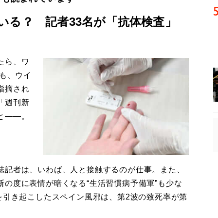
いる？ 記者33名が「抗体検査」
たら、ワ
かも、ウイ
指摘され
「週刊新
と――。
誌記者は、いわば、人と接触するのが仕事。また、
の度に表情が暗くなる“生活習慣病予備軍”も少な
を引き起こしたスペイン風邪は、第2波の致死率が第