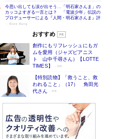
今思い出しても涙が出そう…「明石家さんま」の
カッコよすぎる一言とは？ 「電波少年」伝説の
プロデューサーによる『人間・明石家さんま』評
Book Bang
「宇宙兄弟」最終46巻がベストセラー1
おすすめ
位 宇宙開発への関心を押し上げた18年の
創作にもリフレッシュにもガ
物語に幕 特装版には「宇宙で描かれたマ
ムを愛用（ジャズピアニス
ンガ」も収録
Book Bang
ト 山中千尋さん）【LOTTE
美輪明宏 晩年の回答を集めた『ほほえんで生き
TIMES】
PR
るための人生相談』がランクイン［エンターテイ
メントベストセラー］
Book Bang
【特別読物】「救うこと、救
われること」（17） 角田光
「『火垂るの墓』は、大嘘である」原作者が抱き
代さん
続けた“自責の念”とは…「自己憐憫は描きたくな
PR
い」監督が徹底的にこだわったこと（後編） #
戦争の記憶
Book Bang
皇室はなぜ世界から尊敬されているのか？ 「天
皇陛下はお元気でおられるか」がサウジ国王の第
一声になる理由
Book Bang
東野圭吾、伊坂幸太郎の人気シリーズ最新作どち