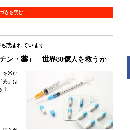
づきを読む
事も読まれています
チン・薬」 世界80億人を救うか
ーを浴び
「光」は
る上、
も得なが