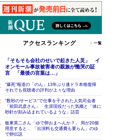
アクセスランキング
一覧
「そもそも会社のせいで起きた人災」 イ
オンモール事故被害者の親族が慟哭の証
言 「最後の言葉は…」
“爆死”報道の「のん」13年ぶり連ドラ本格復帰
それでも視聴者の評判が上々な理由
“数秒のサービス”で仕事を干された人気司会者
「前田武彦さん」 生涯現役だった気概と「体に
秒針が刻み込まれているような」話芸
板東英二さん「ゆで卵おまへんか？」 局が20個
用意すると… 「出演料も交通費も要らん」のゆ
で卵伝説