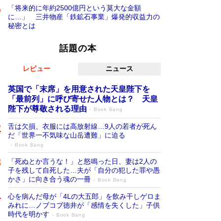
「将来的に年約2500億円という莫大な金額
に…」 三井物産「鉄鉱石事業」爆発的収益力の
秘密とは
話題の本
レビュー
ニュース
英国で「末席」を用意された天皇陛下を
「最前列」に呼び寄せた人物とは？ 天皇
陛下が尊敬される理由
Book Bang
舌は欠損、衣服には高放射線…9人の若者が死ん
だ「世界一不気味な山岳遭難」に迫る
Book Bang
「死ぬとか言うな！」と怒鳴った日、妻は2人の
子を残して自死した…夫が「自分の犯した罪や愚
かさ」に向き合う魂の一冊
Book Bang
心を病んだ母が「4Lの大五郎」を飲み干しゲロま
みれに…ノブコブ徳井が「感情を失くした」子供
時代を明かす
Book Bang