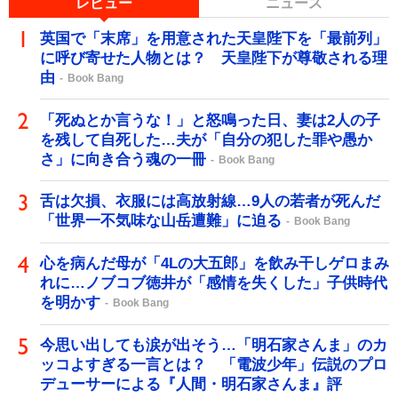
レビュー
ニュース
英国で「末席」を用意された天皇陛下を「最前列」
に呼び寄せた人物とは？ 天皇陛下が尊敬される理
由
Book Bang
「死ぬとか言うな！」と怒鳴った日、妻は2人の子
を残して自死した…夫が「自分の犯した罪や愚か
さ」に向き合う魂の一冊
Book Bang
舌は欠損、衣服には高放射線…9人の若者が死んだ
「世界一不気味な山岳遭難」に迫る
Book Bang
心を病んだ母が「4Lの大五郎」を飲み干しゲロまみ
れに…ノブコブ徳井が「感情を失くした」子供時代
を明かす
Book Bang
今思い出しても涙が出そう…「明石家さんま」のカ
ッコよすぎる一言とは？ 「電波少年」伝説のプロ
デューサーによる『人間・明石家さんま』評