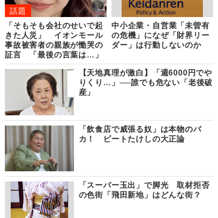
話題
「そもそも会社のせいで起
中小企業・自営業「未曽有
きた人災」 イオンモール
の危機」になぜ「財界リー
事故被害者の親族が慟哭の
ダー」は行動しないのか
証言 「最後の言葉は…」
【天地真理が激白】「週6000円でや
りくり…」──誰でも危ない「老後破
産」
「飲食店で威張る奴」は本物のバ
カ！ ビートたけしの大正論
「スーパー玉出」で脚光 取材拒否
の色街「飛田新地」はどんな街？