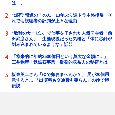
は…」
“爆死”報道の「のん」13年ぶり連ドラ本格復帰 そ
れでも視聴者の評判が上々な理由
“数秒のサービス”で仕事を干された人気司会者「前
田武彦さん」 生涯現役だった気概と「体に秒針が
刻み込まれているような」話芸
「将来的に年約2500億円という莫大な金額に…」
三井物産「鉄鉱石事業」爆発的収益力の秘密とは
板東英二さん「ゆで卵おまへんか？」 局が20個用
意すると… 「出演料も交通費も要らん」のゆで卵
伝説